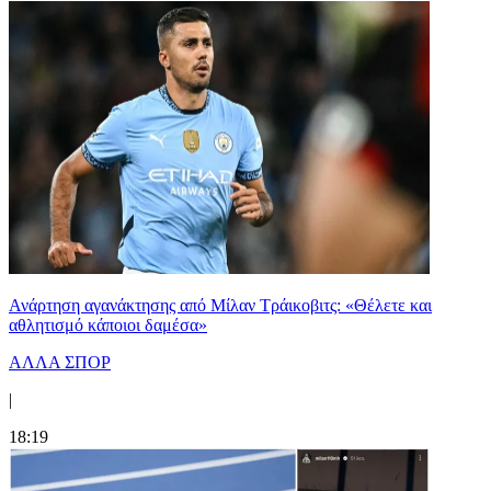
Ανάρτηση αγανάκτησης από Μίλαν Τράικοβιτς: «Θέλετε και
αθλητισμό κάποιοι δαμέσα»
ΑΛΛΑ ΣΠΟΡ
|
18:19