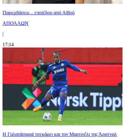
Παρεμβάσεις... επιπέδου από Αϊβού
ΑΠΟΛΛΩΝ
|
17:14
H Γαλατάσαραϊ τσεκάρει και τον Μαρτινέλι της Άρσεναλ