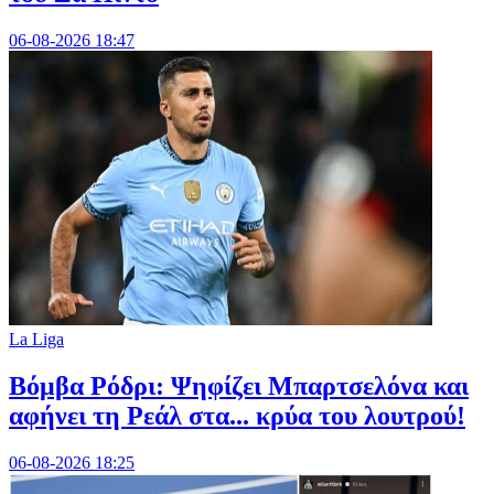
06-08-2026 18:47
La Liga
Βόμβα Ρόδρι: Ψηφίζει Μπαρτσελόνα και
αφήνει τη Ρεάλ στα... κρύα του λουτρού!
06-08-2026 18:25