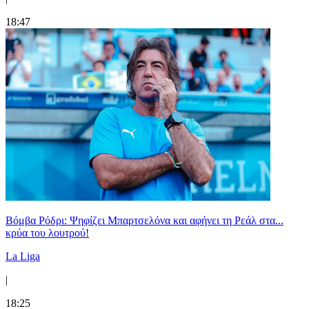
18:47
Βόμβα Ρόδρι: Ψηφίζει Μπαρτσελόνα και αφήνει τη Ρεάλ στα...
κρύα του λουτρού!
La Liga
|
18:25