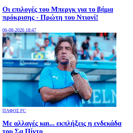
Οι επιλογές του Μπεργκ για το βήμα
πρόκρισης - Πρώτη του Ντιονί!
06-08-2026 18:47
ΠΑΦΟΣ FC
Με αλλαγές και... εκπλήξεις η ενδεκάδα
του Σα Πίντο