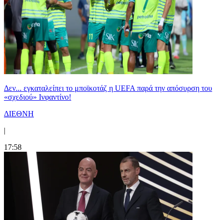
Δεν... εγκαταλείπει το μποϊκοτάζ η UEFA παρά την απόσυρση του
«σχεδιού» Ινφαντίνο!
ΔΙΕΘΝΗ
|
17:58