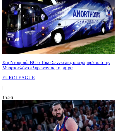
Στη Nτουμπάι BC ο Τόκο Σενγκέλια, αποχώρησε από την
Μπαρτσελόνα πληρώνοντας τη ρήτρα
EUROLEAGUE
|
15:26