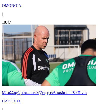
ΟΜΟΝΟΙΑ
|
18:47
Με αλλαγές και... εκπλήξεις η ενδεκάδα του Σα Πίντο
ΠΑΦΟΣ FC
|