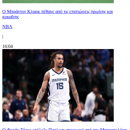
Ο Μπράντον Κλαρκ πέθανε από τις επιπτώσεις ηρωίνης και
κοκαΐνης
NBA
|
16:04
Ο Φεράν Τόρες επέλεξε Παρί και αποχωρεί από την Μπαρτσελόνα