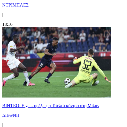
ΝΤΡΙΜΠΛΕΣ
|
18:16
BINTEO: Είχε... ορέξεις η Τσέλσι κόντρα στη Μίλαν
ΔΙΕΘΝΗ
|