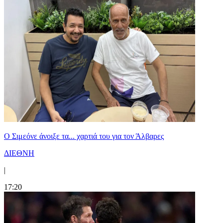
Ο Σιμεόνε άνοιξε τα... χαρτιά του για τον Άλβαρες
ΔΙΕΘΝΗ
|
17:20