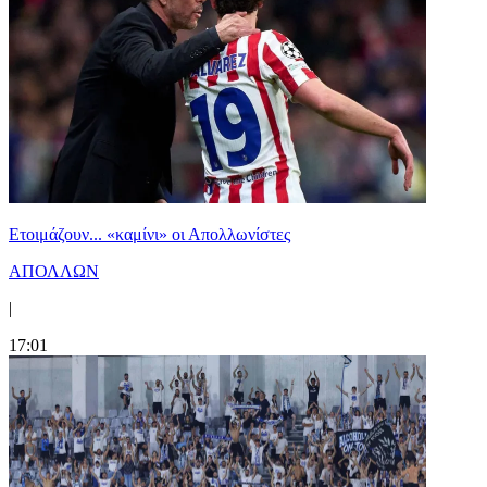
Ετοιμάζουν... «καμίνι» οι Απολλωνίστες
ΑΠΟΛΛΩΝ
|
17:01