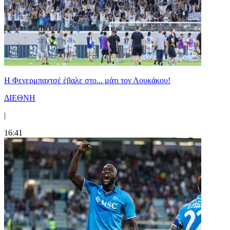
Η Φενερμπαχτσέ έβαλε στο... μάτι τον Λουκάκου!
ΔΙΕΘΝΗ
|
16:41