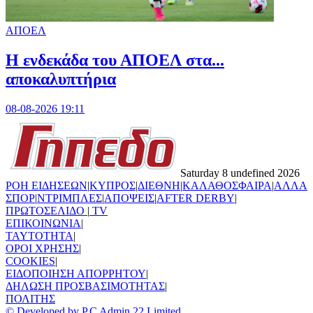
ΑΠΟΕΛ
Η ενδεκάδα του ΑΠΟΕΛ στα...
αποκαλυπτήρια
08-08-2026 19:11
Saturday 8 undefined 2026
ΡΟΗ ΕΙΔΗΣΕΩΝ
|
ΚΥΠΡΟΣ
|
ΔΙΕΘΝΗ
|
ΚΑΛΑΘΟΣΦΑΙΡΑ
|
ΑΛΛΑ
ΣΠΟΡ
|
ΝΤΡΙΜΠΛΕΣ
|
ΑΠΟΨΕΙΣ
|
AFTER DERBY
|
ΠΡΩΤΟΣΕΛΙΔΟ
|
TV
ΕΠΙΚΟΙΝΩΝΙΑ
|
TAYTOTHTA
|
ΟΡΟΙ ΧΡΗΣΗΣ
|
COOKIES
|
ΕΙΔΟΠΟΙΗΣΗ ΑΠΟΡΡΗΤΟΥ
|
ΔΗΛΩΣΗ ΠΡΟΣΒΑΣΙΜΟΤΗΤΑΣ
|
ΠΟΛΙΤΗΣ
© Developed by P.C Admin 22 Limited