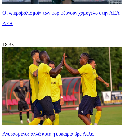
Οι «πυροβολισμοί» των φορ φέρνουν χαμόγελο στην ΑΕΛ
ΑΕΛ
|
18:33
Ανεβασμένος αλλά αυτή η ευκαιρία βρε Λελέ...