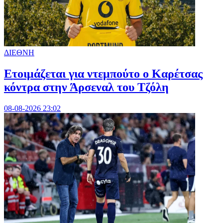
ΔΙΕΘΝΗ
Ετοιμάζεται για ντεμπούτο ο Καρέτσας
κόντρα στην Άρσεναλ του Τζόλη
08-08-2026 23:02