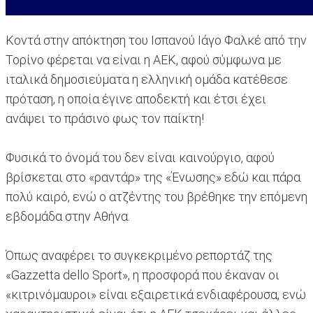
Κοντά στην απόκτηση του Ισπανού Ιάγο Φαλκέ από την
Τορίνο φέρεται να είναι η ΑΕΚ, αφού σύμφωνα με
ιταλικά δημοσιεύματα η ελληνική ομάδα κατέθεσε
πρόταση, η οποία έγινε αποδεκτή και έτσι έχει
ανάψει το πράσινο φως τον παίκτη!
Φυσικά το όνομά του δεν είναι καινούργιο, αφού
βρίσκεται στο «ραντάρ» της «Ένωσης» εδώ και πάρα
πολύ καιρό, ενώ ο ατζέντης του βρέθηκε την επόμενη
εβδομάδα στην Αθήνα.
Όπως αναφέρει το συγκεκριμένο ρεπορτάζ της
«Gazzetta dello Sport», η προσφορά που έκαναν οι
«κιτρινόμαυροι» είναι εξαιρετικά ενδιαφέρουσα, ενώ