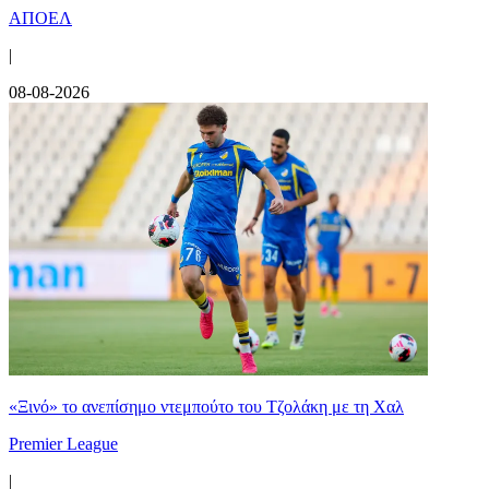
ΑΠΟΕΛ
|
08-08-2026
«Ξινό» το ανεπίσημο ντεμπούτο του Τζολάκη με τη Χαλ
Premier League
|