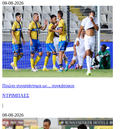
08-08-2026
Πρώτο συναπάντημα ως... συγκάτοικοι
ΝΤΡΙΜΠΛΕΣ
|
08-08-2026