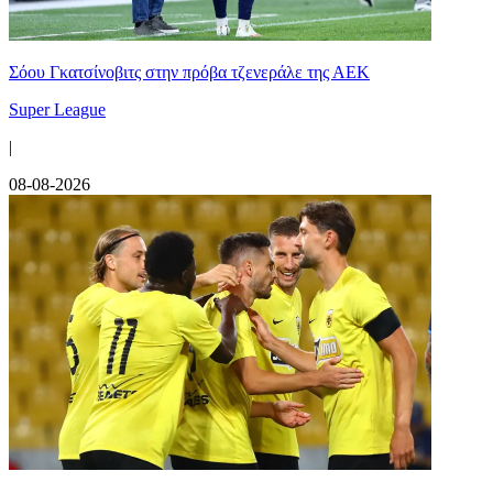
Σόου Γκατσίνοβιτς στην πρόβα τζενεράλε της ΑΕΚ
Super League
|
08-08-2026