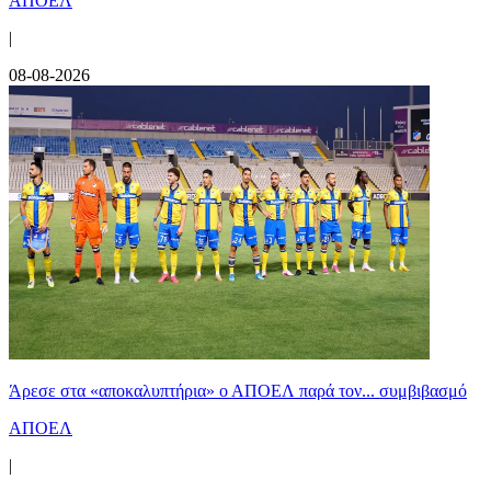
ΑΠΟΕΛ
|
08-08-2026
Άρεσε στα «αποκαλυπτήρια» ο ΑΠΟΕΛ παρά τον... συμβιβασμό
ΑΠΟΕΛ
|