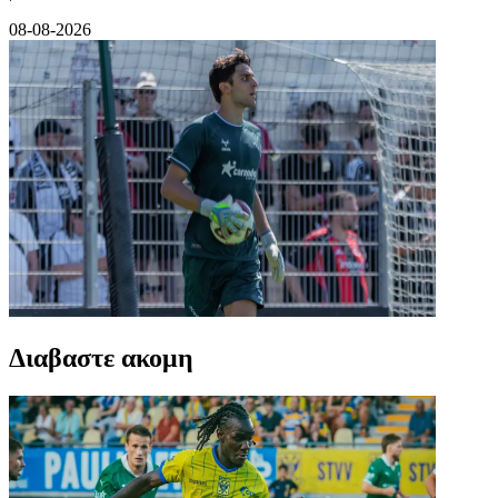
08-08-2026
Διαβαστε ακομη