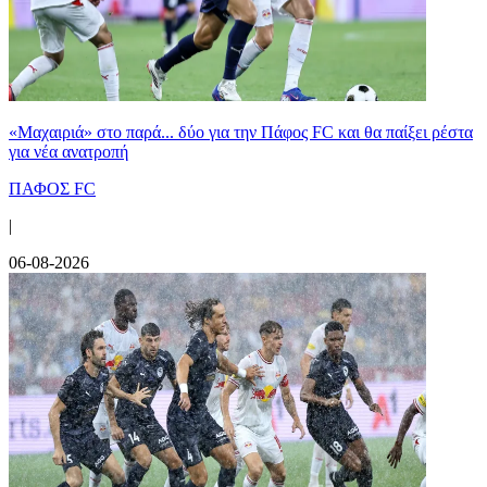
«Μαχαιριά» στο παρά... δύο για την Πάφος FC και θα παίξει ρέστα
για νέα ανατροπή
ΠΑΦΟΣ FC
|
06-08-2026