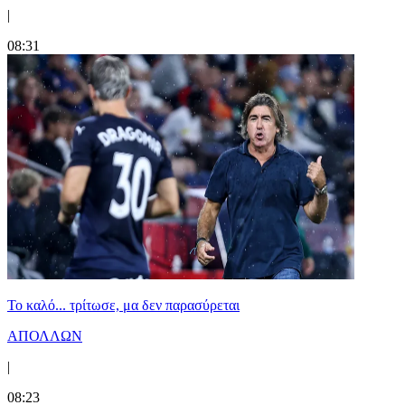
|
08:31
Το καλό... τρίτωσε, μα δεν παρασύρεται
ΑΠΟΛΛΩΝ
|
08:23