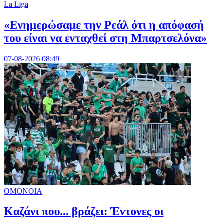
La Liga
«Ενημερώσαμε την Ρεάλ ότι η απόφασή
του είναι να ενταχθεί στη Μπαρτσελόνα»
07-08-2026 08:49
ΟΜΟΝΟΙΑ
Καζάνι που... βράζει: Έντονες οι