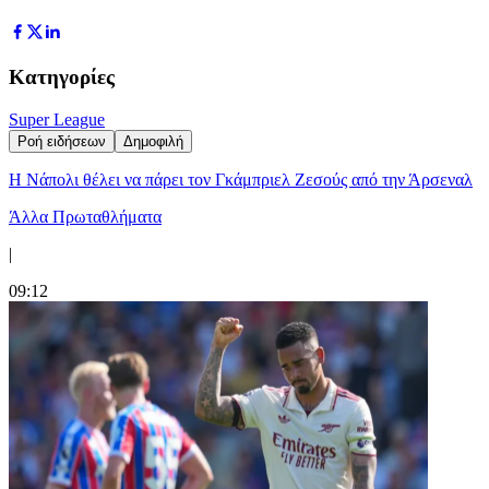
Κατηγορίες
Super League
Ροή ειδήσεων
Δημοφιλή
Η Νάπολι θέλει να πάρει τον Γκάμπριελ Ζεσούς από την Άρσεναλ
Άλλα Πρωταθλήματα
|
09:12