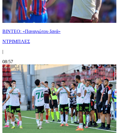
ΒΙΝΤΕΟ: «Παναγιώτου ξανά»
ΝΤΡΙΜΠΛΕΣ
|
08:57