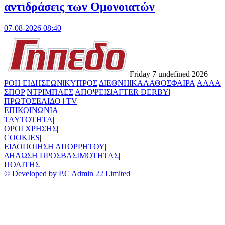
αντιδράσεις των Ομονοιατών
07-08-2026 08:40
Friday 7 undefined 2026
ΡΟΗ ΕΙΔΗΣΕΩΝ
|
ΚΥΠΡΟΣ
|
ΔΙΕΘΝΗ
|
ΚΑΛΑΘΟΣΦΑΙΡΑ
|
ΑΛΛΑ
ΣΠΟΡ
|
ΝΤΡΙΜΠΛΕΣ
|
ΑΠΟΨΕΙΣ
|
AFTER DERBY
|
ΠΡΩΤΟΣΕΛΙΔΟ
|
TV
ΕΠΙΚΟΙΝΩΝΙΑ
|
TAYTOTHTA
|
ΟΡΟΙ ΧΡΗΣΗΣ
|
COOKIES
|
ΕΙΔΟΠΟΙΗΣΗ ΑΠΟΡΡΗΤΟΥ
|
ΔΗΛΩΣΗ ΠΡΟΣΒΑΣΙΜΟΤΗΤΑΣ
|
ΠΟΛΙΤΗΣ
© Developed by P.C Admin 22 Limited