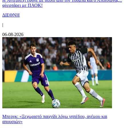
H Άντερλεχτ έφυγε με διπλό από την Τούμπα και ο Απόλλωνας...
φλερτάρει με ΠΑΟΚ!
ΔΙΕΘΝΗ
|
06-08-2026
Μπεργκ: «Ξεχωριστό παιχνίδι λόγω γηπέδου, ανέμου και
απουσιών»