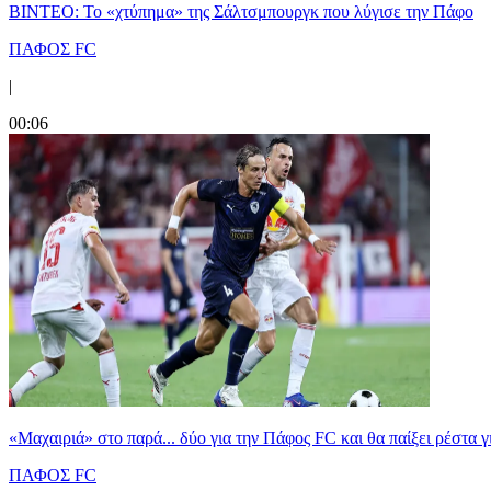
ΒΙΝΤΕΟ: Το «χτύπημα» της Σάλτσμπουργκ που λύγισε την Πάφο
ΠΑΦΟΣ FC
|
00:06
«Μαχαιριά» στο παρά... δύο για την Πάφος FC και θα παίξει ρέστα γ
ΠΑΦΟΣ FC