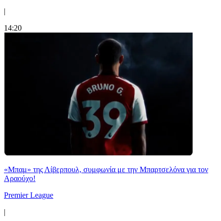
|
14:20
«Μπαμ» της Λίβερπουλ, συμφωνία με την Μπαρτσελόνα για τον
Αραούχο!
Premier League
|