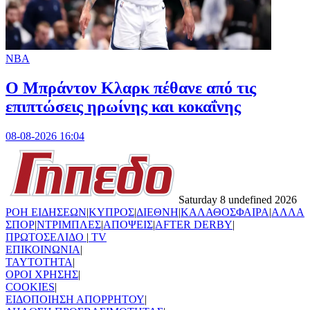
NBA
Ο Μπράντον Κλαρκ πέθανε από τις
επιπτώσεις ηρωίνης και κοκαΐνης
08-08-2026 16:04
Saturday 8 undefined 2026
ΡΟΗ ΕΙΔΗΣΕΩΝ
|
ΚΥΠΡΟΣ
|
ΔΙΕΘΝΗ
|
ΚΑΛΑΘΟΣΦΑΙΡΑ
|
ΑΛΛΑ
ΣΠΟΡ
|
ΝΤΡΙΜΠΛΕΣ
|
ΑΠΟΨΕΙΣ
|
AFTER DERBY
|
ΠΡΩΤΟΣΕΛΙΔΟ
|
TV
ΕΠΙΚΟΙΝΩΝΙΑ
|
TAYTOTHTA
|
ΟΡΟΙ ΧΡΗΣΗΣ
|
COOKIES
|
ΕΙΔΟΠΟΙΗΣΗ ΑΠΟΡΡΗΤΟΥ
|