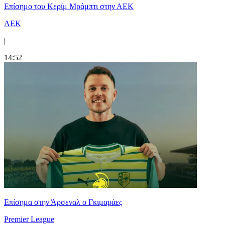
Επίσημο του Κερίμ Μράμπτι στην ΑΕK
ΑΕΚ
|
14:52
Επίσημα στην Άρσεναλ ο Γκιμαράες
Premier League