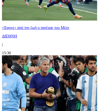
«Έφυγε» από την ζωή ο πατέρας του Μέσι
ΔΙΕΘΝΗ
|
15:30