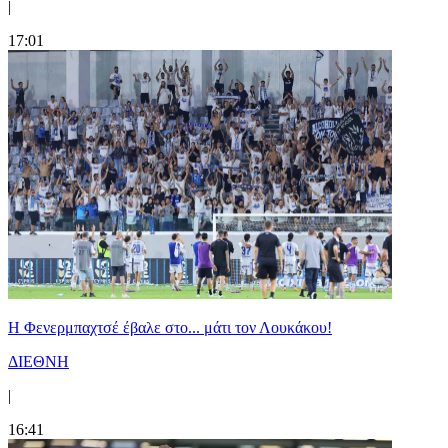
|
17:01
Η Φενερμπαχτσέ έβαλε στο... μάτι τον Λουκάκου!
ΔΙΕΘΝΗ
|
16:41