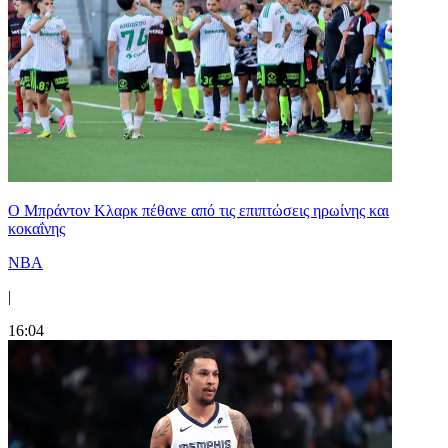
Ο Μπράντον Κλαρκ πέθανε από τις επιπτώσεις ηρωίνης και
κοκαΐνης
NBA
|
16:04