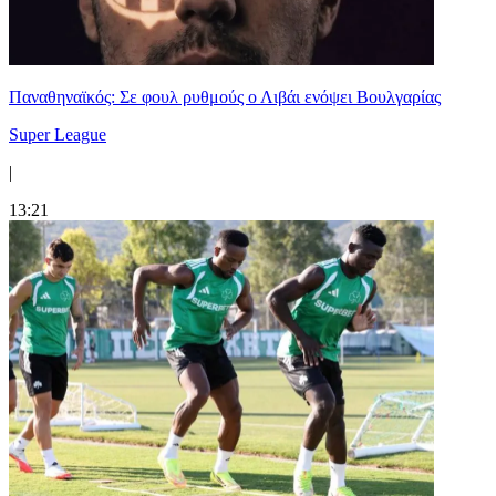
Παναθηναϊκός: Σε φουλ ρυθμούς ο Λιβάι ενόψει Βουλγαρίας
Super League
|
13:21