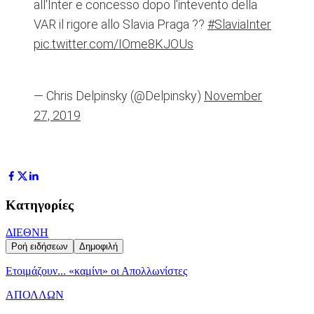
all'Inter e concesso dopo l'intevento della
VAR il rigore allo Slavia Praga ??
#SlaviaInter
pic.twitter.com/IOme8KJOUs
— Chris Delpinsky (@Delpinsky)
November
27, 2019
Κατηγορίες
ΔΙΕΘΝΗ
Ροή ειδήσεων
Δημοφιλή
Ετοιμάζουν... «καμίνι» οι Απολλωνίστες
ΑΠΟΛΛΩΝ