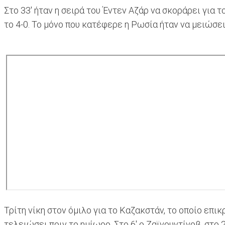
Στο 33' ήταν η σειρά του Έντεν Αζάρ να σκοράρει για 
το 4-0. Το μόνο που κατέφερε η Ρωσία ήταν να μειώσει 
Τ
ρίτη νίκη στον όμιλο για το Καζακστάν, το οποίο επι
τελειώσει πριν το ημίωρο. Στο 6' ο Ζαϊνουντίνοβ, στο 