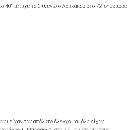
το 40' πέτυχε το 3-0, ενώ ο Λουκάκου στο 72' σημείωσε
ενοι είχαν τον απόλυτο έλεγχο και όλα είχαν
της νίκης. Ο Μπεράρντι στο 76' μείωσε για τους