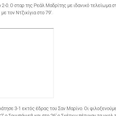
το 2-0. Ο σταρ της Ρεάλ Μαδρίτης με ιδανικό τελείωμα σ
με τον Ντζικίγια στο 79'.
κράτησε 3-1 εκτός έδρας του Σαν Μαρίνο. Οι φιλοξενούμ
22' ο Σουμπάγιεβ και στο 26' ο Σκέτκιν πέτυχαν τα γκολ 