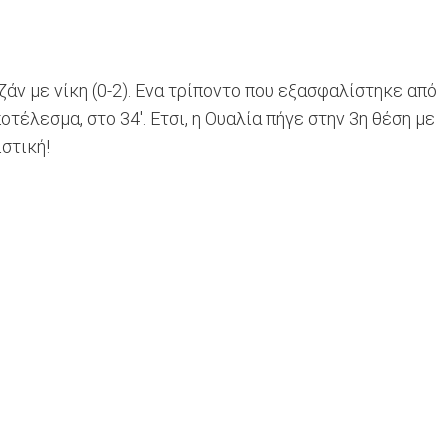
άν με νίκη (0-2). Ενα τρίποντο που εξασφαλίστηκε από
οτέλεσμα, στο 34'. Ετσι, η Ουαλία πήγε στην 3η θέση με
στική!