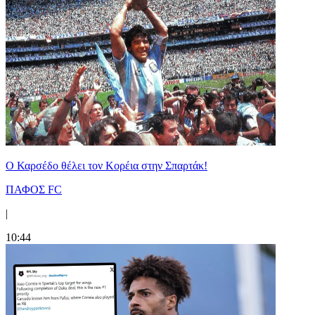
Ο Καρσέδο θέλει τον Κορέια στην Σπαρτάκ!
ΠΑΦΟΣ FC
|
10:44