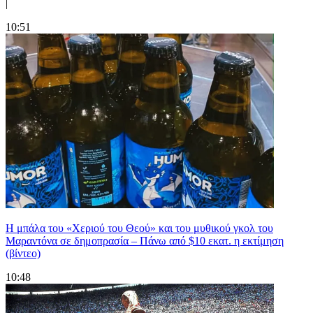
|
10:51
Η μπάλα του «Χεριού του Θεού» και του μυθικού γκολ του
Μαραντόνα σε δημοπρασία – Πάνω από $10 εκατ. η εκτίμηση
(βίντεο)
10:48