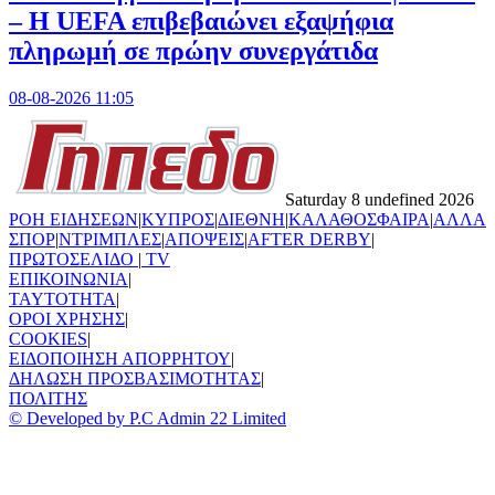
– Η UEFA επιβεβαιώνει εξαψήφια
πληρωμή σε πρώην συνεργάτιδα
08-08-2026 11:05
Saturday 8 undefined 2026
ΡΟΗ ΕΙΔΗΣΕΩΝ
|
ΚΥΠΡΟΣ
|
ΔΙΕΘΝΗ
|
ΚΑΛΑΘΟΣΦΑΙΡΑ
|
ΑΛΛΑ
ΣΠΟΡ
|
ΝΤΡΙΜΠΛΕΣ
|
ΑΠΟΨΕΙΣ
|
AFTER DERBY
|
ΠΡΩΤΟΣΕΛΙΔΟ
|
TV
ΕΠΙΚΟΙΝΩΝΙΑ
|
TAYTOTHTA
|
ΟΡΟΙ ΧΡΗΣΗΣ
|
COOKIES
|
ΕΙΔΟΠΟΙΗΣΗ ΑΠΟΡΡΗΤΟΥ
|
ΔΗΛΩΣΗ ΠΡΟΣΒΑΣΙΜΟΤΗΤΑΣ
|
ΠΟΛΙΤΗΣ
© Developed by P.C Admin 22 Limited