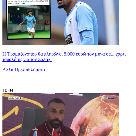
Η Τραμπζονσπόρ θα πληρώνει 5.000 ευρώ τον μήνα σε... χαρτί
τουαλέτας για τον Σαλάχ!
Άλλα Πρωταθλήματα
|
10:04