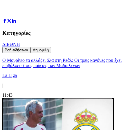
Κατηγορίες
ΔΙΕΘΝΗ
Ροή ειδήσεων
Δημοφιλή
Ο Μουρίνιο τα αλλάζει όλα στη Ρεάλ: Οι τρεις κανόνες που έχει
επιβάλλει στους παίκτες των Μαδριλένων
La Liga
|
11:43