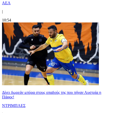
ΑΕΛ
|
10:54
Δίνει δωρεάν μπύρα στους οπαδούς της που πήγαν Αυστρία η
Πάφος!
ΝΤΡΙΜΠΛΕΣ