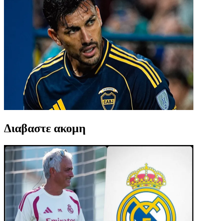
Διαβαστε ακομη