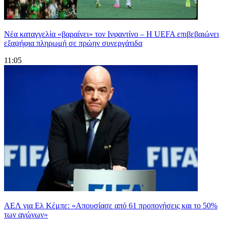
Νέα καταγγελία «βαραίνει» τον Ινφαντίνο – Η UEFA επιβεβαιώνει
εξαψήφια πληρωμή σε πρώην συνεργάτιδα
11:05
ΑΕΛ για Ελ Κέμπε: «Απουσίασε από 61 προπονήσεις και το 50%
των αγώνων»