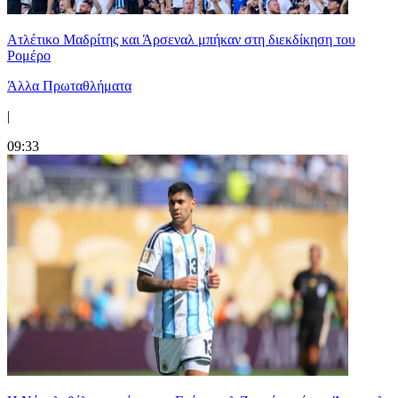
Ατλέτικο Μαδρίτης και Άρσεναλ μπήκαν στη διεκδίκηση του
Ρομέρο
Άλλα Πρωταθλήματα
|
09:33