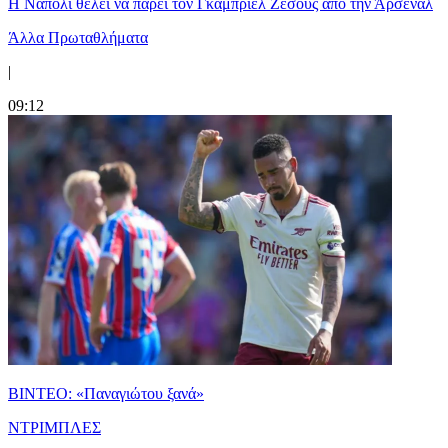
Η Νάπολι θέλει να πάρει τον Γκάμπριελ Ζεσούς από την Άρσεναλ
Άλλα Πρωταθλήματα
|
09:12
ΒΙΝΤΕΟ: «Παναγιώτου ξανά»
ΝΤΡΙΜΠΛΕΣ