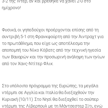
3-2 της Ίντερ, αν και βρέθηκε να χάνει 2-0 στο
ημίχρονο!
Φυσικά, οι γηπεδούχοι προέρχονται επίσης από τη
συντριβή 5-1 στη Φρανκφούρτη από την Άιντραχτ για
το πρωτάθλημα, που είχε ως αποτέλεσμα την
αποπομπή του Νίκο Κόβατς από την τεχνική ηγεσία
των Βαυαρών και την προσωρινή ανάληψη των ηνίων
από τον Χανς-Ντίτερ Φλικ.
Στο υπόλοιπο πρόγραμμα της Ευρώπης, τα μεγάλα
ντέρμπι σε Αγγλία και Ιταλία θα διεξαχθούν την
Κυριακή (10/11). Στο Νησί θα διεξαχθεί το σούπερ
ντέρμπι της Λίβερπουλ με τη Μάντσεστερ Σίτι, ενώ