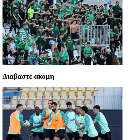
Διαβαστε ακομη