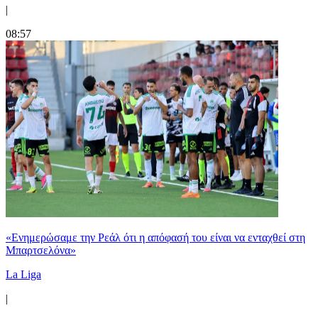
|
08:57
«Ενημερώσαμε την Ρεάλ ότι η απόφασή του είναι να ενταχθεί στη
Μπαρτσελόνα»
La Liga
|