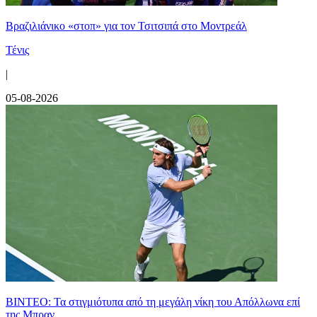
Βραζιλιάνικο «στοπ» για τον Τσιτσιπά στο Μοντρεάλ
Τένις
|
05-08-2026
ΒΙΝΤΕΟ: Τα στιγμιότυπα από τη μεγάλη νίκη του Απόλλωνα επί
της Μπραν