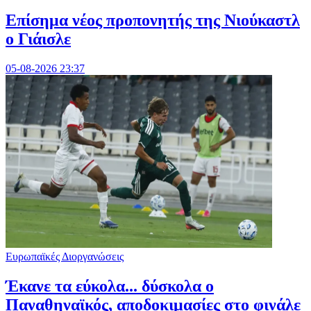
Επίσημα νέος προπονητής της Νιούκαστλ
ο Γιάισλε
05-08-2026 23:37
Ευρωπαϊκές Διοργανώσεις
Έκανε τα εύκολα... δύσκολα ο
Παναθηναϊκός, αποδοκιμασίες στο φινάλε