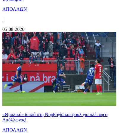
ΑΠΟΛΛΩΝ
|
05-08-2026
«Θρυλικό» διπλό στη Νορβηγία και φουλ για πλέι οφ ο
Απόλλωνας!
ΑΠΟΛΛΩΝ