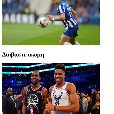
Διαβαστε ακομη