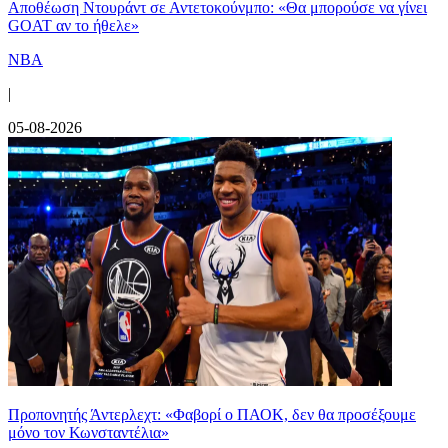
Αποθέωση Ντουράντ σε Αντετοκούνμπο: «Θα μπορούσε να γίνει
GOAT αν το ήθελε»
NBA
|
05-08-2026
Προπονητής Άντερλεχτ: «Φαβορί ο ΠΑΟΚ, δεν θα προσέξουμε
μόνο τον Κωνσταντέλια»