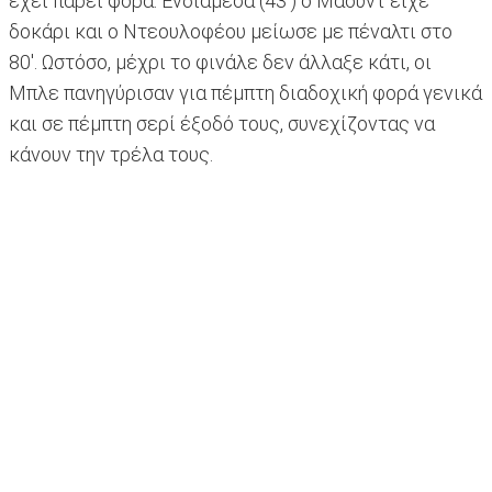
έχει πάρει φόρα. Ενδιάμεσα (43') ο Μάουντ είχε
δοκάρι και ο Ντεουλοφέου μείωσε με πέναλτι στο
80'. Ωστόσο, μέχρι το φινάλε δεν άλλαξε κάτι, οι
Μπλε πανηγύρισαν για πέμπτη διαδοχική φορά γενικά
και σε πέμπτη σερί έξοδό τους, συνεχίζοντας να
κάνουν την τρέλα τους.