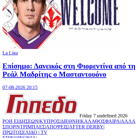
La Liga
Επίσημο: Δανεικός στη Φιορεντίνα από τη
Ρεάλ Μαδρίτης ο Μασταντουόνο
07-08-2026 20:15
Friday 7 undefined 2026
ΡΟΗ ΕΙΔΗΣΕΩΝ
|
ΚΥΠΡΟΣ
|
ΔΙΕΘΝΗ
|
ΚΑΛΑΘΟΣΦΑΙΡΑ
|
ΑΛΛΑ
ΣΠΟΡ
|
ΝΤΡΙΜΠΛΕΣ
|
ΑΠΟΨΕΙΣ
|
AFTER DERBY
|
ΠΡΩΤΟΣΕΛΙΔΟ
|
TV
ΕΠΙΚΟΙΝΩΝΙΑ
|