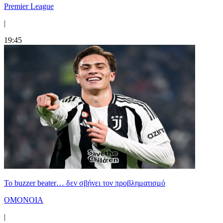
Premier League
|
19:45
Το buzzer beater… δεν σβήνει τoν προβληματισμό
ΟΜΟΝΟΙΑ
|