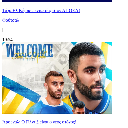
Τάχα Ελ Κέμπε πενταετίας στον ΑΠΟΕΛ!
Φούτσαλ
|
19:54
Άρσεναλ: Ο Γιλντίζ είναι ο νέος στόχος!