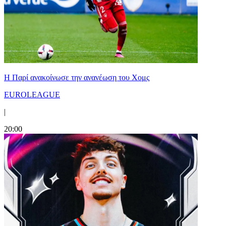
Η Παρί ανακοίνωσε την ανανέωση του Χομς
EUROLEAGUE
|
20:00