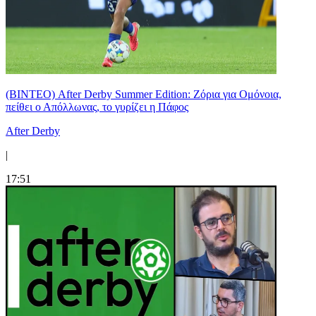
(ΒΙΝΤΕΟ) After Derby Summer Edition: Ζόρια για Ομόνοια,
πείθει ο Απόλλωνας, το γυρίζει η Πάφος
After Derby
|
17:51