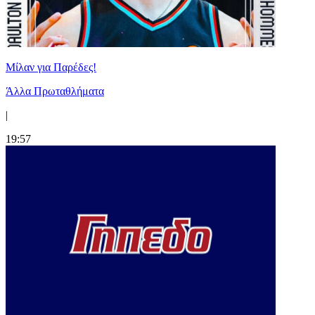
Μίλαν για Παρέδες!
Άλλα Πρωταθλήματα
|
19:57