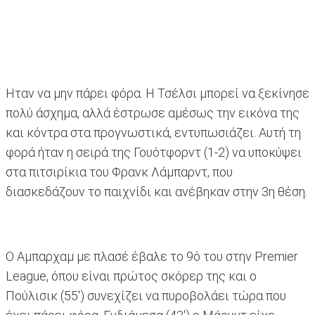
Ηταν να μην πάρει φόρα. Η Τσέλσι μπορεί να ξεκίνησε
πολύ άσχημα, αλλά έστρωσε αμέσως την εικόνα της
και κόντρα στα προγνωστικά, εντυπωσιάζει. Αυτή τη
φορά ήταν η σειρά της Γουότφορντ (1-2) να υποκύψει
στα πιτσιρίκια του Φρανκ Λάμπαρντ, που
διασκεδάζουν το παιχνίδι και ανέβηκαν στην 3η θέση.
Ο Αμπαρχαμ με πλασέ έβαλε το 9ό του στην Premier
League, όπου είναι πρώτος σκόρερ της και ο
Πούλισικ (55') συνεχίζει να πυροβολάει τώρα που