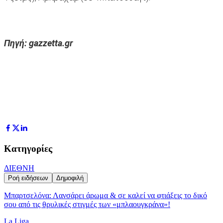
Πηγή: gazzetta.gr
Κατηγορίες
ΔΙΕΘΝΗ
Ροή ειδήσεων
Δημοφιλή
Μπαρτσελόνα: Λανσάρει άρωμα & σε καλεί να φτιάξεις το δικό
σου από τις θρυλικές στιγμές των «μπλαουγκράνα»!
La Liga