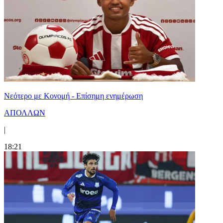
Νεότερο με Κονομή - Επίσημη ενημέρωση
ΑΠΟΛΛΩΝ
|
18:21