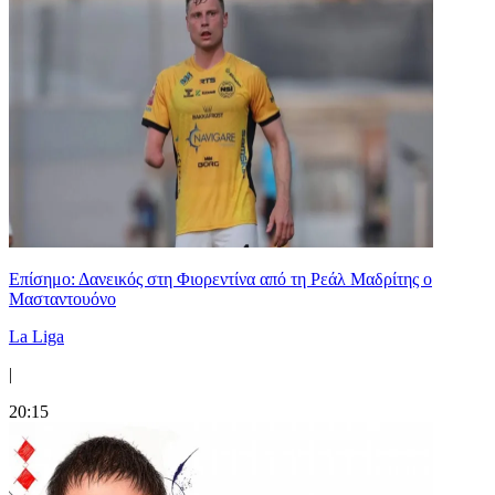
Επίσημο: Δανεικός στη Φιορεντίνα από τη Ρεάλ Μαδρίτης ο
Μασταντουόνο
La Liga
|
20:15