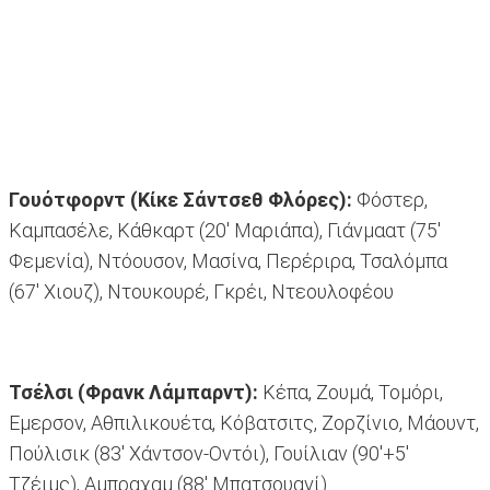
Γουότφορντ (Κίκε Σάντσεθ Φλόρες):
Φόστερ,
Καμπασέλε, Κάθκαρτ (20' Μαριάπα), Γιάνμαατ (75'
Φεμενία), Ντόουσον, Μασίνα, Περέριρα, Τσαλόμπα
(67' Χιουζ), Ντουκουρέ, Γκρέι, Ντεουλοφέου
Τσέλσι (Φρανκ Λάμπαρντ):
Κέπα, Ζουμά, Τομόρι,
Εμερσον, Αθπιλικουέτα, Κόβατσιτς, Ζορζίνιο, Μάουντ,
Πούλισικ (83' Χάντσον-Οντόι), Γουίλιαν (90'+5'
Τζέιμς), Αμπραχαμ (88' Μπατσουαγί).