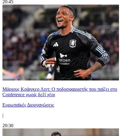
20:45
Μάριους Κράιγκερ Λιντ: Ο ποδοσφαιριστής που παίζει στο
Conference χωρίς δεξί χέρι
Ευρωπαϊκές Διοργανώσεις
|
20:30