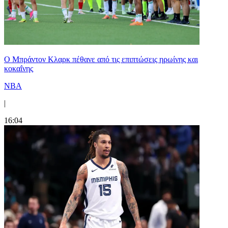
Ο Μπράντον Κλαρκ πέθανε από τις επιπτώσεις ηρωίνης και
κοκαΐνης
NBA
|
16:04