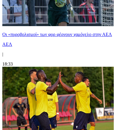
Οι «πυροβολισμοί» των φορ φέρνουν χαμόγελο στην ΑΕΛ
ΑΕΛ
|
18:33