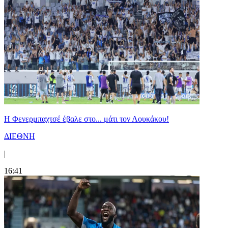
Η Φενερμπαχτσέ έβαλε στο... μάτι τον Λουκάκου!
ΔΙΕΘΝΗ
|
16:41