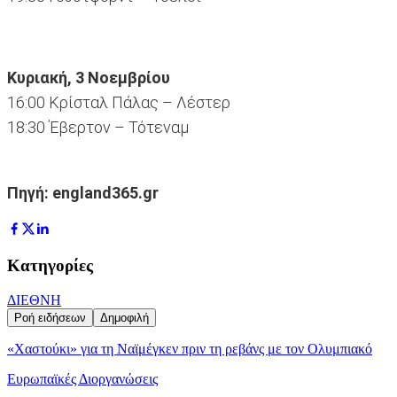
Κυριακή, 3 Νοεμβρίου
16:00 Κρίσταλ Πάλας – Λέστερ
18:30 Έβερτον – Τότεναμ
Πηγή: england365.gr
Κατηγορίες
ΔΙΕΘΝΗ
Ροή ειδήσεων
Δημοφιλή
«Χαστούκι» για τη Ναϊμέγκεν πριν τη ρεβάνς με τον Ολυμπιακό
Ευρωπαϊκές Διοργανώσεις