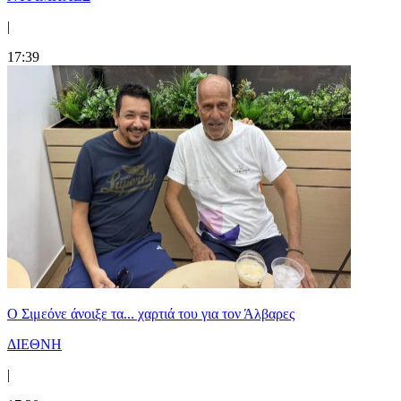
|
17:39
Ο Σιμεόνε άνοιξε τα... χαρτιά του για τον Άλβαρες
ΔΙΕΘΝΗ
|