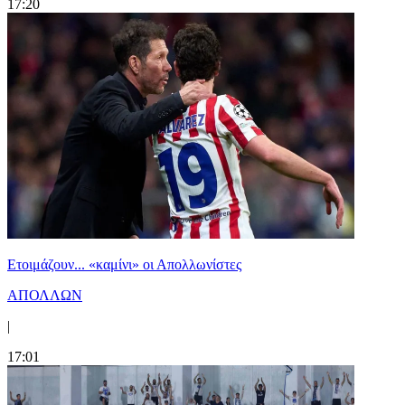
17:20
Ετοιμάζουν... «καμίνι» οι Απολλωνίστες
ΑΠΟΛΛΩΝ
|
17:01