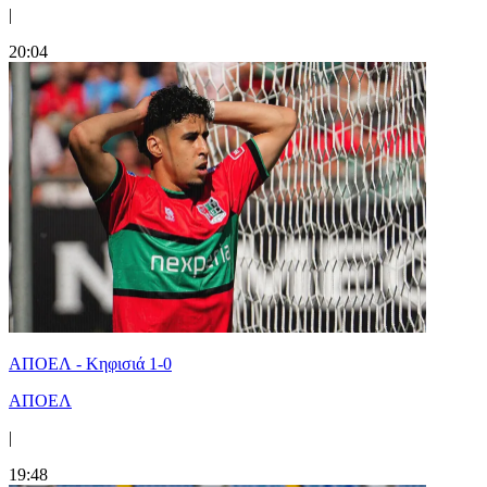
|
20:04
ΑΠΟΕΛ - Κηφισιά 1-0
ΑΠΟΕΛ
|
19:48