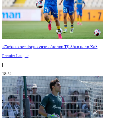
«Ξινό» το ανεπίσημο ντεμπούτο του Τζολάκη με τη Χαλ
Premier League
|
18:52