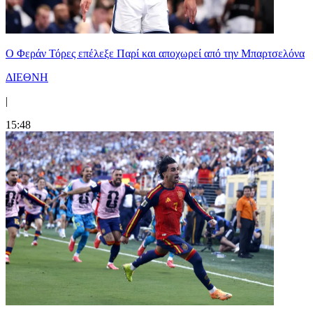
Ο Φεράν Τόρες επέλεξε Παρί και αποχωρεί από την Μπαρτσελόνα
ΔΙΕΘΝΗ
|
15:48