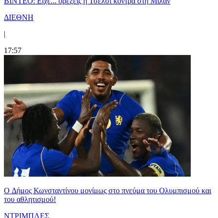
BINTEO: Είχε... ορέξεις η Τσέλσι κόντρα στη Μίλαν
ΔΙΕΘΝΗ
|
17:57
O Δήμος Κωνσταντίνου μονίμως στο πνεύμα του Ολυμπισμού και
του αθλητισμού!
ΝΤΡΙΜΠΛΕΣ