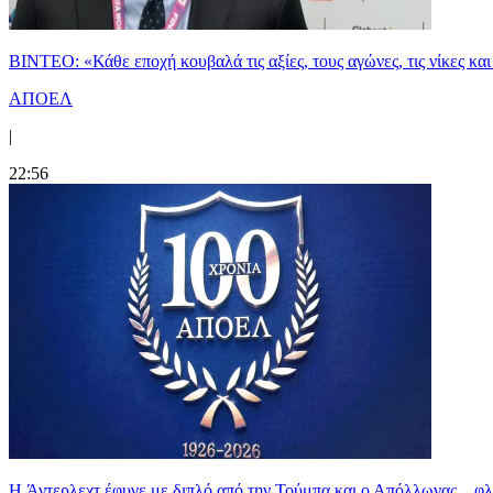
ΒΙΝΤΕΟ: «Κάθε εποχή κουβαλά τις αξίες, τους αγώνες, τις νίκες 
ΑΠΟΕΛ
|
22:56
H Άντερλεχτ έφυγε με διπλό από την Τούμπα και ο Απόλλωνας... 