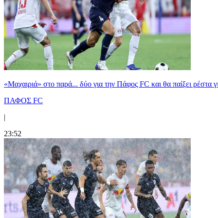
«Μαχαιριά» στο παρά... δύο για την Πάφος FC και θα παίξει ρέστα γ
ΠΑΦΟΣ FC
|
23:52