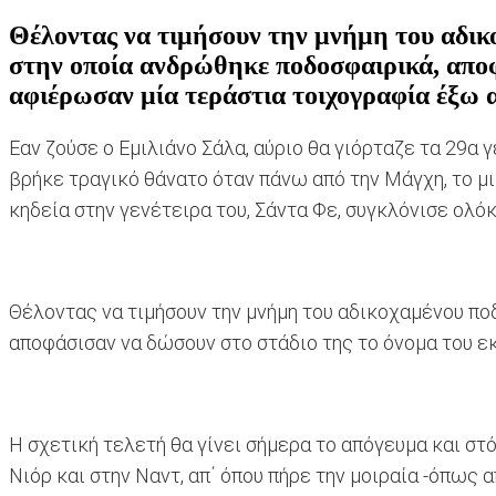
Θέλοντας να τιμήσουν την μνήμη του αδικ
στην οποία ανδρώθηκε ποδοσφαιρικά, αποφ
αφιέρωσαν μία τεράστια τοιχογραφία έξω α
Εαν ζούσε ο Εμιλιάνο Σάλα, αύριο θα γιόρταζε τα 29α γ
βρήκε τραγικό θάνατο όταν πάνω από την Μάγχη, το μ
κηδεία στην γενέτειρα του, Σάντα Φε, συγκλόνισε ολό
Θέλοντας να τιμήσουν την μνήμη του αδικοχαμένου πο
αποφάσισαν να δώσουν στο στάδιο της το όνομα του ε
Η σχετική τελετή θα γίνει σήμερα το απόγευμα και στό
Νιόρ και στην Ναντ, απ΄ όπου πήρε την μοιραία -όπως α