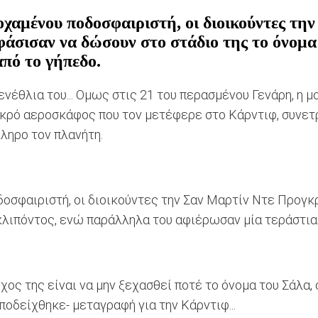
οχαμένου ποδοσφαιριστή, οι διοικούντες τη
άσισαν να δώσουν στο στάδιο της το όνομα
πό το γήπεδο.
ενέθλια του... Ομως στις 21 του περασμένου Γενάρη, η μ
ικρό αεροσκάφος που τον μετέφερε στο Κάρντιφ, συνετρ
κληρο τον πλανήτη.
δοσφαιριστή, οι διοικούντες την Σαν Μαρτίν Ντε Προγκ
κλιπόντος, ενώ παράλληλα του αφιέρωσαν μία τεράστια
χος της είναι να μην ξεχασθεί ποτέ το όνομα του Σάλα,
ποδείχθηκε- μεταγραφή για την Κάρντιφ...