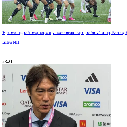
Έρευνα της αστυνομίας στην ποδοσφαιρική ομοσπονδία της Νότιας 
ΔΙΕΘΝΗ
|
23:21