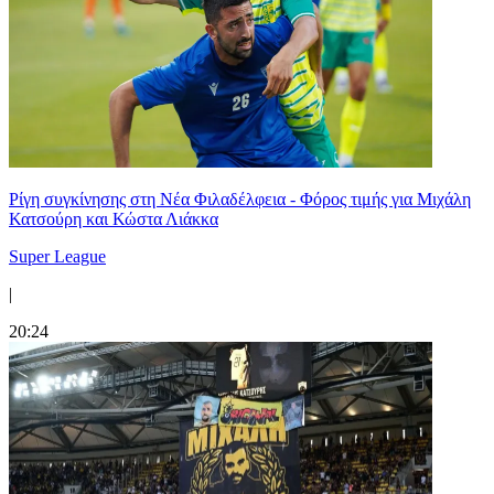
Ρίγη συγκίνησης στη Νέα Φιλαδέλφεια - Φόρος τιμής για Μιχάλη
Κατσούρη και Κώστα Λιάκκα
Super League
|
20:24