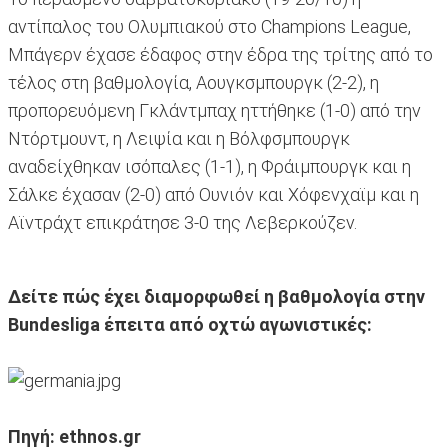
αντίπαλος του Ολυμπιακού στο Champions League,
Μπάγερν έχασε έδαφος στην έδρα της τρίτης από το
τέλος στη βαθμολογία, Αουγκσμπουργκ (2-2), η
προπορευόμενη Γκλάντμπαχ ηττήθηκε (1-0) από την
Ντόρτμουντ, η Λειψία και η Βόλφσμπουργκ
αναδείχθηκαν ισόπαλες (1-1), η Φράιμπουργκ και η
Σάλκε έχασαν (2-0) από Ουνιόν και Χόφενχαϊμ και η
Αϊντράχτ επικράτησε 3-0 της Λεβερκούζεν.
Δείτε πώς έχει διαμορφωθεί η βαθμολογία στην
Bundesliga έπειτα από οχτώ αγωνιστικές:
Πηγή: ethnos.gr