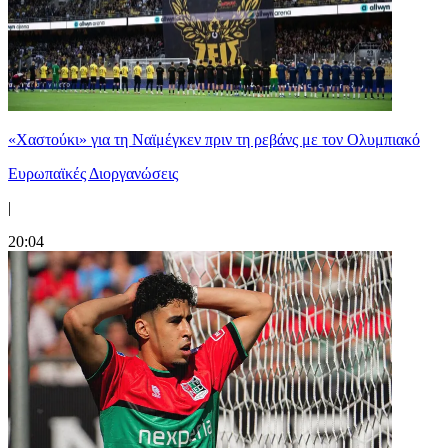
«Χαστούκι» για τη Ναϊμέγκεν πριν τη ρεβάνς με τον Ολυμπιακό
Ευρωπαϊκές Διοργανώσεις
|
20:04