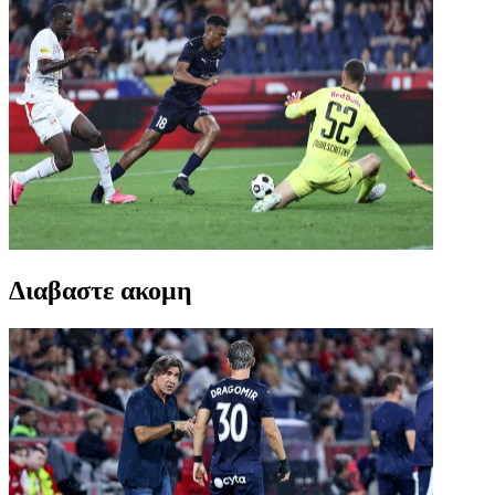
Διαβαστε ακομη