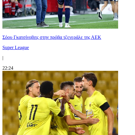
Σόου Γκατσίνοβιτς στην πρόβα τζενεράλε της ΑΕΚ
Super League
|
22:24