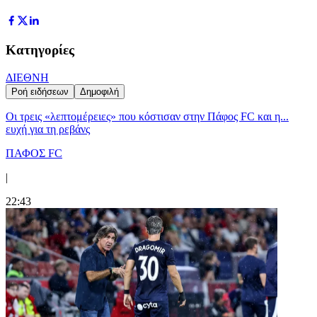
Κατηγορίες
ΔΙΕΘΝΗ
Ροή ειδήσεων
Δημοφιλή
Οι τρεις «λεπτομέρειες» που κόστισαν στην Πάφος FC και η...
ευχή για τη ρεβάνς
ΠΑΦΟΣ FC
|
22:43