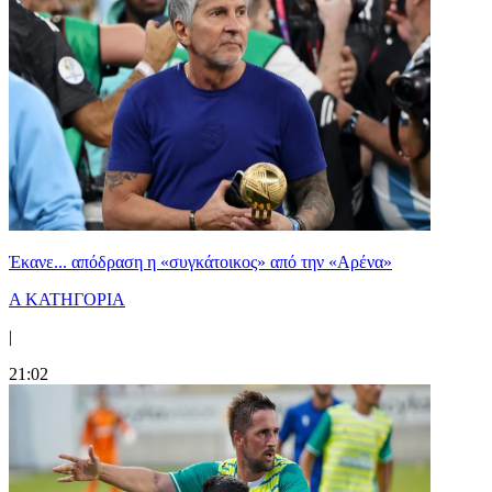
Έκανε... απόδραση η «συγκάτοικος» από την «Αρένα»
Α ΚΑΤΗΓΟΡΙΑ
|
21:02