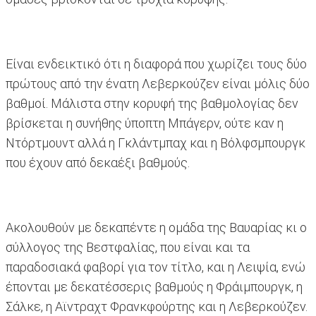
Είναι ενδεικτικό ότι η διαφορά που χωρίζει τους δύο
πρώτους από την ένατη Λεβερκούζεν είναι μόλις δύο
βαθμοί. Μάλιστα στην κορυφή της βαθμολογίας δεν
βρίσκεται η συνήθης ύποπτη Μπάγερν, ούτε καν η
Ντόρτμουντ αλλά η Γκλάντμπαχ και η Βόλφσμπουργκ
που έχουν από δεκαέξι βαθμούς.
Ακολουθούν με δεκαπέντε η ομάδα της Βαυαρίας κι ο
σύλλογος της Βεστφαλίας, που είναι και τα
παραδοσιακά φαβορί για τον τίτλο, και η Λειψία, ενώ
έπονται με δεκατέσσερις βαθμούς η Φράιμπουργκ, η
Σάλκε, η Αϊντραχτ Φρανκφούρτης και η Λεβερκούζεν.