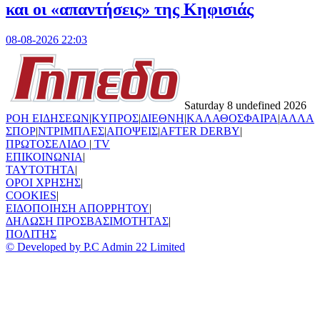
και οι «απαντήσεις» της Κηφισιάς
08-08-2026 22:03
Saturday 8 undefined 2026
ΡΟΗ ΕΙΔΗΣΕΩΝ
|
ΚΥΠΡΟΣ
|
ΔΙΕΘΝΗ
|
ΚΑΛΑΘΟΣΦΑΙΡΑ
|
ΑΛΛΑ
ΣΠΟΡ
|
ΝΤΡΙΜΠΛΕΣ
|
ΑΠΟΨΕΙΣ
|
AFTER DERBY
|
ΠΡΩΤΟΣΕΛΙΔΟ
|
TV
ΕΠΙΚΟΙΝΩΝΙΑ
|
TAYTOTHTA
|
ΟΡΟΙ ΧΡΗΣΗΣ
|
COOKIES
|
ΕΙΔΟΠΟΙΗΣΗ ΑΠΟΡΡΗΤΟΥ
|
ΔΗΛΩΣΗ ΠΡΟΣΒΑΣΙΜΟΤΗΤΑΣ
|
ΠΟΛΙΤΗΣ
© Developed by P.C Admin 22 Limited