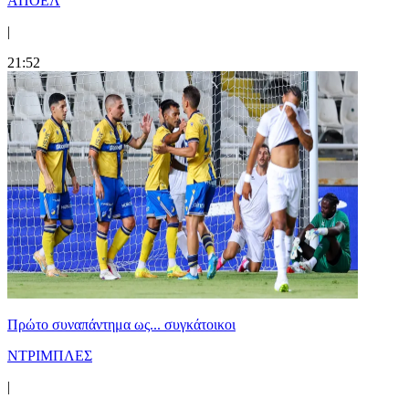
ΑΠΟΕΛ
|
21:52
Πρώτο συναπάντημα ως... συγκάτοικοι
ΝΤΡΙΜΠΛΕΣ
|