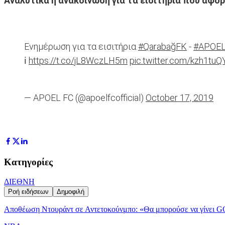
Αναλυτικά η ανακοίνωση για τα εισιτήρια που αφο
Ενημέρωση για τα εισιτήρια
#QarabağFK
-
#APOE
ℹ️
https://t.co/jL8WczLH5m
pic.twitter.com/kzh1tu
— APOEL FC (@apoelfcofficial)
October 17, 2019
Κατηγορίες
ΔΙΕΘΝΗ
Ροή ειδήσεων
Δημοφιλή
Αποθέωση Ντουράντ σε Αντετοκούνμπο: «Θα μπορούσε να γίνει G