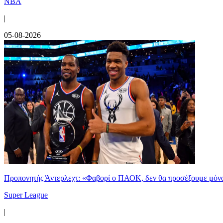
NBA
|
05-08-2026
Προπονητής Άντερλεχτ: «Φαβορί ο ΠΑΟΚ, δεν θα προσέξουμε μόν
Super League
|