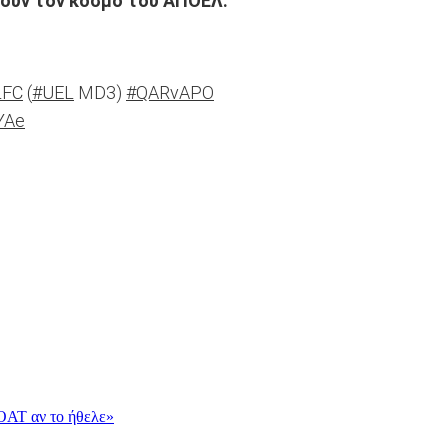
ρούν τον κόσμο του ΑΠΟΕΛ:
LFC
(
#UEL
MD3)
#QARvAPO
QYAe
OAT αν το ήθελε»