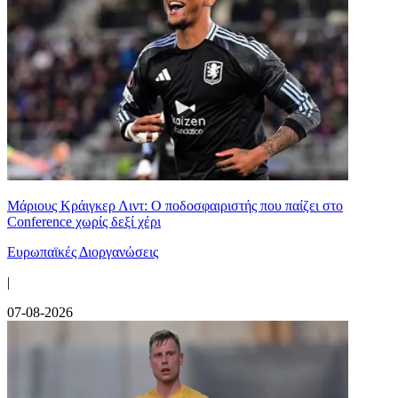
Μάριους Κράιγκερ Λιντ: Ο ποδοσφαιριστής που παίζει στο
Conference χωρίς δεξί χέρι
Ευρωπαϊκές Διοργανώσεις
|
07-08-2026