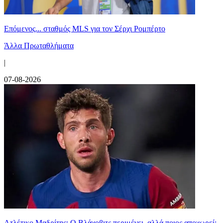
Επόμενος... σταθμός MLS για τον Σέρχι Ρομπέρτο
Άλλα Πρωταθλήματα
|
07-08-2026
Ατλέτικο Μαδρίτης: Ο Βλάχοβιτς περιμένει, αλλά ποιος αποχωρεί;