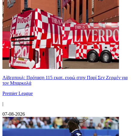
Λίβερπουλ: Πρόταση 115 εκατ. ευρώ στην Παρί Σεν Ζερμέν για
τον Μπαρκολά
Premier League
|
07-08-2026