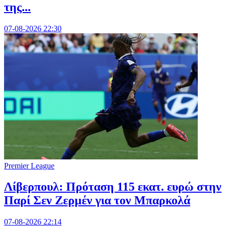
της...
07-08-2026 22:30
Premier League
Λίβερπουλ: Πρόταση 115 εκατ. ευρώ στην
Παρί Σεν Ζερμέν για τον Μπαρκολά
07-08-2026 22:14