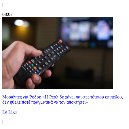
|
08:07
Μοριέντες για Ρόδρι: «Η Ρεάλ δε χάνει παίκτες τέτοιου επιπέδου,
δεν ήθελε ποτέ πραγματικά να τον αποκτήσει»
La Liga
|