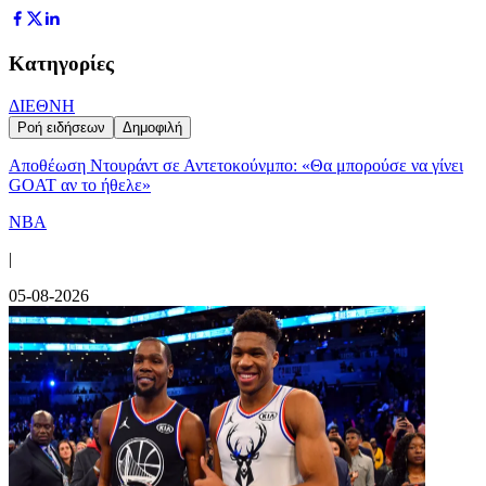
Κατηγορίες
ΔΙΕΘΝΗ
Ροή ειδήσεων
Δημοφιλή
Αποθέωση Ντουράντ σε Αντετοκούνμπο: «Θα μπορούσε να γίνει
GOAT αν το ήθελε»
NBA
|
05-08-2026