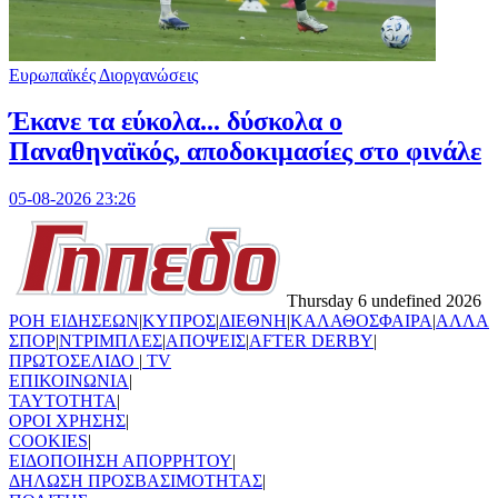
Ευρωπαϊκές Διοργανώσεις
Έκανε τα εύκολα... δύσκολα ο
Παναθηναϊκός, αποδοκιμασίες στο φινάλε
05-08-2026 23:26
Thursday 6 undefined 2026
ΡΟΗ ΕΙΔΗΣΕΩΝ
|
ΚΥΠΡΟΣ
|
ΔΙΕΘΝΗ
|
ΚΑΛΑΘΟΣΦΑΙΡΑ
|
ΑΛΛΑ
ΣΠΟΡ
|
ΝΤΡΙΜΠΛΕΣ
|
ΑΠΟΨΕΙΣ
|
AFTER DERBY
|
ΠΡΩΤΟΣΕΛΙΔΟ
|
TV
ΕΠΙΚΟΙΝΩΝΙΑ
|
TAYTOTHTA
|
ΟΡΟΙ ΧΡΗΣΗΣ
|
COOKIES
|
ΕΙΔΟΠΟΙΗΣΗ ΑΠΟΡΡΗΤΟΥ
|
ΔΗΛΩΣΗ ΠΡΟΣΒΑΣΙΜΟΤΗΤΑΣ
|