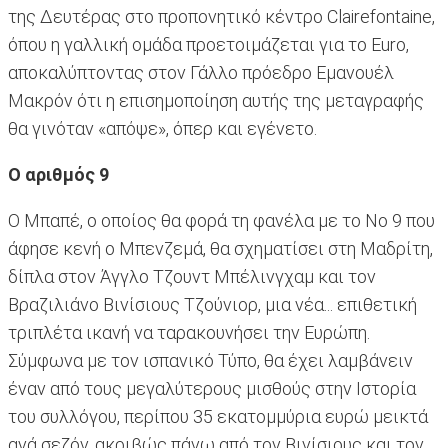
της Δευτέρας στο προπονητικό κέντρο Clairefontaine,
όπου η γαλλική ομάδα προετοιμάζεται για το Euro,
αποκαλύπτοντας στον Γάλλο πρόεδρο Εμανουέλ
Μακρόν ότι η επισημοποίηση αυτής της μεταγραφής
θα γινόταν «απόψε», όπερ και εγένετο.
O αριθμός 9
O Μπαπέ, ο οποίος θα φορά τη φανέλα με το Νο 9 που
άφησε κενή ο Μπενζεμά, θα σχηματίσει στη Μαδρίτη,
δίπλα στον Άγγλο Τζουντ Μπέλινγχαμ και τον
Βραζιλιάνο Βινίσιους Τζούνιορ, μια νέα... επιθετική
τριπλέτα ικανή να ταρακουνήσει την Ευρώπη.
Σύμφωνα με τον ισπανικό Τύπο, θα έχει λαμβάνειν
έναν από τους μεγαλύτερους μισθούς στην Ιστορία
του συλλόγου, περίπου 35 εκατομμύρια ευρώ μεικτά
ανά σεζόν, ακριβώς πάνω από τον Βινίσιους και τον