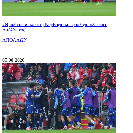
«Θρυλικό» διπλό στη Νορβηγία και φουλ για πλέι οφ ο
Απόλλωνας!
ΑΠΟΛΛΩΝ
|
05-08-2026