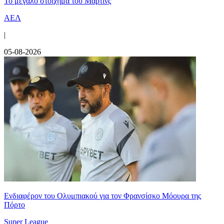
Το μεγάλο στοίχημα του Μαρτίνς
ΑΕΛ
|
05-08-2026
Ενδιαφέρον του Ολυμπιακού για τον Φρανσίσκο Μόουρα της
Πόρτο
Super League