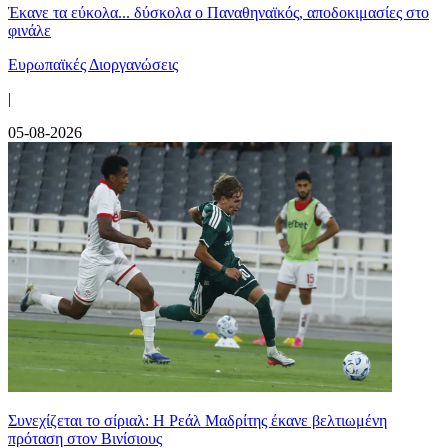
Έκανε τα εύκολα... δύσκολα ο Παναθηναϊκός, αποδοκιμασίες στο
φινάλε
Ευρωπαϊκές Διοργανώσεις
|
05-08-2026
Συνεχίζεται το σίριαλ: Η Ρεάλ Μαδρίτης έκανε βελτιωμένη
πρόταση στον Βινίσιους