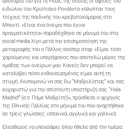
αδυναμία του για τη Ρεάλ, της οποίας οι αφίσες του
ειδώλου του Κριστιάνο Ρονάλντο κάλυπταν τους
τοίχους της παιδικής του κρεβατοκάμαρας στο
Μποντί. «Είναι ένα όνειρο που έγινε
πραγματικότητα» παραδέχθηκε σε μήνυμά του στα
social media λίγο μετά την επισημοποίηση της
μεταγραφής του ο Γάλλος σούπερ σταρ. «Είμαι τόσο
χαρούμενος και υπερήφανος που αποτελώ μέρος της
ομάδας των ονείρων μου. Κανείς δεν μπορεί να
καταλάβει πόσο ενθουσιασμένος είμαι αυτή τη
στιγμή. Ανυπομονώ να σας δω "Μαδριλίστας" και σας
ευχαριστώ για την απίστευτη υποστήριξή σας. "Hala
Madrid!" (σ.σ. Πάμε Μαδρίτη!)», πρόσθεσε ο αρχηγός
της Εθνικής Γαλλίας στο μήνυμά του που αναρτήθηκε
σε τρεις γλώσσες: ισπανικά, αγγλικά και γαλλικά.
Ελεύθερος να υπογράψει όπου ήθελε από την ημέρα