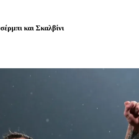
σέρμπι και Σκαλβίνι