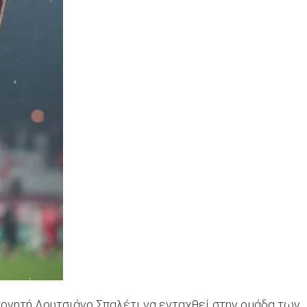
πονητή Λουτσιάνο Σπαλέτι να ενταχθεί στην ομάδα των