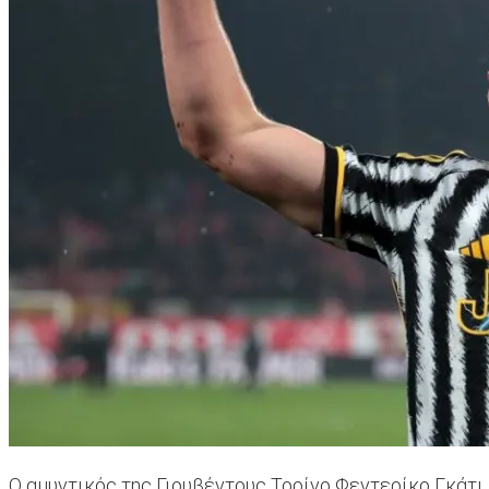
Ο αμυντικός της Γιουβέντους Τορίνο Φεντερίκο Γκάτι