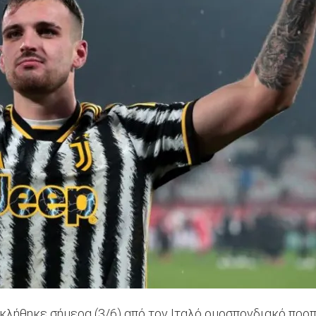
 κλήθηκε σήμερα (3/6) από τον Ιταλό ομοσπονδιακό προ