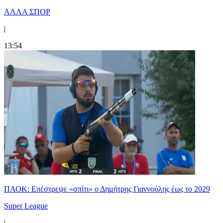
ΑΛΛΑ ΣΠΟΡ
|
13:54
ΠΑΟΚ: Επέστρεψε «σπίτι» ο Δημήτρης Γιαννούλης έως το 2029
Super League
|