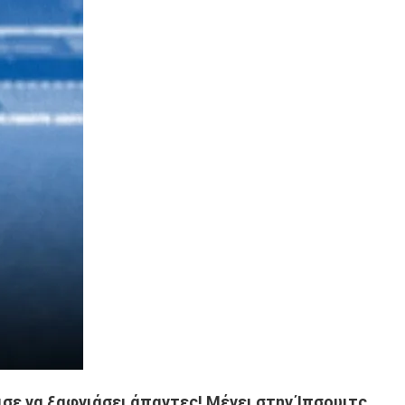
ισε να ξαφνιάσει άπαντες! Μένει στην Ίπσουιτς,