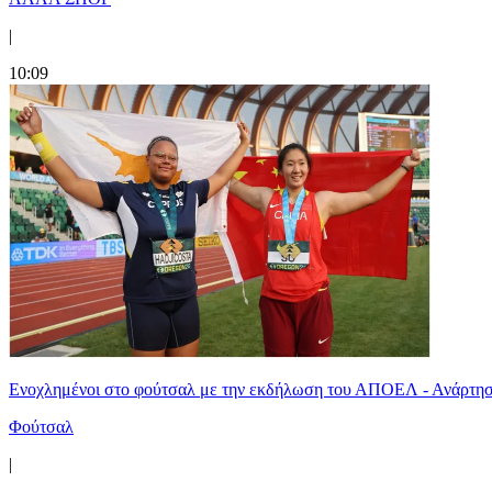
|
10:09
Ενοχλημένοι στο φούτσαλ με την εκδήλωση του ΑΠΟΕΛ - Ανάρτησ
Φούτσαλ
|