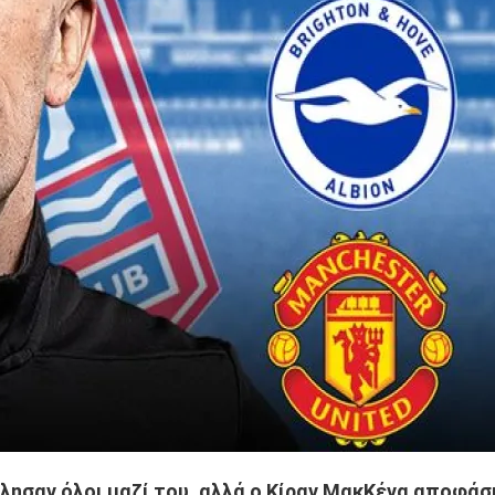
μίλησαν όλοι μαζί του, αλλά ο Κίραν ΜακΚένα αποφάσ