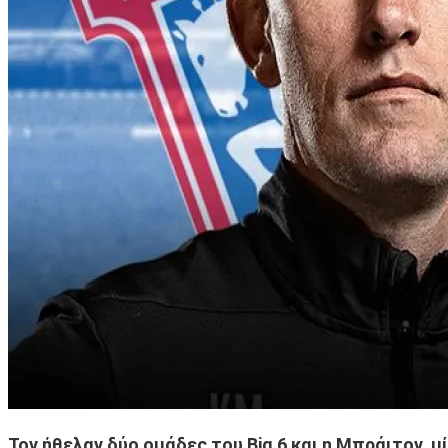
Τον ήθελαν δύο ομάδες του Big 6 και η Μπράιτον, 