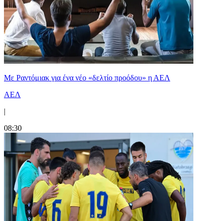
Με Ραντόμιακ για ένα νέο «δελτίο προόδου» η ΑΕΛ
ΑΕΛ
|
08:30