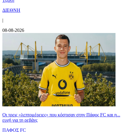
Τζόλη
ΔΙΕΘΝΗ
|
08-08-2026
Οι τρεις «λεπτομέρειες» που κόστισαν στην Πάφος FC και η...
ευχή για τη ρεβάνς
ΠΑΦΟΣ FC