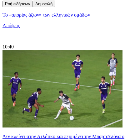
Ροή ειδήσεων
Δημοφιλή
Το «απορίας άξιον» των ελληνικών ομάδων
Απόψεις
|
10:40
Δεν κλείνει στην Ατλέτικο και περιμένει την Μπαρτσελόνα ο