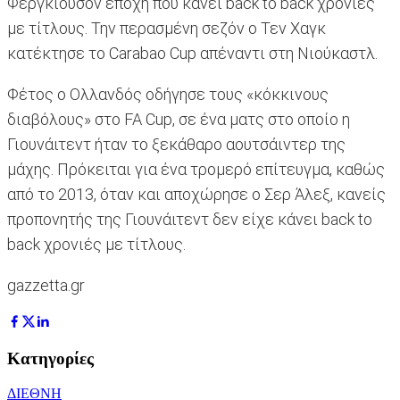
Φέργκιουσον εποχή που κάνει back to back χρονιές
με τίτλους. Την περασμένη σεζόν ο Τεν Χαγκ
κατέκτησε το Carabao Cup απέναντι στη Νιούκαστλ.
Φέτος ο Ολλανδός οδήγησε τους «κόκκινους
διαβόλους» στο FA Cup, σε ένα ματς στο οποίο η
Γιουνάιτεντ ήταν το ξεκάθαρο αουτσάιντερ της
μάχης. Πρόκειται για ένα τρομερό επίτευγμα, καθώς
από το 2013, όταν και αποχώρησε ο Σερ Άλεξ, κανείς
προπονητής της Γιουνάιτεντ δεν είχε κάνει back to
back χρονιές με τίτλους.
gazzetta.gr
Κατηγορίες
ΔΙΕΘΝΗ