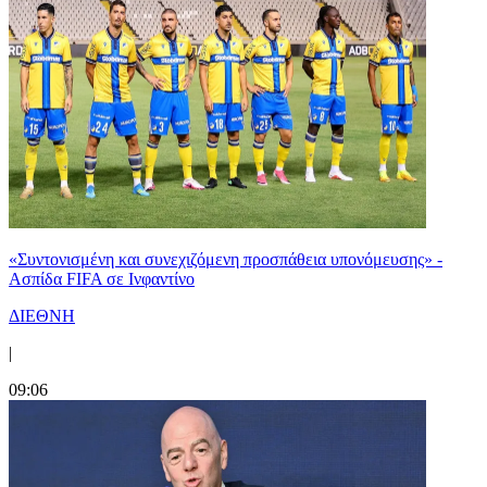
«Συντονισμένη και συνεχιζόμενη προσπάθεια υπονόμευσης» -
Ασπίδα FIFA σε Ινφαντίνο
ΔΙΕΘΝΗ
|
09:06