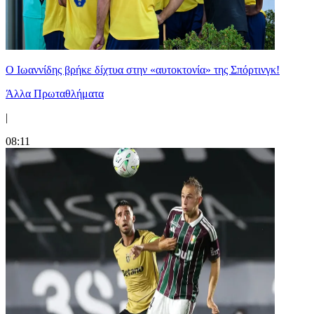
Ο Ιωαννίδης βρήκε δίχτυα στην «αυτοκτονία» της Σπόρτινγκ!
Άλλα Πρωταθλήματα
|
08:11