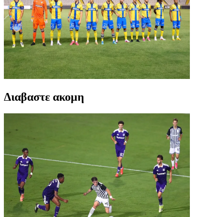
Διαβαστε ακομη