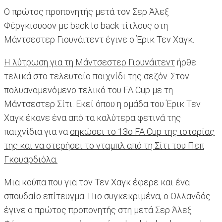
Ο πρώτος προπονητής μετά τον Σερ Άλεξ
Φέργκιουσον με back to back τίτλους στη
Μάντσεστερ Γιουνάιτεντ έγινε ο Έρικ Τεν Χαγκ.
Η λύτρωση για τη Μάντσεστερ Γιουνάιτεντ
ήρθε
τελικά στο τελευταίο παιχνίδι της σεζόν. Στον
πολυαναμενόμενο τελικό του FA Cup με τη
Μάντσεστερ Σίτι. Εκεί όπου η ομάδα του Έρικ Τεν
Χαγκ έκανε ένα από τα καλύτερα φετινά της
παιχνίδια για να
σηκώσει το 13ο FA Cup της ιστορίας
της και να στερήσει το νταμπλ από τη Σίτι του Πεπ
Γκουαρδιόλα.
Μια κούπα που για τον Τεν Χαγκ έφερε και ένα
σπουδαίο επίτευγμα. Πιο συγκεκριμένα, ο Ολλανδός
έγινε ο πρώτος προπονητής στη μετά Σερ Άλεξ