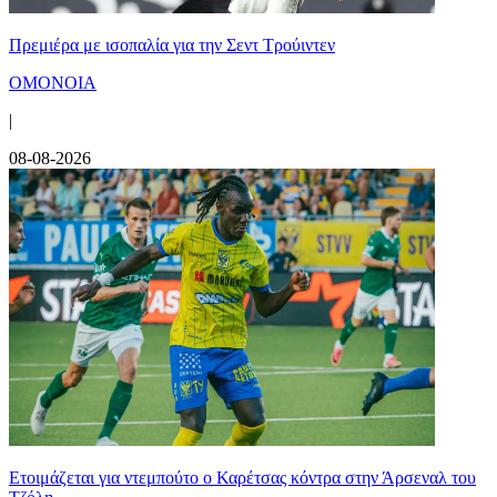
Πρεμιέρα με ισοπαλία για την Σεντ Τρούιντεν
ΟΜΟΝΟΙΑ
|
08-08-2026
Ετοιμάζεται για ντεμπούτο ο Καρέτσας κόντρα στην Άρσεναλ του