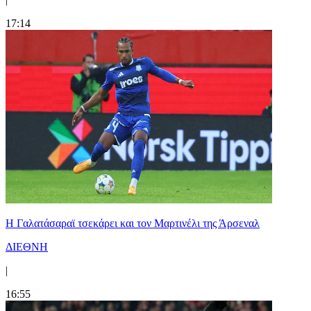
17:14
H Γαλατάσαραϊ τσεκάρει και τον Μαρτινέλι της Άρσεναλ
ΔΙΕΘΝΗ
|
16:55