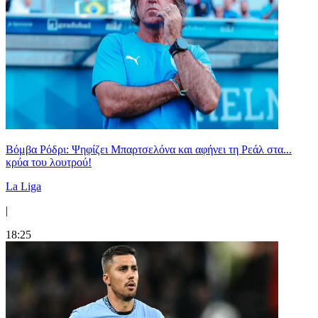
Βόμβα Ρόδρι: Ψηφίζει Μπαρτσελόνα και αφήνει τη Ρεάλ στα...
κρύα του λουτρού!
La Liga
|
18:25