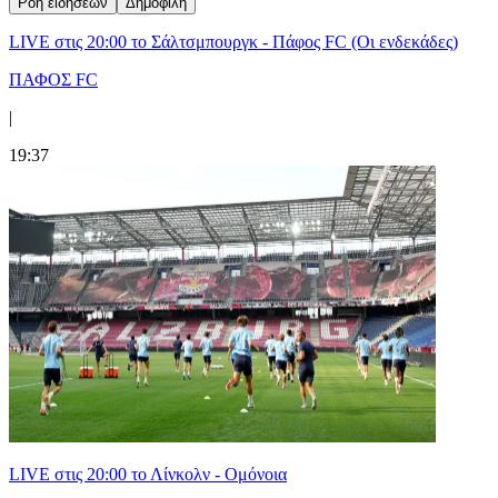
Ροή ειδήσεων
Δημοφιλή
LIVE στις 20:00 το Σάλτσμπουργκ - Πάφος FC (Οι ενδεκάδες)
ΠΑΦΟΣ FC
|
19:37
LIVE στις 20:00 το Λίνκολν - Ομόνοια