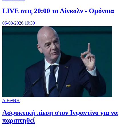
LIVE στις 20:00 το Λίνκολν - Ομόνοια
06-08-2026 19:30
ΔΙΕΘΝΗ
Ασφυκτική πίεση στον Ινφαντίνο για να
παραιτηθεί