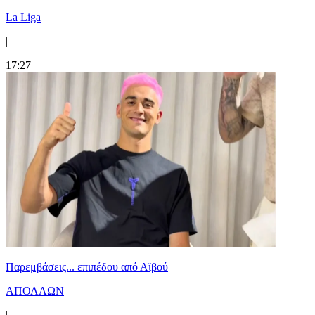
La Liga
|
17:27
Παρεμβάσεις... επιπέδου από Αϊβού
ΑΠΟΛΛΩΝ
|