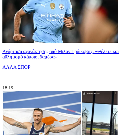
Ανάρτηση αγανάκτησης από Μίλαν Τράικοβιτς: «Θέλετε και
αθλητισμό κάποιοι δαμέσα»
ΑΛΛΑ ΣΠΟΡ
|
18:19