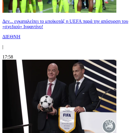
Δεν... εγκαταλείπει το μποϊκοτάζ η UEFA παρά την απόσυρση του
«σχεδιού» Ινφαντίνο!
ΔΙΕΘΝΗ
|
17:58