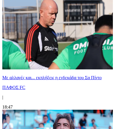
Με αλλαγές και... εκπλήξεις η ενδεκάδα του Σα Πίντο
ΠΑΦΟΣ FC
|
18:47