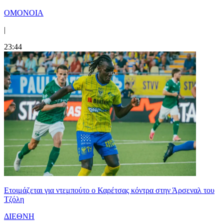
ΟΜΟΝΟΙΑ
|
23:44
Ετοιμάζεται για ντεμπούτο ο Καρέτσας κόντρα στην Άρσεναλ του
Τζόλη
ΔΙΕΘΝΗ