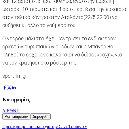
και 12 ασίστ στο πρωτάθλημα, ενώ στην Ευρώπη
μετράει 10 τέρματα και 4 ασίστ και έχει την ευκαιρία
στον τελικό κόντρα στην Αταλάντα(22/5 22:00) να
αυξήσει κι άλλο τα νούμερα του.
Ο νεαρός μάλιστα, έχει κεντρίσει το ενδιαφέρον
αρκετών ευρωπαϊκών ομάδων και η Μπάγερ θα
κληθεί το ερχόμενο καλοκαίρι να δώσει «μάχη», για
να τον κρατήσει στο ρόστερ της.
sport-fm.gr
Κατηγορίες
ΔΙΕΘΝΗ
Ροή ειδήσεων
Δημοφιλή
Πρεμιέρα με ισοπαλία για την Σεντ Τρούιντεν