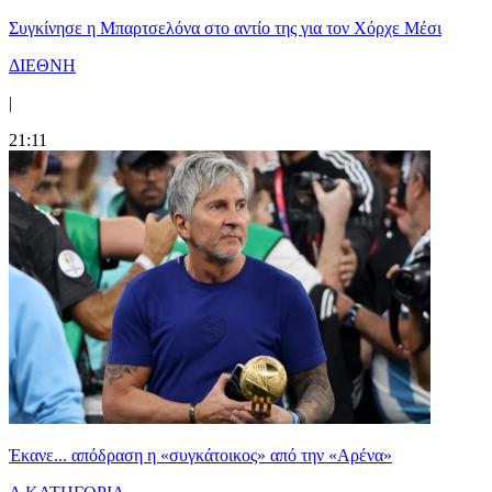
Συγκίνησε η Μπαρτσελόνα στο αντίο της για τον Χόρχε Μέσι
ΔΙΕΘΝΗ
|
21:11
Έκανε... απόδραση η «συγκάτοικος» από την «Αρένα»