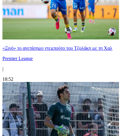
«Ξινό» το ανεπίσημο ντεμπούτο του Τζολάκη με τη Χαλ
Premier League
|
18:52