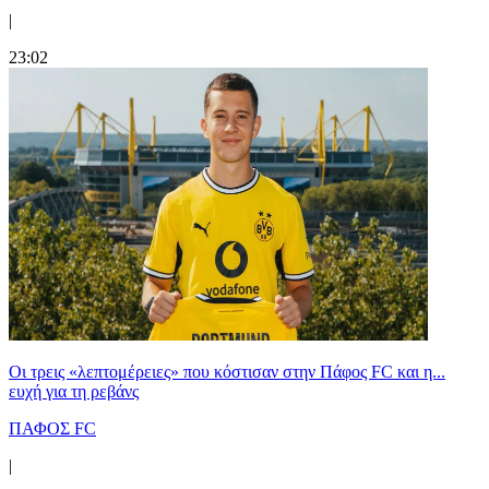
|
23:02
Οι τρεις «λεπτομέρειες» που κόστισαν στην Πάφος FC και η...
ευχή για τη ρεβάνς
ΠΑΦΟΣ FC
|