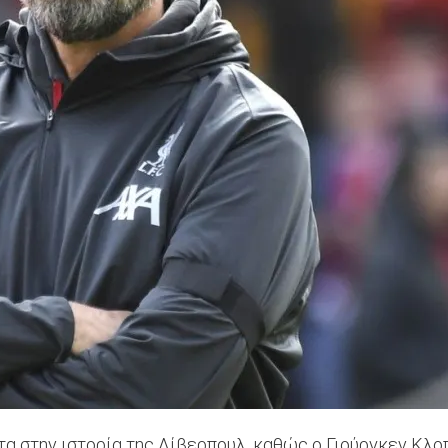
ντα στην ιστορία της Λίβερπουλ, καθώς ο Γιούργκεν Κλ