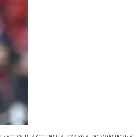
οπ, ένας εκ των κορυφαίων τεχνικών της ιστορίας των