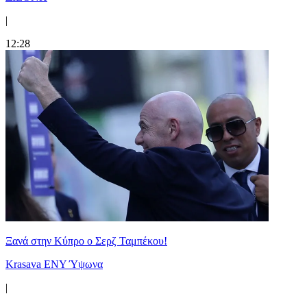
|
12:28
Ξανά στην Κύπρο ο Σερζ Ταμπέκου!
Krasava ENY Ύψωνα
|