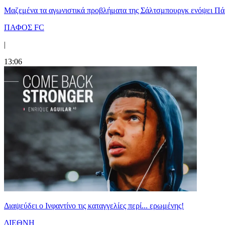
Μαζεμένα τα αγωνιστικά προβλήματα της Σάλτσμπουργκ ενόψει Π
ΠΑΦΟΣ FC
|
13:06
Διαψεύδει ο Ινφαντίνο τις καταγγελίες περί... ερωμένης!
ΔΙΕΘΝΗ