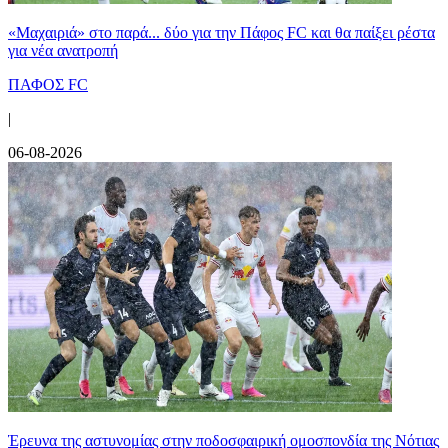
«Μαχαιριά» στο παρά... δύο για την Πάφος FC και θα παίξει ρέστα
για νέα ανατροπή
ΠΑΦΟΣ FC
|
06-08-2026
Έρευνα της αστυνομίας στην ποδοσφαιρική ομοσπονδία της Νότιας