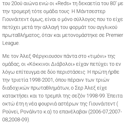
του 20ού αιώνα ενώ οι «Reds» τη δεκαετία του 80' με
την τρομερή τότε ομάδα τους. Η Μάντσεστερ
Γιουνάιτεντ όμως, είναι ο μόνο σύλλογος που το είχε
πετύχει μετά την αλλαγή του φορμάτ του αγγλικού
πρωταθλήματος, όταν και μετονομάστηκε σε Premier
League.
Με τον Άλεξ Φέργκιουσον πάντα στο «τιμόνι» της
ομάδας, οι «Κόκκινοι Διάβολοι» είχαν πετύχει το εν
λόγω επίτευγμα σε δύο περιστάσεις. Η πρώτη ήρθε
την τριετία 1998-2001, όπου πέρανν των τριών
διαδοχικών πρωταθλημάτων, ο Σερ Άλεξ είχε
κατακτήσει και το τρεμπλ της σεζόν 1998-99. Έπειτα
οκτώ έτη η νέα φουρνιά αστέρων της Γιουνάιτεντ (
Ρούνεϊ, Ρονάλντο κ.α) το επανέλαβαν (2006-07,2007-
08,2008-09).