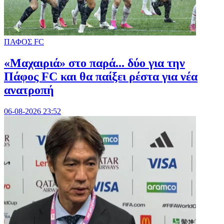
ΠΑΦΟΣ FC
«Μαχαιριά» στο παρά... δύο για την
Πάφος FC και θα παίξει ρέστα για νέα
ανατροπή
06-08-2026 23:52