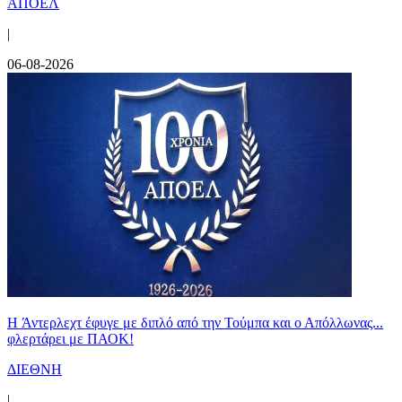
ΑΠΟΕΛ
|
06-08-2026
H Άντερλεχτ έφυγε με διπλό από την Τούμπα και ο Απόλλωνας...
φλερτάρει με ΠΑΟΚ!
ΔΙΕΘΝΗ
|