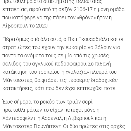
πρωτάθλημα στο διάστημ ατης τελευταίας
επταετίας, αφού από τη σεζόν 2106-17 η μόνη ομάδα
που κατάφερε να της πάρει τον «θρόνο» ήταν η
Λίβερπουλ το 2020.
Πέρα όμως από όλα αυτά, ο Πεπ Γκουαρδιόλα και οι
στρατιώτες του έχουν την ευκαιρία να βάλουν για
πάντα τα ονόματά τους σε μία από τις χρυσές
σελίδες του αγγλικού ποδόσφαιρου. Σε πιθανή
κατάκτηση του τροπαίου, η «γαλάζια» πλευρά του
Μάντσεστερ, θα φτάσει τις τέσσερις διαδοχικές
κατακτήσεις, κάτι που δεν έχει επιτευχθεί ποτέ.
Έως σήμερα, το ρεκόρ των τριών σερί
πρωταθλημάτων το είχαν πετύχει μόνο η
Χάντερσφιλντ, η Άρσεναλ, η Λίβερπουλ και η
Μάντσεστερ Γιουνάιτεντ. Οι δύο πρώτες στις αρχές