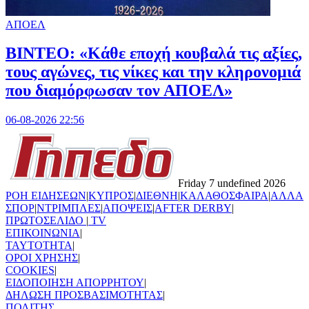
ΑΠΟΕΛ
ΒΙΝΤΕΟ: «Κάθε εποχή κουβαλά τις αξίες,
τους αγώνες, τις νίκες και την κληρονομιά
που διαμόρφωσαν τον ΑΠΟΕΛ»
06-08-2026 22:56
Friday 7 undefined 2026
ΡΟΗ ΕΙΔΗΣΕΩΝ
|
ΚΥΠΡΟΣ
|
ΔΙΕΘΝΗ
|
ΚΑΛΑΘΟΣΦΑΙΡΑ
|
ΑΛΛΑ
ΣΠΟΡ
|
ΝΤΡΙΜΠΛΕΣ
|
ΑΠΟΨΕΙΣ
|
AFTER DERBY
|
ΠΡΩΤΟΣΕΛΙΔΟ
|
TV
ΕΠΙΚΟΙΝΩΝΙΑ
|
TAYTOTHTA
|
ΟΡΟΙ ΧΡΗΣΗΣ
|
COOKIES
|
ΕΙΔΟΠΟΙΗΣΗ ΑΠΟΡΡΗΤΟΥ
|
ΔΗΛΩΣΗ ΠΡΟΣΒΑΣΙΜΟΤΗΤΑΣ
|
ΠΟΛΙΤΗΣ