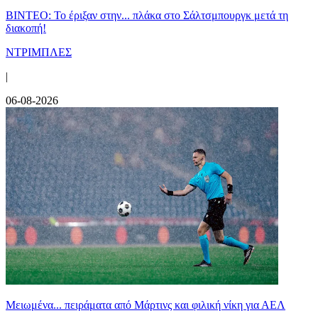
ΒΙΝΤΕΟ: Το έριξαν στην... πλάκα στο Σάλτσμπουργκ μετά τη
διακοπή!
ΝΤΡΙΜΠΛΕΣ
|
06-08-2026
Μειωμένα... πειράματα από Μάρτινς και φιλική νίκη για ΑΕΛ