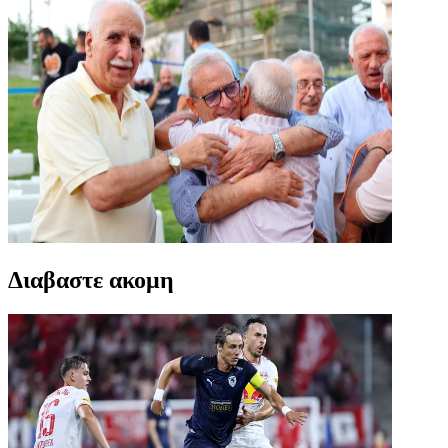
Διαβαστε ακομη