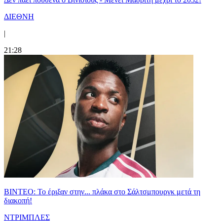
ΔΙΕΘΝΗ
|
21:28
ΒΙΝΤΕΟ: Το έριξαν στην... πλάκα στο Σάλτσμπουργκ μετά τη
διακοπή!
ΝΤΡΙΜΠΛΕΣ