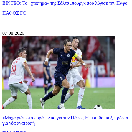
ΒΙΝΤΕΟ: Το «χτύπημα» της Σάλτσμπουργκ που λύγισε την Πάφο
ΠΑΦΟΣ FC
|
07-08-2026
«Μαχαιριά» στο παρά... δύο για την Πάφος FC και θα παίξει ρέστα
για νέα ανατροπή