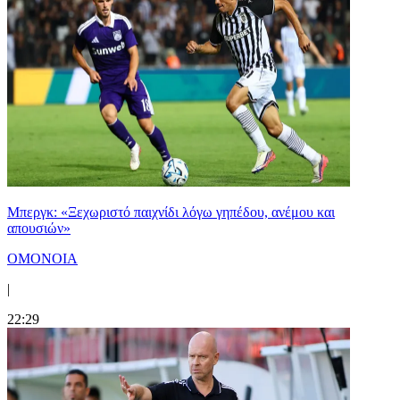
Μπεργκ: «Ξεχωριστό παιχνίδι λόγω γηπέδου, ανέμου και
απουσιών»
ΟΜΟΝΟΙΑ
|
22:29