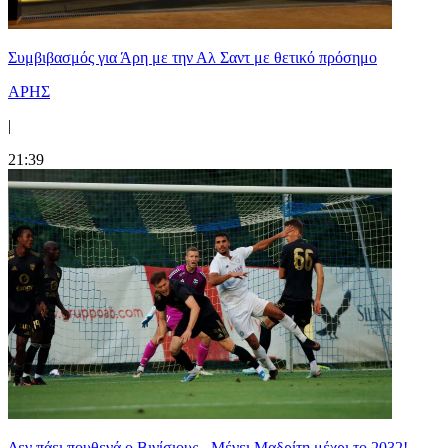
Συμβιβασμός για Άρη με την Αλ Σαντ με θετικό πρόσημο
ΑΡΗΣ
|
21:39
Δεν πάει πουθενά ο Βινίσιους - Μένει Μαδρίτη μέχρι το 2032!