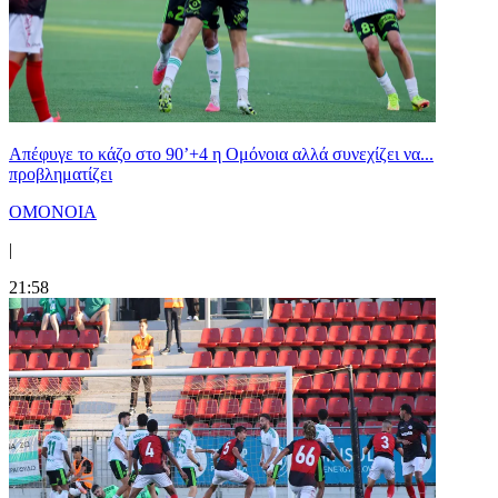
Απέφυγε το κάζο στο 90’+4 η Ομόνοια αλλά συνεχίζει να...
προβληματίζει
ΟΜΟΝΟΙΑ
|
21:58