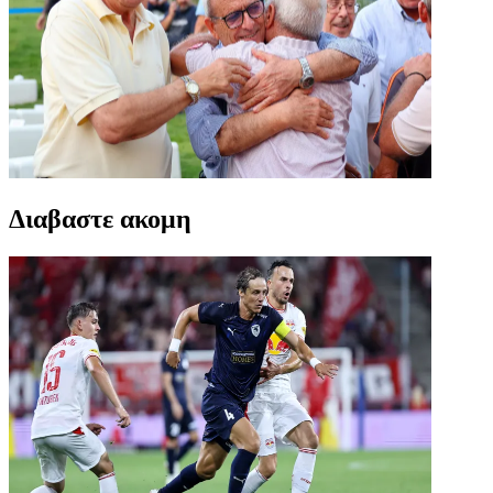
Διαβαστε ακομη