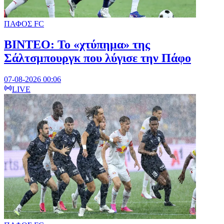
ΠΑΦΟΣ FC
ΒΙΝΤΕΟ: Το «χτύπημα» της
Σάλτσμπουργκ που λύγισε την Πάφο
07-08-2026 00:06
LIVE