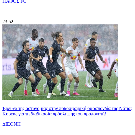
ΠΑΦΟΣ FC
|
23:52
Έρευνα της αστυνομίας στην ποδοσφαιρική ομοσπονδία της Νότιας
Κορέας για τη διαδικασία πρόσληψης του προπονητή!
ΔΙΕΘΝΗ
|