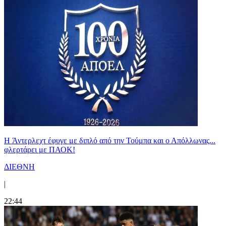
H Άντερλεχτ έφυγε με διπλό από την Τούμπα και ο Απόλλωνας...
φλερτάρει με ΠΑΟΚ!
ΔΙΕΘΝΗ
|
22:44