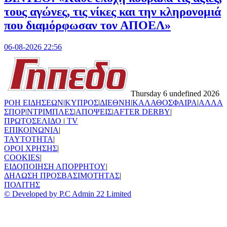
τους αγώνες, τις νίκες και την κληρονομιά
που διαμόρφωσαν τον ΑΠΟΕΛ»
06-08-2026 22:56
Thursday 6 undefined 2026
ΡΟΗ ΕΙΔΗΣΕΩΝ
|
ΚΥΠΡΟΣ
|
ΔΙΕΘΝΗ
|
ΚΑΛΑΘΟΣΦΑΙΡΑ
|
ΑΛΛΑ
ΣΠΟΡ
|
ΝΤΡΙΜΠΛΕΣ
|
ΑΠΟΨΕΙΣ
|
AFTER DERBY
|
ΠΡΩΤΟΣΕΛΙΔΟ
|
TV
ΕΠΙΚΟΙΝΩΝΙΑ
|
TAYTOTHTA
|
ΟΡΟΙ ΧΡΗΣΗΣ
|
COOKIES
|
ΕΙΔΟΠΟΙΗΣΗ ΑΠΟΡΡΗΤΟΥ
|
ΔΗΛΩΣΗ ΠΡΟΣΒΑΣΙΜΟΤΗΤΑΣ
|
ΠΟΛΙΤΗΣ
© Developed by P.C Admin 22 Limited