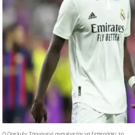
Ο Ορελιέν Τσουαμενί αναμένεται να ξεπεράσει το