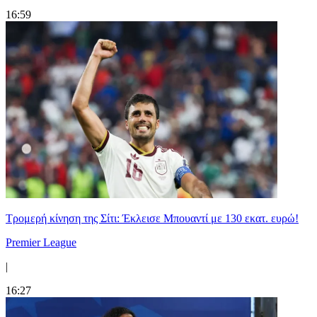
16:59
Τρομερή κίνηση της Σίτι: Έκλεισε Μπουαντί με 130 εκατ. ευρώ!
Premier League
|
16:27