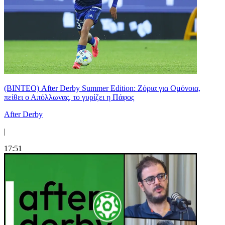
(ΒΙΝΤΕΟ) After Derby Summer Edition: Ζόρια για Ομόνοια,
πείθει ο Απόλλωνας, το γυρίζει η Πάφος
After Derby
|
17:51