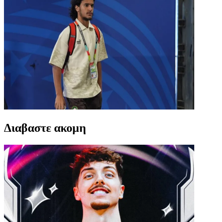
Διαβαστε ακομη