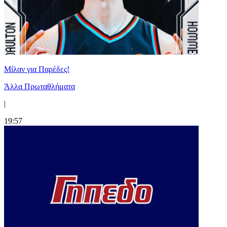
Μίλαν για Παρέδες!
Άλλα Πρωταθλήματα
|
19:57