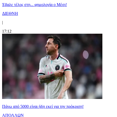
Έβαλε τέλος στη... φημολογία o Μέσι!
ΔΙΕΘΝΗ
|
17:12
Πάνω από 5000 είναι ήδη εκεί για την πρόκριση!
ΑΠΟΛΛΩΝ