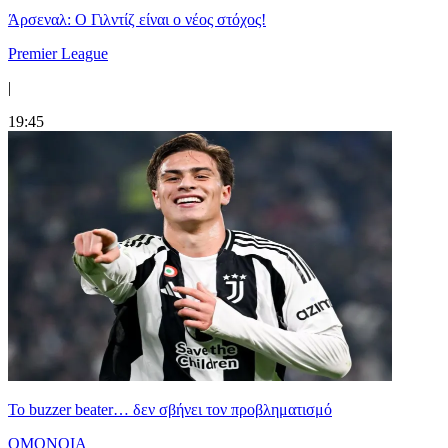
Άρσεναλ: Ο Γιλντίζ είναι ο νέος στόχος!
Premier League
|
19:45
Το buzzer beater… δεν σβήνει τoν προβληματισμό
ΟΜΟΝΟΙΑ