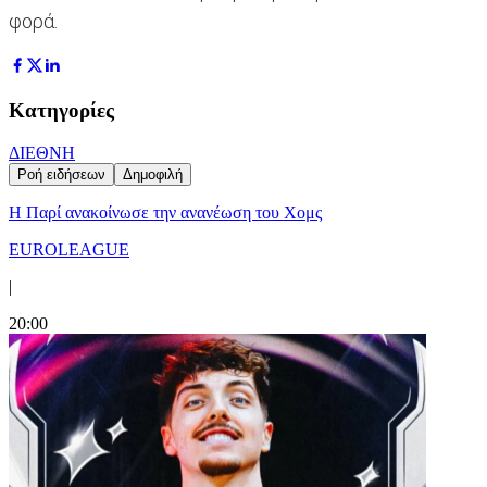
φορά.
Κατηγορίες
ΔΙΕΘΝΗ
Ροή ειδήσεων
Δημοφιλή
Η Παρί ανακοίνωσε την ανανέωση του Χομς
EUROLEAGUE
|
20:00