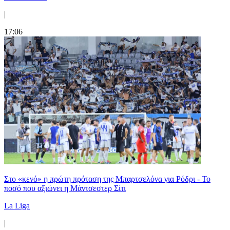
|
17:06
Στο «κενό» η πρώτη πρόταση της Μπαρτσελόνα για Ρόδρι - Το
ποσό που αξιώνει η Μάντσεστερ Σίτι
La Liga
|