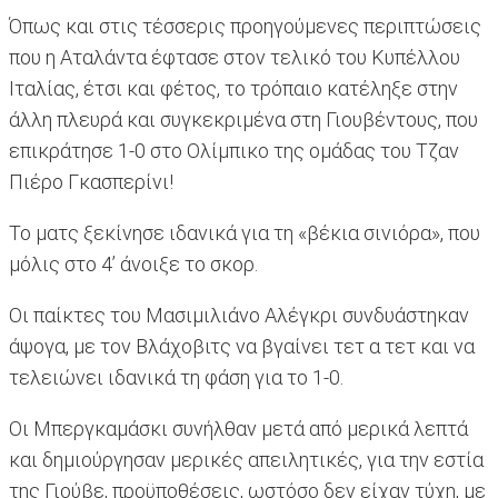
Όπως και στις τέσσερις προηγούμενες περιπτώσεις
που η Αταλάντα έφτασε στον τελικό του Κυπέλλου
Ιταλίας, έτσι και φέτος, το τρόπαιο κατέληξε στην
άλλη πλευρά και συγκεκριμένα στη Γιουβέντους, που
επικράτησε 1-0 στο Ολίμπικο της ομάδας του Τζαν
Πιέρο Γκασπερίνι!
Το ματς ξεκίνησε ιδανικά για τη «βέκια σινιόρα», που
μόλις στο 4’ άνοιξε το σκορ.
Οι παίκτες του Μασιμιλιάνο Αλέγκρι συνδυάστηκαν
άψογα, με τον Βλάχοβιτς να βγαίνει τετ α τετ και να
τελειώνει ιδανικά τη φάση για το 1-0.
Οι Μπεργκαμάσκι συνήλθαν μετά από μερικά λεπτά
και δημιούργησαν μερικές απειλητικές, για την εστία
της Γιούβε, προϋποθέσεις, ωστόσο δεν είχαν τύχη, με