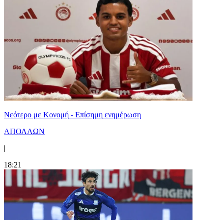
Νεότερο με Κονομή - Επίσημη ενημέρωση
ΑΠΟΛΛΩΝ
|
18:21