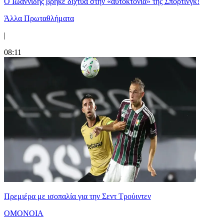
Ο Ιωαννίδης βρήκε δίχτυα στην «αυτοκτονία» της Σπόρτινγκ!
Άλλα Πρωταθλήματα
|
08:11
Πρεμιέρα με ισοπαλία για την Σεντ Τρούιντεν
ΟΜΟΝΟΙΑ