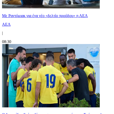
Με Ραντόμιακ για ένα νέο «δελτίο προόδου» η ΑΕΛ
ΑΕΛ
|
08:30