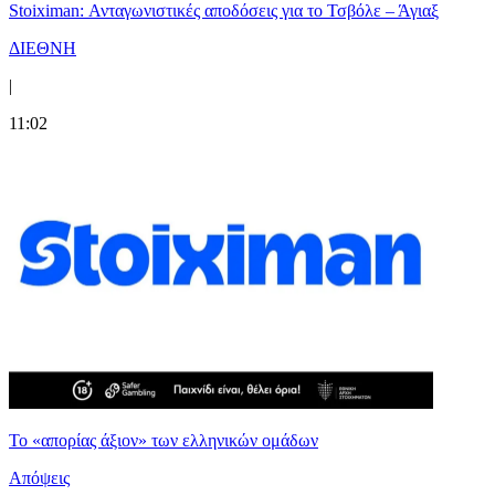
Stoiximan: Ανταγωνιστικές αποδόσεις για το Τσβόλε – Άγιαξ
ΔΙΕΘΝΗ
|
11:02
Το «απορίας άξιον» των ελληνικών ομάδων
Απόψεις