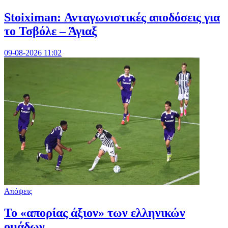
Stoiximan: Ανταγωνιστικές αποδόσεις για
το Τσβόλε – Άγιαξ
09-08-2026 11:02
Απόψεις
Το «απορίας άξιον» των ελληνικών
ομάδων