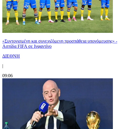
«Συντονισμένη και συνεχιζόμενη προσπάθεια υπονόμευσης» -
Ασπίδα FIFA σε Ινφαντίνο
ΔΙΕΘΝΗ
|
09:06