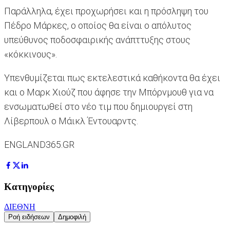
Παράλληλα, έχει προχωρήσει και η πρόσληψη του
Πέδρο Μάρκες, ο οποίος θα είναι ο απόλυτος
υπεύθυνος ποδοσφαιρικής ανάπττυξης στους
«κόκκινους».
Υπενθυμίζεται πως εκτελεστικά καθήκοντα θα έχει
και ο Μαρκ Χιούζ που άφησε την Μπόρνμουθ για να
ενσωματωθεί στο νέο τιμ που δημιουργεί στη
Λίβερπουλ ο Μάικλ Έντουαρντς.
ENGLAND365.GR
Κατηγορίες
ΔΙΕΘΝΗ
Ροή ειδήσεων
Δημοφιλή