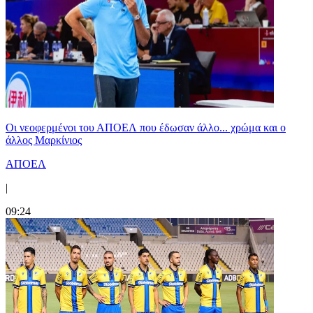
Οι νεοφερμένοι του ΑΠΟΕΛ που έδωσαν άλλο... χρώμα και ο
άλλος Μαρκίνιος
ΑΠΟΕΛ
|
09:24