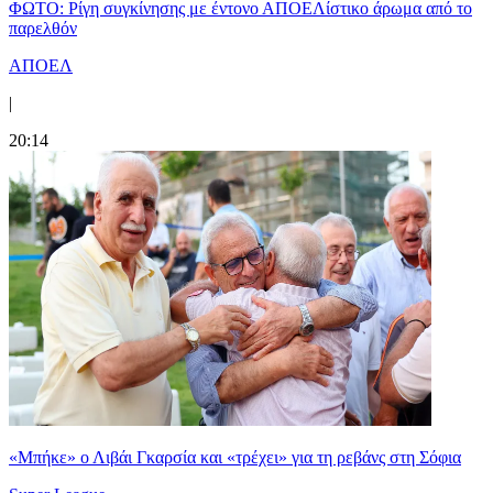
ΦΩΤΟ: Ρίγη συγκίνησης με έντονο ΑΠΟΕΛίστικο άρωμα από το
παρελθόν
ΑΠΟΕΛ
|
20:14
«Μπήκε» ο Λιβάι Γκαρσία και «τρέχει» για τη ρεβάνς στη Σόφια