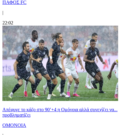
ΠΑΦΟΣ FC
|
22:02
Απέφυγε το κάζο στο 90’+4 η Ομόνοια αλλά συνεχίζει να...
προβληματίζει
ΟΜΟΝΟΙΑ