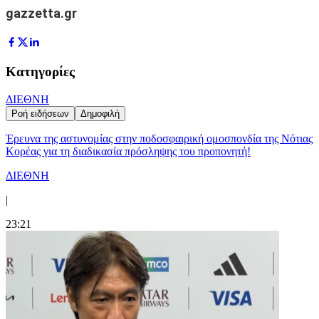
gazzetta.gr
Κατηγορίες
ΔΙΕΘΝΗ
Ροή ειδήσεων
Δημοφιλή
Έρευνα της αστυνομίας στην ποδοσφαιρική ομοσπονδία της Νότιας
Κορέας για τη διαδικασία πρόσληψης του προπονητή!
ΔΙΕΘΝΗ
|
23:21