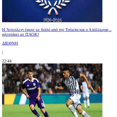
H Άντερλεχτ έφυγε με διπλό από την Τούμπα και ο Απόλλωνας...
φλερτάρει με ΠΑΟΚ!
ΔΙΕΘΝΗ
|
22:44