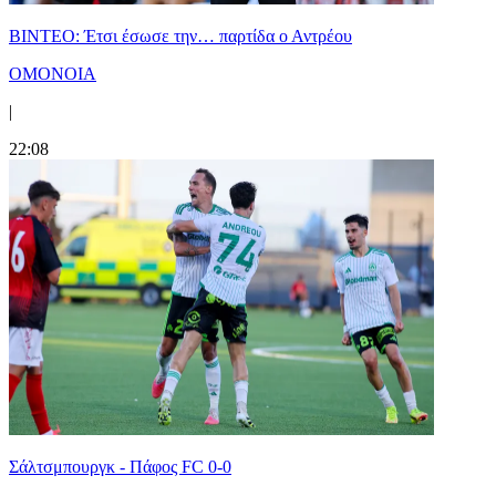
ΒΙΝΤΕΟ: Έτσι έσωσε την… παρτίδα ο Αντρέου
ΟΜΟΝΟΙΑ
|
22:08
Σάλτσμπουργκ - Πάφος FC 0-0