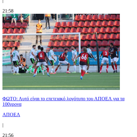
|
21:58
ΦΩΤΟ: Αυτό είναι το επετειακό λογότυπο του ΑΠΟΕΛ για τα
100χρονα
ΑΠΟΕΛ
|
21:56