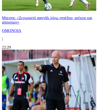
Μπεργκ: «Ξεχωριστό παιχνίδι λόγω γηπέδου, ανέμου και
απουσιών»
ΟΜΟΝΟΙΑ
|
22:29