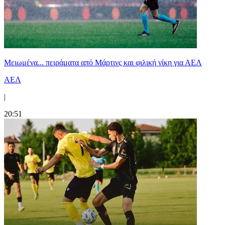
Μειωμένα... πειράματα από Μάρτινς και φιλική νίκη για ΑΕΛ
ΑΕΛ
|
20:51