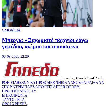
ΟΜΟΝΟΙΑ
Μπεργκ: «Ξεχωριστό παιχνίδι λόγω
γηπέδου, ανέμου και απουσιών»
06-08-2026 22:29
Thursday 6 undefined 2026
ΡΟΗ ΕΙΔΗΣΕΩΝ
|
ΚΥΠΡΟΣ
|
ΔΙΕΘΝΗ
|
ΚΑΛΑΘΟΣΦΑΙΡΑ
|
ΑΛΛΑ
ΣΠΟΡ
|
ΝΤΡΙΜΠΛΕΣ
|
ΑΠΟΨΕΙΣ
|
AFTER DERBY
|
ΠΡΩΤΟΣΕΛΙΔΟ
|
TV
ΕΠΙΚΟΙΝΩΝΙΑ
|
TAYTOTHTA
|
ΟΡΟΙ ΧΡΗΣΗΣ
|