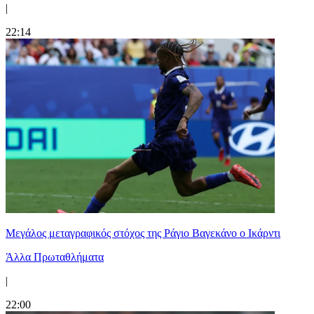
|
22:14
Μεγάλος μεταγραφικός στόχος της Ράγιο Βαγεκάνο ο Ικάρντι
Άλλα Πρωταθλήματα
|
22:00