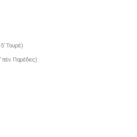
+5' Τουρέ)
6' πέν. Παρέδες)