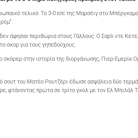
ρωπαϊκό τελικό. Το 3-0 επί της Μαρσέιγ στο Μπέργκαμο
ρόμ".
 δεν άφησαν περιθώρια στους Γάλλους. Ο Σαρλ ντε Κετε
το σκορ για τους γηπεδούχους.
ο σκόρερ στην ιστορία της διοργάνωσης, Πιερ-Εμερίκ Ο
νό σουτ του Ματέο Ρουτζέρι έδωσε ασφάλεια δύο τερμά
ερε, φτάνοντας πρώτα σε τρίτο γκολ με τον Ελ Μπιλάλ Τ