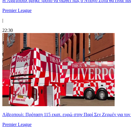
Η Λίβερπουλ βρήκε τρόπο να νιώθει πως ο Ντιόγο Ζότα θα είναι πάντ
Premier League
|
22:30
Λίβερπουλ: Πρόταση 115 εκατ. ευρώ στην Παρί Σεν Ζερμέν για το
Premier League