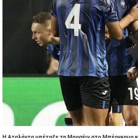
Η Αταλάντα υπέταξε τη Μαρσέιγ στο Μπέργκαμο και