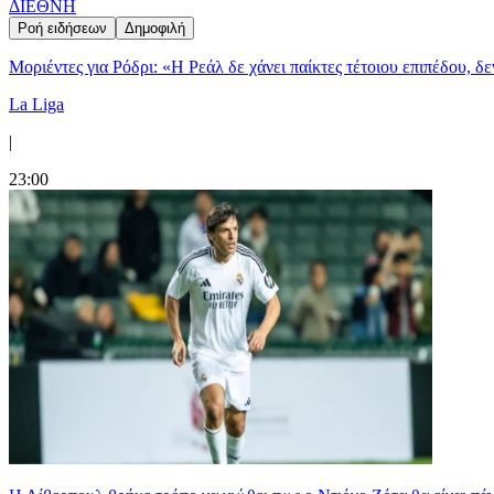
ΔΙΕΘΝΗ
Ροή ειδήσεων
Δημοφιλή
Μοριέντες για Ρόδρι: «Η Ρεάλ δε χάνει παίκτες τέτοιου επιπέδου, δ
La Liga
|
23:00