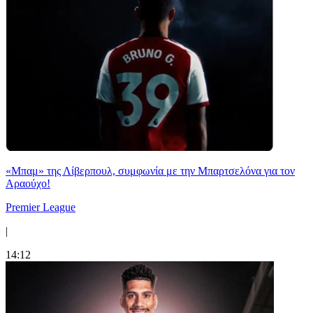
«Μπαμ» της Λίβερπουλ, συμφωνία με την Μπαρτσελόνα για τον
Αραούχο!
Premier League
|
14:12