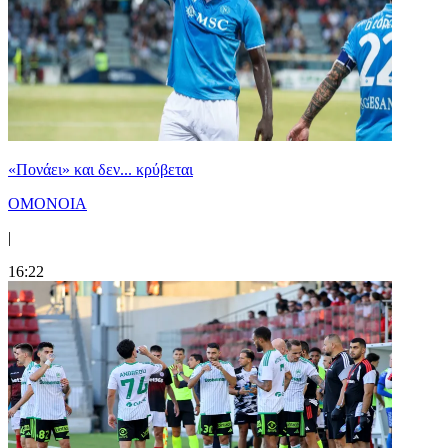
«Πονάει» και δεν... κρύβεται
ΟΜΟΝΟΙΑ
|
16:22