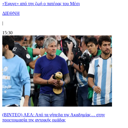
«Έφυγε» από την ζωή ο πατέρας του Μέσι
ΔΙΕΘΝΗ
|
15:30
(BINTEO) ΑΕΛ: Από τα γήπεδα της Ακαδημίας… στην
προετοιμασία της αντρικής ομάδας