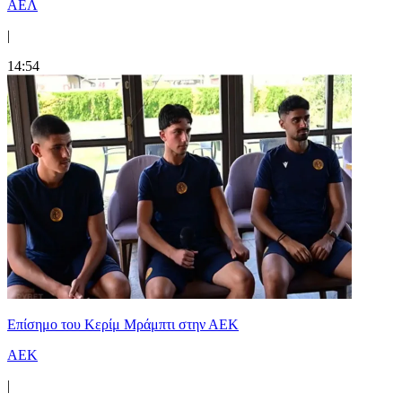
ΑΕΛ
|
14:54
Επίσημο του Κερίμ Μράμπτι στην ΑΕK
ΑΕΚ
|