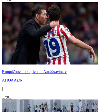
Ετοιμάζουν... «καμίνι» οι Απολλωνίστες
ΑΠΟΛΛΩΝ
|
17:01