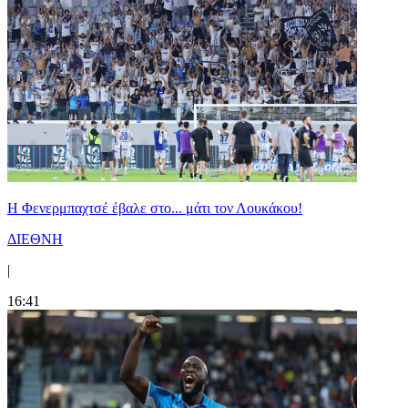
Η Φενερμπαχτσέ έβαλε στο... μάτι τον Λουκάκου!
ΔΙΕΘΝΗ
|
16:41