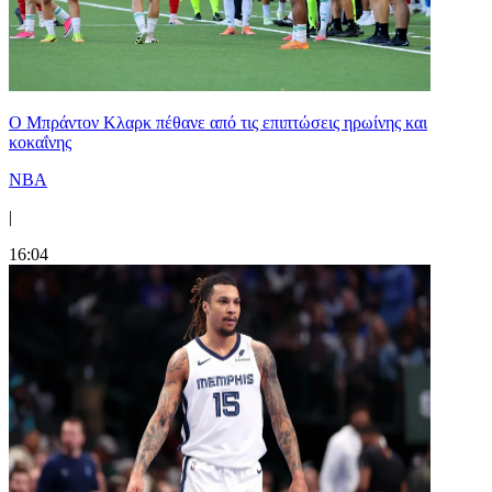
Ο Μπράντον Κλαρκ πέθανε από τις επιπτώσεις ηρωίνης και
κοκαΐνης
NBA
|
16:04