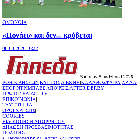
ΟΜΟΝΟΙΑ
«Πονάει» και δεν... κρύβεται
08-08-2026 16:22
Saturday 8 undefined 2026
ΡΟΗ ΕΙΔΗΣΕΩΝ
|
ΚΥΠΡΟΣ
|
ΔΙΕΘΝΗ
|
ΚΑΛΑΘΟΣΦΑΙΡΑ
|
ΑΛΛΑ
ΣΠΟΡ
|
ΝΤΡΙΜΠΛΕΣ
|
ΑΠΟΨΕΙΣ
|
AFTER DERBY
|
ΠΡΩΤΟΣΕΛΙΔΟ
|
TV
ΕΠΙΚΟΙΝΩΝΙΑ
|
TAYTOTHTA
|
ΟΡΟΙ ΧΡΗΣΗΣ
|
COOKIES
|
ΕΙΔΟΠΟΙΗΣΗ ΑΠΟΡΡΗΤΟΥ
|
ΔΗΛΩΣΗ ΠΡΟΣΒΑΣΙΜΟΤΗΤΑΣ
|
ΠΟΛΙΤΗΣ
© Developed by P.C Admin 22 Limited