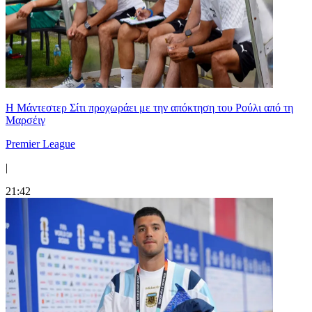
Η Μάντεστερ Σίτι προχωράει με την απόκτηση του Ρούλι από τη
Μαρσέιγ
Premier League
|
21:42