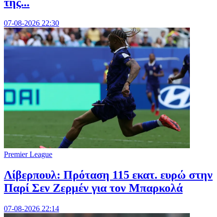
της...
07-08-2026 22:30
Premier League
Λίβερπουλ: Πρόταση 115 εκατ. ευρώ στην
Παρί Σεν Ζερμέν για τον Μπαρκολά
07-08-2026 22:14