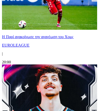
Η Παρί ανακοίνωσε την ανανέωση του Χομς
EUROLEAGUE
|
20:00