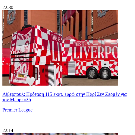
22:30
Λίβερπουλ: Πρόταση 115 εκατ. ευρώ στην Παρί Σεν Ζερμέν για
τον Μπαρκολά
Premier League
|
22:14