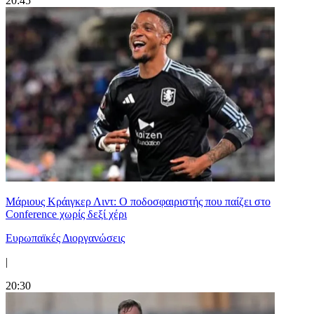
20:45
Μάριους Κράιγκερ Λιντ: Ο ποδοσφαιριστής που παίζει στο
Conference χωρίς δεξί χέρι
Ευρωπαϊκές Διοργανώσεις
|
20:30