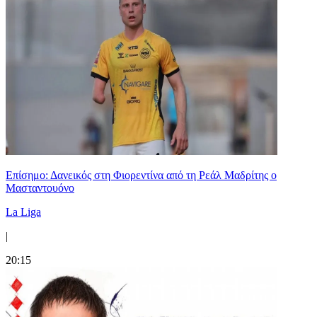
Επίσημο: Δανεικός στη Φιορεντίνα από τη Ρεάλ Μαδρίτης ο
Μασταντουόνο
La Liga
|
20:15