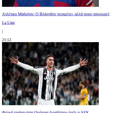
Ατλέτικο Μαδρίτης: Ο Βλάχοβιτς περιμένει, αλλά ποιος αποχωρεί;
La Liga
|
21:12
Φιλική τριάρα στην Ομόνοια Αραδίππου έριξε η ΑΕΚ