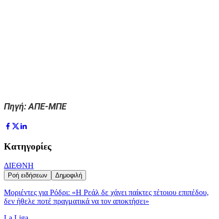
Πηγή
:
ΑΠΕ-ΜΠΕ
Κατηγορίες
ΔΙΕΘΝΗ
Ροή ειδήσεων
Δημοφιλή
Μοριέντες για Ρόδρι: «Η Ρεάλ δε χάνει παίκτες τέτοιου επιπέδου,
δεν ήθελε ποτέ πραγματικά να τον αποκτήσει»
La Liga