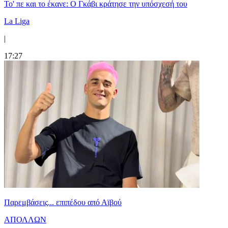
Το' πε και το έκανε: Ο Γκάβι κράτησε την υπόσχεσή του
La Liga
|
17:27
Παρεμβάσεις... επιπέδου από Αϊβού
ΑΠΟΛΛΩΝ