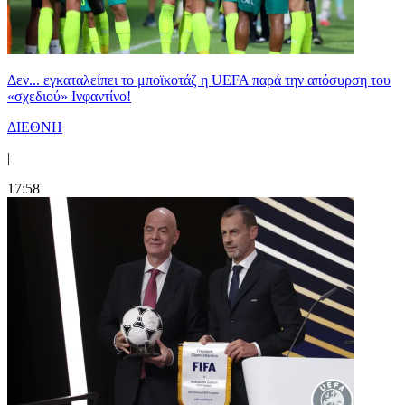
Δεν... εγκαταλείπει το μποϊκοτάζ η UEFA παρά την απόσυρση του
«σχεδιού» Ινφαντίνο!
ΔΙΕΘΝΗ
|
17:58