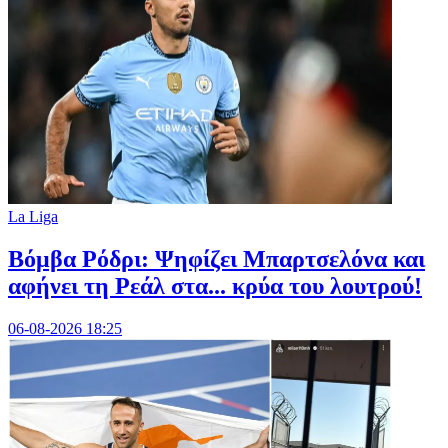
La Liga
Βόμβα Ρόδρι: Ψηφίζει Μπαρτσελόνα και
αφήνει τη Ρεάλ στα... κρύα του λουτρού!
06-08-2026 18:25