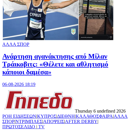
ΑΛΛΑ ΣΠΟΡ
Ανάρτηση αγανάκτησης από Μίλαν
Τράικοβιτς: «Θέλετε και αθλητισμό
κάποιοι δαμέσα»
06-08-2026 18:19
Thursday 6 undefined 2026
ΡΟΗ ΕΙΔΗΣΕΩΝ
|
ΚΥΠΡΟΣ
|
ΔΙΕΘΝΗ
|
ΚΑΛΑΘΟΣΦΑΙΡΑ
|
ΑΛΛΑ
ΣΠΟΡ
|
ΝΤΡΙΜΠΛΕΣ
|
ΑΠΟΨΕΙΣ
|
AFTER DERBY
|
ΠΡΩΤΟΣΕΛΙΔΟ
|
TV