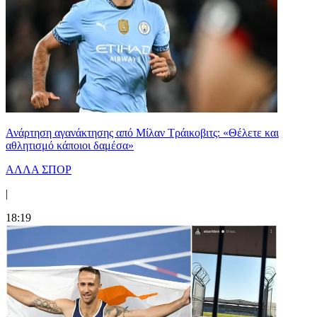
Ανάρτηση αγανάκτησης από Μίλαν Τράικοβιτς: «Θέλετε και
αθλητισμό κάποιοι δαμέσα»
ΑΛΛΑ ΣΠΟΡ
|
18:19