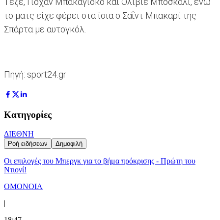
Τέζε, Γιόχαν Μπακαγιόκο και Ολιβιέ Μποσκαλί, ενώ
το ματς είχε φέρει στα ίσια ο Σαΐντ Μπακαρί της
Σπάρτα με αυτογκόλ.
Πηγή: sport24.gr
Κατηγορίες
ΔΙΕΘΝΗ
Ροή ειδήσεων
Δημοφιλή
Οι επιλογές του Μπεργκ για το βήμα πρόκρισης - Πρώτη του
Ντιονί!
ΟΜΟΝΟΙΑ
|
18:47