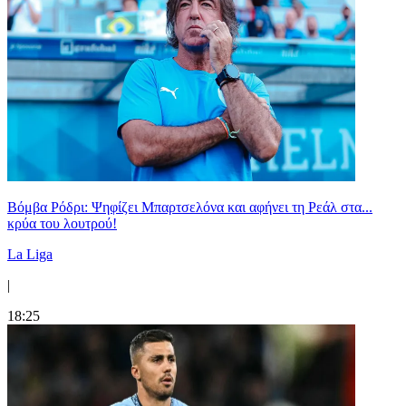
Βόμβα Ρόδρι: Ψηφίζει Μπαρτσελόνα και αφήνει τη Ρεάλ στα...
κρύα του λουτρού!
La Liga
|
18:25