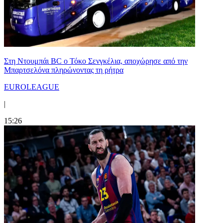
Στη Nτουμπάι BC ο Τόκο Σενγκέλια, αποχώρησε από την
Μπαρτσελόνα πληρώνοντας τη ρήτρα
EUROLEAGUE
|
15:26