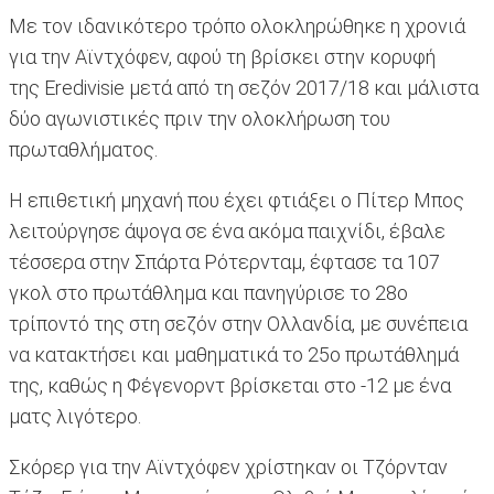
Με τον ιδανικότερο τρόπο ολοκληρώθηκε η χρονιά
για την Αϊντχόφεν, αφού τη βρίσκει στην κορυφή
της Eredivisie μετά από τη σεζόν 2017/18 και μάλιστα
δύο αγωνιστικές πριν την ολοκλήρωση του
πρωταθλήματος.
Η επιθετική μηχανή που έχει φτιάξει ο Πίτερ Μπος
λειτούργησε άψογα σε ένα ακόμα παιχνίδι, έβαλε
τέσσερα στην Σπάρτα Ρότερνταμ, έφτασε τα 107
γκολ στο πρωτάθλημα και πανηγύρισε το 28ο
τρίποντό της στη σεζόν στην Ολλανδία, με συνέπεια
να κατακτήσει και μαθηματικά το 25o πρωτάθλημά
της, καθώς η Φέγενορντ βρίσκεται στο -12 με ένα
ματς λιγότερο.
Σκόρερ για την Αϊντχόφεν χρίστηκαν οι Τζόρνταν