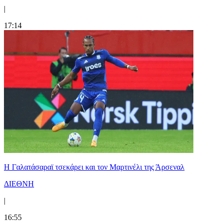
|
17:14
H Γαλατάσαραϊ τσεκάρει και τον Μαρτινέλι της Άρσεναλ
ΔΙΕΘΝΗ
|
16:55