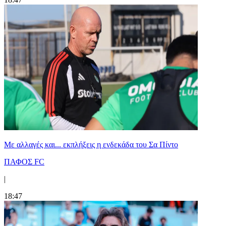
Με αλλαγές και... εκπλήξεις η ενδεκάδα του Σα Πίντο
ΠΑΦΟΣ FC
|
18:47