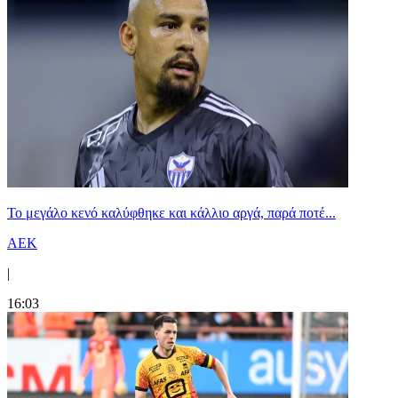
Το μεγάλο κενό καλύφθηκε και κάλλιο αργά, παρά ποτέ...
ΑΕΚ
|
16:03