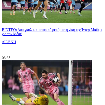
ΒΙΝΤΕΟ: Δύο γκολ και ιστορικό ρεκόρ στη νίκη της Ίντερ Μαϊάμι
για τον Μέσι!
ΔΙΕΘΝΗ
|
08:35