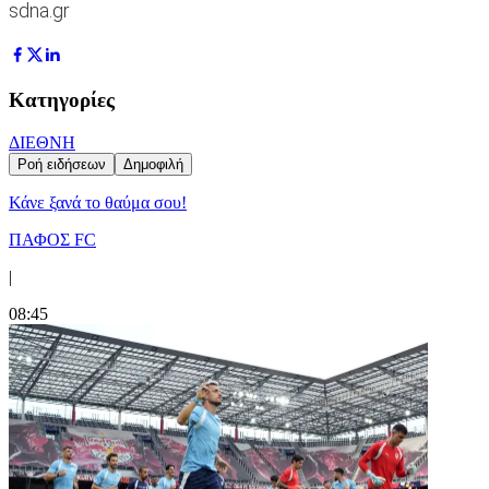
sdna.gr
Κατηγορίες
ΔΙΕΘΝΗ
Ροή ειδήσεων
Δημοφιλή
Κάνε ξανά το θαύμα σου!
ΠΑΦΟΣ FC
|
08:45