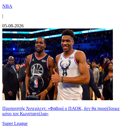
NBA
|
05-08-2026
Προπονητής Άντερλεχτ: «Φαβορί ο ΠΑΟΚ, δεν θα προσέξουμε
μόνο τον Κωνσταντέλια»
Super League