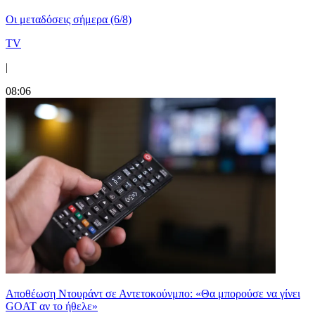
Οι μεταδόσεις σήμερα (6/8)
TV
|
08:06
Αποθέωση Ντουράντ σε Αντετοκούνμπο: «Θα μπορούσε να γίνει
GOAT αν το ήθελε»