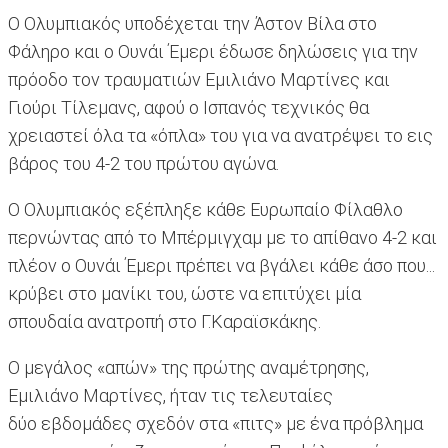
Ο Ολυμπιακός υποδέχεται την Άστον Βίλα στο
Φάληρο και ο Ουνάι Έμερι έδωσε δηλώσεις για την
πρόοδο τον τραυματιών Εμιλιάνο Μαρτίνες και
Γιούρι Τίλεμανς, αφού ο Iσπανός τεχνικός θα
χρειαστεί όλα τα «όπλα» του για να ανατρέψει το εις
βάρος του 4-2 του πρώτου αγώνα.
Ο Ολυμπιακός εξέπληξε κάθε Ευρωπαίο Φίλαθλο
περνώντας από το Μπέρμιγχαμ με το απίθανο 4-2 και
πλέον ο Ουνάι Έμερι πρέπει να βγάλει κάθε άσο που...
κρύβει στο μανίκι του, ώστε να επιτύχει μία
σπουδαία ανατροπή στο Γ.Καραϊσκάκης.
Ο μεγάλος «απών» της πρώτης αναμέτρησης,
Εμιλιάνο Μαρτίνες, ήταν τις τελευταίες
δύο εβδομάδες σχεδόν στα «πιτς» με ένα πρόβλημα