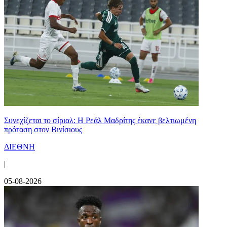
Συνεχίζεται το σίριαλ: Η Ρεάλ Μαδρίτης έκανε βελτιωμένη
πρόταση στον Βινίσιους
ΔΙΕΘΝΗ
|
05-08-2026