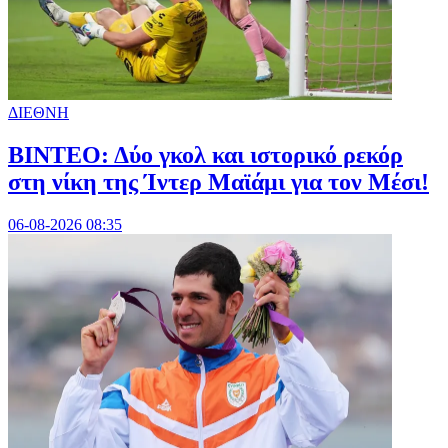
ΔΙΕΘΝΗ
ΒΙΝΤΕΟ: Δύο γκολ και ιστορικό ρεκόρ
στη νίκη της Ίντερ Μαϊάμι για τον Μέσι!
06-08-2026 08:35