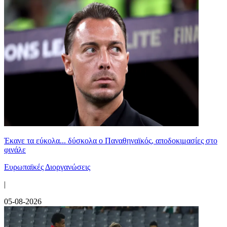
Έκανε τα εύκολα... δύσκολα ο Παναθηναϊκός, αποδοκιμασίες στο
φινάλε
Ευρωπαϊκές Διοργανώσεις
|
05-08-2026