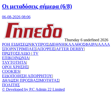
Οι μεταδόσεις σήμερα (6/8)
06-08-2026 08:06
Thursday 6 undefined 2026
ΡΟΗ ΕΙΔΗΣΕΩΝ
|
ΚΥΠΡΟΣ
|
ΔΙΕΘΝΗ
|
ΚΑΛΑΘΟΣΦΑΙΡΑ
|
ΑΛΛΑ
ΣΠΟΡ
|
ΝΤΡΙΜΠΛΕΣ
|
ΑΠΟΨΕΙΣ
|
AFTER DERBY
|
ΠΡΩΤΟΣΕΛΙΔΟ
|
TV
ΕΠΙΚΟΙΝΩΝΙΑ
|
TAYTOTHTA
|
ΟΡΟΙ ΧΡΗΣΗΣ
|
COOKIES
|
ΕΙΔΟΠΟΙΗΣΗ ΑΠΟΡΡΗΤΟΥ
|
ΔΗΛΩΣΗ ΠΡΟΣΒΑΣΙΜΟΤΗΤΑΣ
|
ΠΟΛΙΤΗΣ
© Developed by P.C Admin 22 Limited