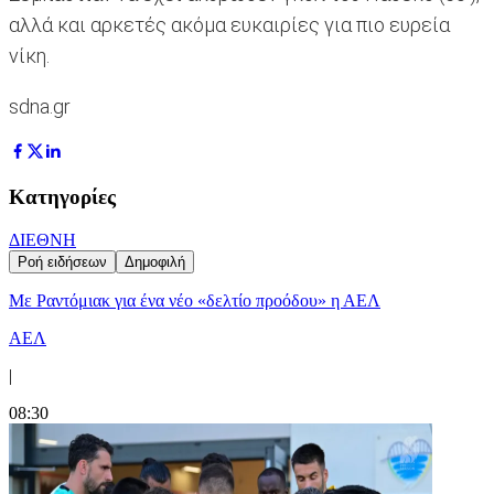
αλλά και αρκετές ακόμα ευκαιρίες για πιο ευρεία
νίκη.
sdna.gr
Κατηγορίες
ΔΙΕΘΝΗ
Ροή ειδήσεων
Δημοφιλή
Με Ραντόμιακ για ένα νέο «δελτίο προόδου» η ΑΕΛ
ΑΕΛ
|
08:30