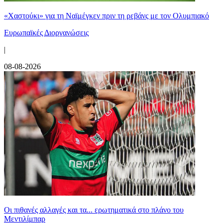
«Χαστούκι» για τη Ναϊμέγκεν πριν τη ρεβάνς με τον Ολυμπιακό
Ευρωπαϊκές Διοργανώσεις
|
08-08-2026
Οι πιθανές αλλαγές και τα... ερωτηματικά στο πλάνο του
Μεντιλίμπαρ