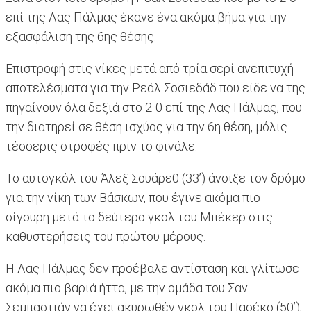
επί της Λας Πάλμας έκανε ένα ακόμα βήμα για την
εξασφάλιση της 6ης θέσης.
Επιστροφή στις νίκες μετά από τρία σερί ανεπιτυχή
αποτελέσματα για την Ρεάλ Σοσιεδάδ που είδε να της
πηγαίνουν όλα δεξιά στο 2-0 επί της Λας Πάλμας, που
την διατηρεί σε θέση ισχύος για την 6η θέση, μόλις
τέσσερις στροφές πριν το φινάλε.
Το αυτογκόλ του Άλεξ Σουάρεθ (33’) άνοιξε τον δρόμο
για την νίκη των Βάσκων, που έγινε ακόμα πιο
σίγουρη μετά το δεύτερο γκολ του Μπέκερ στις
καθυστερήσεις του πρώτου μέρους.
Η Λας Πάλμας δεν προέβαλε αντίσταση και γλίτωσε
ακόμα πιο βαριά ήττα, με την ομάδα του Σαν
Σεμπαστιάν να έχει ακυρωθέν γκολ του Πασέκο (50’),