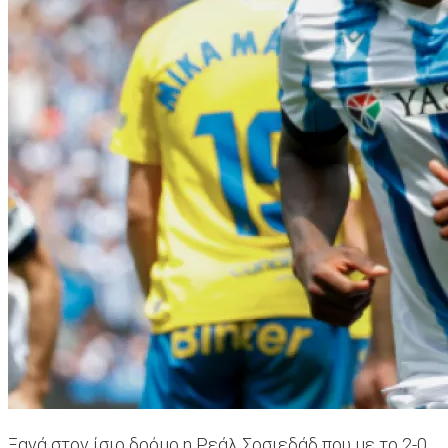
Ξανά στον ίσιο δρόμο η Ρεάλ Σοσιεδάδ που με το 2-0