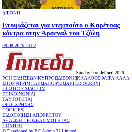
ΔΙΕΘΝΗ
Ετοιμάζεται για ντεμπούτο ο Καρέτσας
κόντρα στην Άρσεναλ του Τζόλη
08-08-2026 23:02
Sunday 9 undefined 2026
ΡΟΗ ΕΙΔΗΣΕΩΝ
|
ΚΥΠΡΟΣ
|
ΔΙΕΘΝΗ
|
ΚΑΛΑΘΟΣΦΑΙΡΑ
|
ΑΛΛΑ
ΣΠΟΡ
|
ΝΤΡΙΜΠΛΕΣ
|
ΑΠΟΨΕΙΣ
|
AFTER DERBY
|
ΠΡΩΤΟΣΕΛΙΔΟ
|
TV
ΕΠΙΚΟΙΝΩΝΙΑ
|
TAYTOTHTA
|
ΟΡΟΙ ΧΡΗΣΗΣ
|
COOKIES
|
ΕΙΔΟΠΟΙΗΣΗ ΑΠΟΡΡΗΤΟΥ
|
ΔΗΛΩΣΗ ΠΡΟΣΒΑΣΙΜΟΤΗΤΑΣ
|
ΠΟΛΙΤΗΣ
© Developed by P.C Admin 22 Limited