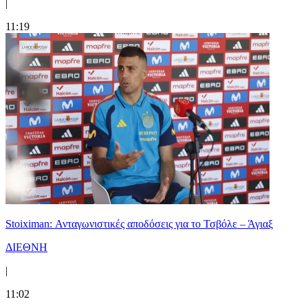
|
11:19
Stoiximan: Ανταγωνιστικές αποδόσεις για το Τσβόλε – Άγιαξ
ΔΙΕΘΝΗ
|
11:02