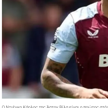
Ο Ντιέγκο Κάρλος της Άστον Βίλα είναι ο πρώτος στόχ