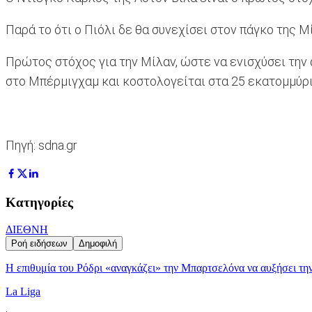
Παρά το ότι ο Πιόλι δε θα συνεχίσει στον πάγκο της Μ
Πρώτος στόχος για την Μίλαν, ώστε να ενισχύσει την 
στο Μπέρμιγχαμ και κοστολογείται στα 25 εκατομμύρ
Πηγή: sdna.gr
Κατηγορίες
ΔΙΕΘΝΗ
Ροή ειδήσεων
Δημοφιλή
Η επιθυμία του Ρόδρι «αναγκάζει» την Μπαρτσελόνα να αυξήσει τη
La Liga