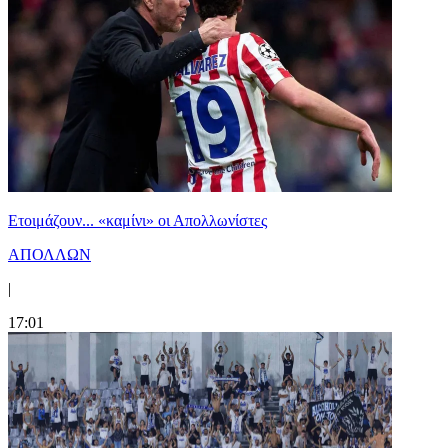
Ετοιμάζουν... «καμίνι» οι Απολλωνίστες
ΑΠΟΛΛΩΝ
|
17:01