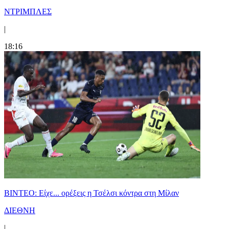
ΝΤΡΙΜΠΛΕΣ
|
18:16
BINTEO: Είχε... ορέξεις η Τσέλσι κόντρα στη Μίλαν
ΔΙΕΘΝΗ
|