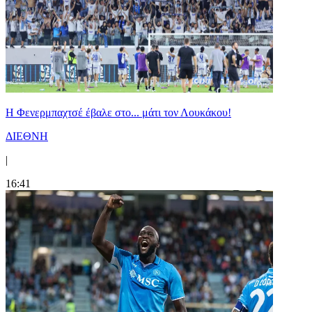
Η Φενερμπαχτσέ έβαλε στο... μάτι τον Λουκάκου!
ΔΙΕΘΝΗ
|
16:41