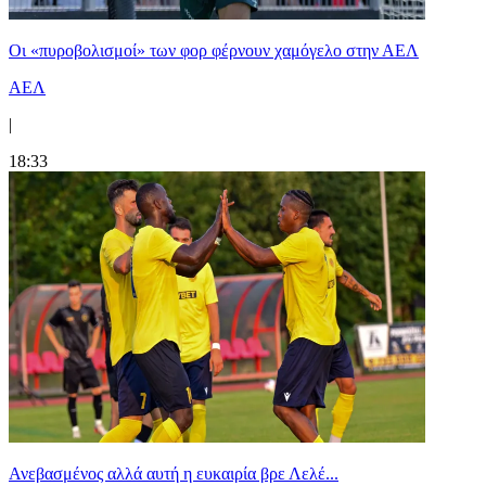
Οι «πυροβολισμοί» των φορ φέρνουν χαμόγελο στην ΑΕΛ
ΑΕΛ
|
18:33
Ανεβασμένος αλλά αυτή η ευκαιρία βρε Λελέ...