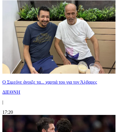
Ο Σιμεόνε άνοιξε τα... χαρτιά του για τον Άλβαρες
ΔΙΕΘΝΗ
|
17:20