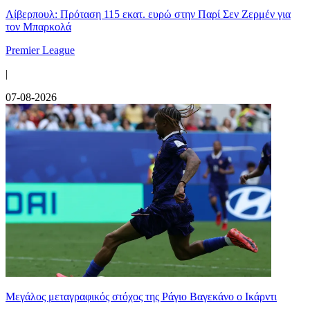
Λίβερπουλ: Πρόταση 115 εκατ. ευρώ στην Παρί Σεν Ζερμέν για
τον Μπαρκολά
Premier League
|
07-08-2026
Μεγάλος μεταγραφικός στόχος της Ράγιο Βαγεκάνο ο Ικάρντι