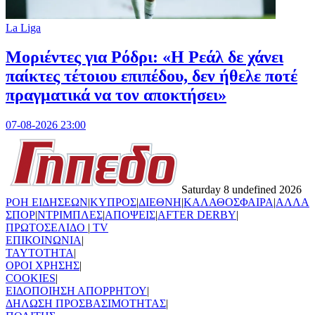
La Liga
Μοριέντες για Ρόδρι: «Η Ρεάλ δε χάνει
παίκτες τέτοιου επιπέδου, δεν ήθελε ποτέ
πραγματικά να τον αποκτήσει»
07-08-2026 23:00
Saturday 8 undefined 2026
ΡΟΗ ΕΙΔΗΣΕΩΝ
|
ΚΥΠΡΟΣ
|
ΔΙΕΘΝΗ
|
ΚΑΛΑΘΟΣΦΑΙΡΑ
|
ΑΛΛΑ
ΣΠΟΡ
|
ΝΤΡΙΜΠΛΕΣ
|
ΑΠΟΨΕΙΣ
|
AFTER DERBY
|
ΠΡΩΤΟΣΕΛΙΔΟ
|
TV
ΕΠΙΚΟΙΝΩΝΙΑ
|
TAYTOTHTA
|
ΟΡΟΙ ΧΡΗΣΗΣ
|
COOKIES
|
ΕΙΔΟΠΟΙΗΣΗ ΑΠΟΡΡΗΤΟΥ
|
ΔΗΛΩΣΗ ΠΡΟΣΒΑΣΙΜΟΤΗΤΑΣ
|