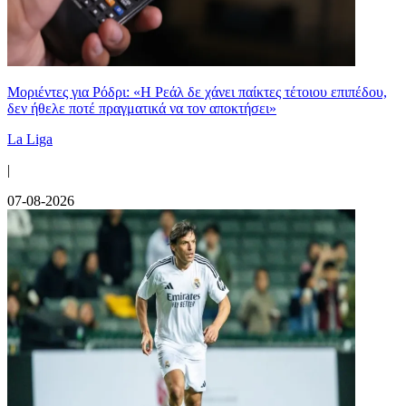
Μοριέντες για Ρόδρι: «Η Ρεάλ δε χάνει παίκτες τέτοιου επιπέδου,
δεν ήθελε ποτέ πραγματικά να τον αποκτήσει»
La Liga
|
07-08-2026