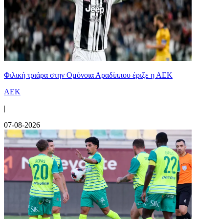
Φιλική τριάρα στην Ομόνοια Αραδίππου έριξε η ΑΕΚ
ΑΕΚ
|
07-08-2026