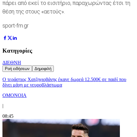
πάρει από εκεί το εισιτήριο, παραχωρώντας έτσι τη
θέση της στους «αετούς».
sport-fm.gr
Κατηγορίες
ΔΙΕΘΝΗ
Ροή ειδήσεων
Δημοφιλή
Ο τεράστιος Χατζηγιοβάνης έκανε δωρεά 12.500€ σε παιδί που
δίνει μάχη με νευροβλάστωμα
ΟΜΟΝΟΙΑ
|
08:45