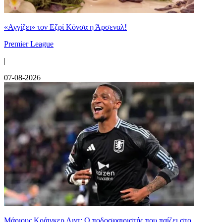
«Αγγίζει» τον Εζρί Κόνσα η Άρσεναλ!
Premier League
|
07-08-2026
Μάριους Κράιγκερ Λιντ: Ο ποδοσφαιριστής που παίζει στο