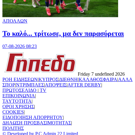
ΑΠΟΛΛΩΝ
Το καλό... τρίτωσε, μα δεν παρασύρεται
07-08-2026 08:23
Friday 7 undefined 2026
ΡΟΗ ΕΙΔΗΣΕΩΝ
|
ΚΥΠΡΟΣ
|
ΔΙΕΘΝΗ
|
ΚΑΛΑΘΟΣΦΑΙΡΑ
|
ΑΛΛΑ
ΣΠΟΡ
|
ΝΤΡΙΜΠΛΕΣ
|
ΑΠΟΨΕΙΣ
|
AFTER DERBY
|
ΠΡΩΤΟΣΕΛΙΔΟ
|
TV
ΕΠΙΚΟΙΝΩΝΙΑ
|
TAYTOTHTA
|
ΟΡΟΙ ΧΡΗΣΗΣ
|
COOKIES
|
ΕΙΔΟΠΟΙΗΣΗ ΑΠΟΡΡΗΤΟΥ
|
ΔΗΛΩΣΗ ΠΡΟΣΒΑΣΙΜΟΤΗΤΑΣ
|
ΠΟΛΙΤΗΣ
© Developed by P.C Admin 22 Limited