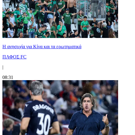
Η ανησυχία για Κίνα και τα ερωτηματικά
ΠΑΦΟΣ FC
|
08:31