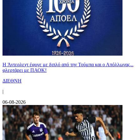
H Άντερλεχτ έφυγε με διπλό από την Τούμπα και ο Απόλλωνας...
φλερτάρει με ΠΑΟΚ!
ΔΙΕΘΝΗ
|
06-08-2026