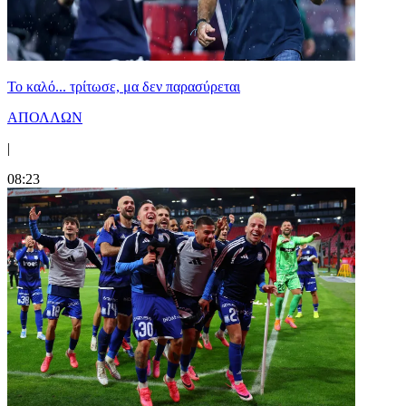
Το καλό... τρίτωσε, μα δεν παρασύρεται
ΑΠΟΛΛΩΝ
|
08:23