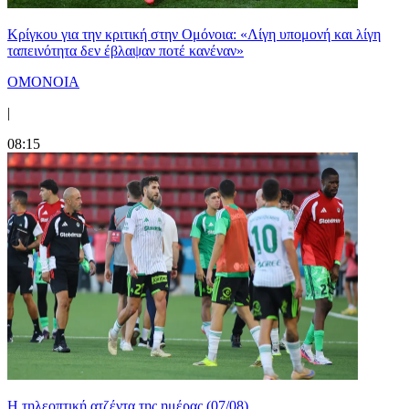
Κρίγκου για την κριτική στην Ομόνοια: «Λίγη υπομονή και λίγη
ταπεινότητα δεν έβλαψαν ποτέ κανέναν»
ΟΜΟΝΟΙΑ
|
08:15
Η τηλεοπτική ατζέντα της ημέρας (07/08)