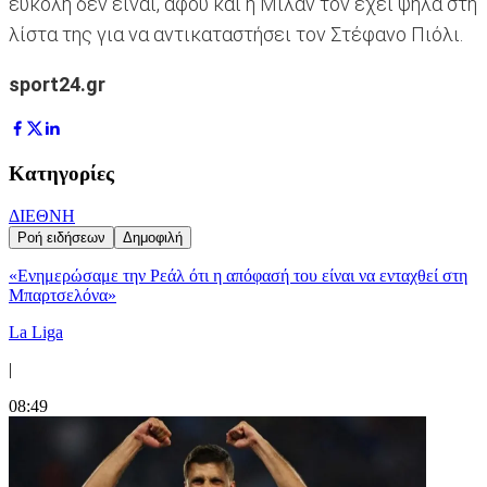
εύκολη δεν είναι, αφού και η Μίλαν τον έχει ψηλά στη
λίστα της για να αντικαταστήσει τον Στέφανο Πιόλι.
sport24.gr
Κατηγορίες
ΔΙΕΘΝΗ
Ροή ειδήσεων
Δημοφιλή
«Ενημερώσαμε την Ρεάλ ότι η απόφασή του είναι να ενταχθεί στη
Μπαρτσελόνα»
La Liga
|
08:49