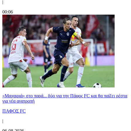
|
00:06
«Μαχαιριά» στο παρά... δύο για την Πάφος FC και θα παίξει ρέστα
για νέα ανατροπή
ΠΑΦΟΣ FC
|
06-08-2026