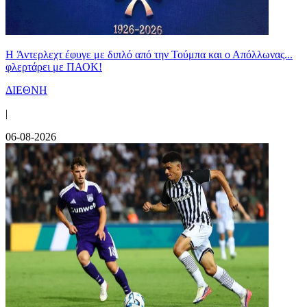
H Άντερλεχτ έφυγε με διπλό από την Τούμπα και ο Απόλλωνας...
φλερτάρει με ΠΑΟΚ!
ΔΙΕΘΝΗ
|
06-08-2026