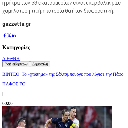
η ρήτρα των 58 εκατομμυρίων είναι υπερβολική. Σε
χαμηλότερη τιμή, η ιστορία θα ήταν διαφορετική.
gazzetta.gr
Κατηγορίες
ΔΙΕΘΝΗ
Ροή ειδήσεων
Δημοφιλή
ΒΙΝΤΕΟ: Το «χτύπημα» της Σάλτσμπουργκ που λύγισε την Πάφο
ΠΑΦΟΣ FC
|
00:06