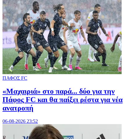
ΠΑΦΟΣ FC
«Μαχαιριά» στο παρά... δύο για την
Πάφος FC και θα παίξει ρέστα για νέα
ανατροπή
06-08-2026 23:52