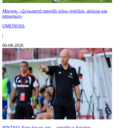
Μπεργκ: «Ξεχωριστό παιχνίδι λόγω γηπέδου, ανέμου και
απουσιών»
ΟΜΟΝΟΙΑ
|
06-08-2026
ΒΙΝΤΕΟ: Έτσι έσωσε την… παρτίδα ο Αντρέου