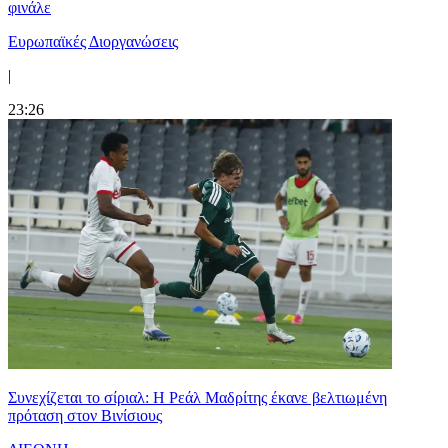
φινάλε
Ευρωπαϊκές Διοργανώσεις
|
23:26
Συνεχίζεται το σίριαλ: Η Ρεάλ Μαδρίτης έκανε βελτιωμένη
πρόταση στον Βινίσιους