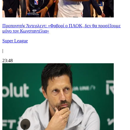
Προπονητής Άντερλεχτ: «Φαβορί ο ΠΑΟΚ, δεν θα προσέξουμε
μόνο τον Κωνσταντέλια»
Super League
|
23:48