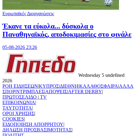
Ευρωπαϊκές Διοργανώσεις
Έκανε τα εύκολα... δύσκολα ο
Παναθηναϊκός, αποδοκιμασίες στο φινάλε
05-08-2026 23:26
Wednesday 5 undefined
2026
ΡΟΗ ΕΙΔΗΣΕΩΝ
|
ΚΥΠΡΟΣ
|
ΔΙΕΘΝΗ
|
ΚΑΛΑΘΟΣΦΑΙΡΑ
|
ΑΛΛΑ
ΣΠΟΡ
|
ΝΤΡΙΜΠΛΕΣ
|
ΑΠΟΨΕΙΣ
|
AFTER DERBY
|
ΠΡΩΤΟΣΕΛΙΔΟ
|
TV
ΕΠΙΚΟΙΝΩΝΙΑ
|
TAYTOTHTA
|
ΟΡΟΙ ΧΡΗΣΗΣ
|
COOKIES
|
ΕΙΔΟΠΟΙΗΣΗ ΑΠΟΡΡΗΤΟΥ
|
ΔΗΛΩΣΗ ΠΡΟΣΒΑΣΙΜΟΤΗΤΑΣ
|
ΠΟΛΙΤΗΣ