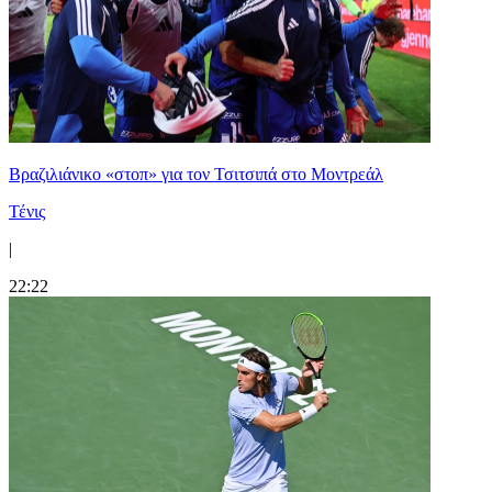
Βραζιλιάνικο «στοπ» για τον Τσιτσιπά στο Μοντρεάλ
Τένις
|
22:22