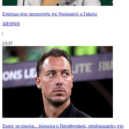
Επίσημα νέος προπονητής της Νιούκαστλ ο Γιάισλε
ΔΙΕΘΝΗ
|
23:37
Έκανε τα εύκολα... δύσκολα ο Παναθηναϊκός, αποδοκιμασίες στο