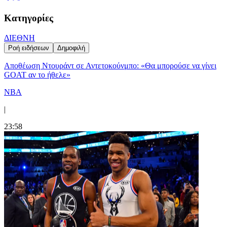
Κατηγορίες
ΔΙΕΘΝΗ
Ροή ειδήσεων
Δημοφιλή
Αποθέωση Ντουράντ σε Αντετοκούνμπο: «Θα μπορούσε να γίνει
GOAT αν το ήθελε»
NBA
|
23:58