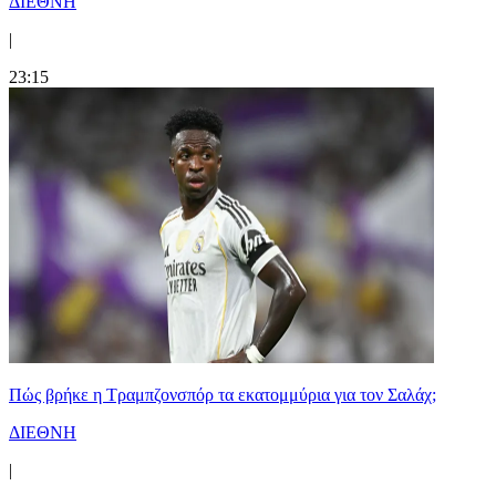
ΔΙΕΘΝΗ
|
23:15
Πώς βρήκε η Τραμπζονσπόρ τα εκατομμύρια για τον Σαλάχ;
ΔΙΕΘΝΗ
|