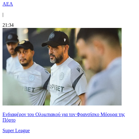
ΑΕΛ
|
21:34
Ενδιαφέρον του Ολυμπιακού για τον Φρανσίσκο Μόουρα της
Πόρτο
Super League