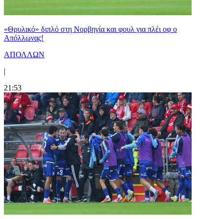
«Θρυλικό» διπλό στη Νορβηγία και φουλ για πλέι οφ ο
Απόλλωνας!
ΑΠΟΛΛΩΝ
|
21:53