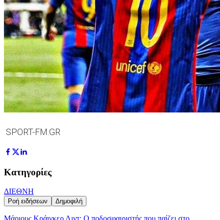
SPORT-FM.GR
Κατηγορίες
ΔΙΕΘΝΗ
Ροή ειδήσεων
Δημοφιλή
Μάριους Κράιγκερ Λιντ: Ο ποδοσφαιριστής που παίζει στο