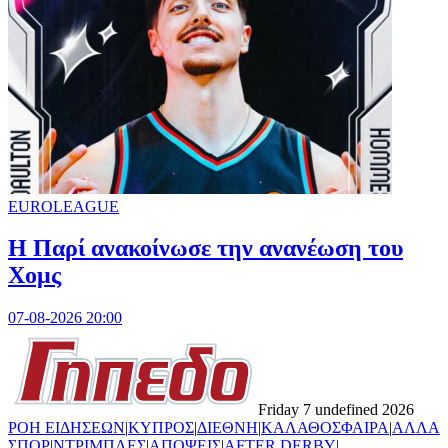
EUROLEAGUE
Η Παρί ανακοίνωσε την ανανέωση του
Χομς
07-08-2026 20:00
Friday 7 undefined 2026
ΡΟΗ ΕΙΔΗΣΕΩΝ
|
ΚΥΠΡΟΣ
|
ΔΙΕΘΝΗ
|
ΚΑΛΑΘΟΣΦΑΙΡΑ
|
ΑΛΛΑ
ΣΠΟΡ
|
ΝΤΡΙΜΠΛΕΣ
|
ΑΠΟΨΕΙΣ
|
AFTER DERBY
|