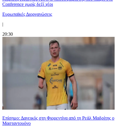
Conference χωρίς δεξί χέρι
Ευρωπαϊκές Διοργανώσεις
|
20:30
Επίσημο: Δανεικός στη Φιορεντίνα από τη Ρεάλ Μαδρίτης ο
Μασταντουόνο