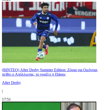
(ΒΙΝΤΕΟ) After Derby Summer Edition: Ζόρια για Ομόνοια,
πείθει ο Απόλλωνας, το γυρίζει η Πάφος
After Derby
|
17:51