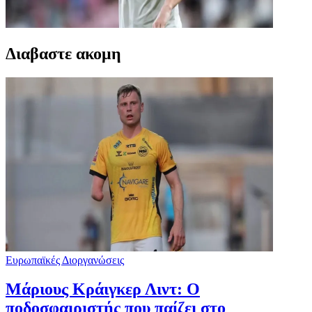
Διαβαστε ακομη
Ευρωπαϊκές Διοργανώσεις
Μάριους Κράιγκερ Λιντ: Ο
ποδοσφαιριστής που παίζει στο