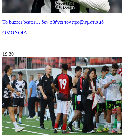
Το buzzer beater… δεν σβήνει τoν προβληματισμό
ΟΜΟΝΟΙΑ
|
19:30