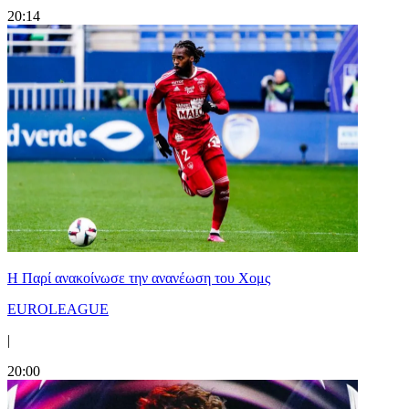
20:14
Η Παρί ανακοίνωσε την ανανέωση του Χομς
EUROLEAGUE
|
20:00