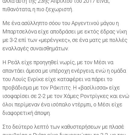
αλλά αυτή της 23ης Απριλίου του 2017 είναι,
πιθανότατα, η πιο ξεχωριστή.
Με ένα ασύλληπτο σόου του Αργεντινού μάγου η
Μπαρτσελόνα είχε αποδράσει με εκτός έδρας νίκη
με 3-2 επί των «μερένγκες», σε ένα ματς με πολλές
εναλλαγές συναισθημάτων.
Η Ρεάλ είχε προηγηθεί νωρίς, με τον Μέσι να
απαντάει άμεσα με υπέροχη ενέργεια, ενώ η ομάδα
του Λουίς Ενρίκε είχε καταφέρει να πάρει το
προβάδισμα με τον Ράκιτιτς. Η «βασίλισσα» είχε
ισοφαρίσει σε 2-2 με τον Χάμες Ροντρίγκες και ενώ
όλοι περίμεναν ένα ισόπαλο ντέρμπι, ο Μέσι είχε
διαφορετική άποψη.
Στο δεύτερο λεπτό των καθυστερήσεων με πλασέ