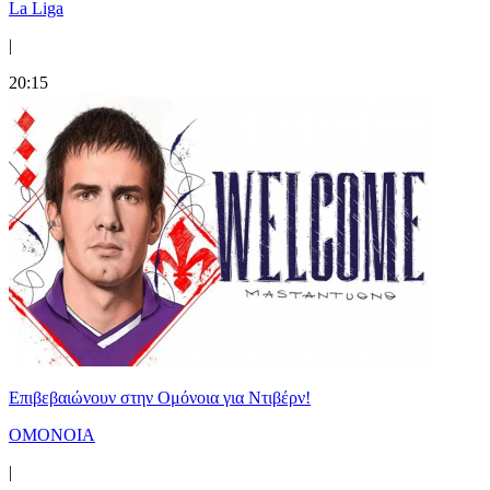
La Liga
|
20:15
Επιβεβαιώνουν στην Ομόνοια για Ντιβέρν!
ΟΜΟΝΟΙΑ
|