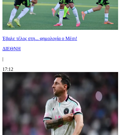
Έβαλε τέλος στη... φημολογία o Μέσι!
ΔΙΕΘΝΗ
|
17:12