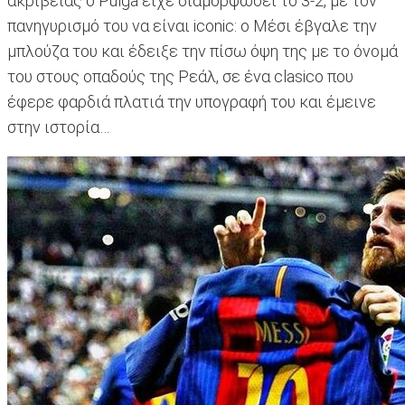
ακριβείας ο Pulga είχε διαμορφώσει το 3-2, με τον
πανηγυρισμό του να είναι iconic: ο Μέσι έβγαλε την
μπλούζα του και έδειξε την πίσω όψη της με το όνομά
του στους οπαδούς της Ρεάλ, σε ένα clasico που
έφερε φαρδιά πλατιά την υπογραφή του και έμεινε
στην ιστορία…