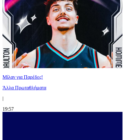
Μίλαν για Παρέδες!
Άλλα Πρωταθλήματα
|
19:57