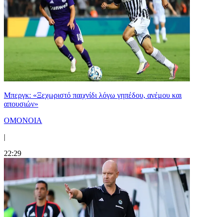
Μπεργκ: «Ξεχωριστό παιχνίδι λόγω γηπέδου, ανέμου και
απουσιών»
ΟΜΟΝΟΙΑ
|
22:29