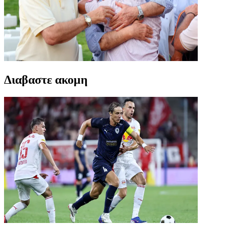
Διαβαστε ακομη