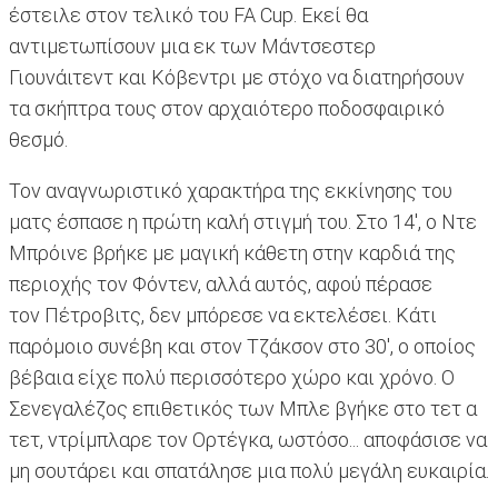
έστειλε στον τελικό του FA Cup. Εκεί θα
αντιμετωπίσουν μια εκ των Μάντσεστερ
Γιουνάιτεντ και Κόβεντρι με στόχο να διατηρήσουν
τα σκήπτρα τους στον αρχαιότερο ποδοσφαιρικό
θεσμό.
Τον αναγνωριστικό χαρακτήρα της εκκίνησης του
ματς έσπασε η πρώτη καλή στιγμή του. Στο 14', ο Ντε
Μπρόινε βρήκε με μαγική κάθετη στην καρδιά της
περιοχής τον Φόντεν, αλλά αυτός, αφού πέρασε
τον Πέτροβιτς, δεν μπόρεσε να εκτελέσει. Κάτι
παρόμοιο συνέβη και στον Τζάκσον στο 30', ο οποίος
βέβαια είχε πολύ περισσότερο χώρο και χρόνο. Ο
Σενεγαλέζος επιθετικός των Μπλε βγήκε στο τετ α
τετ, ντρίμπλαρε τον Ορτέγκα, ωστόσο... αποφάσισε να
μη σουτάρει και σπατάλησε μια πολύ μεγάλη ευκαιρία.