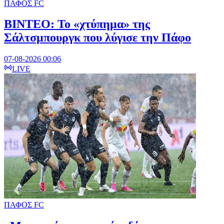
ΠΑΦΟΣ FC
ΒΙΝΤΕΟ: Το «χτύπημα» της
Σάλτσμπουργκ που λύγισε την Πάφο
07-08-2026 00:06
LIVE
ΠΑΦΟΣ FC