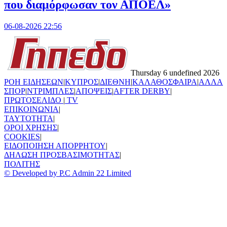
που διαμόρφωσαν τον ΑΠΟΕΛ»
06-08-2026 22:56
Thursday 6 undefined 2026
ΡΟΗ ΕΙΔΗΣΕΩΝ
|
ΚΥΠΡΟΣ
|
ΔΙΕΘΝΗ
|
ΚΑΛΑΘΟΣΦΑΙΡΑ
|
ΑΛΛΑ
ΣΠΟΡ
|
ΝΤΡΙΜΠΛΕΣ
|
ΑΠΟΨΕΙΣ
|
AFTER DERBY
|
ΠΡΩΤΟΣΕΛΙΔΟ
|
TV
ΕΠΙΚΟΙΝΩΝΙΑ
|
TAYTOTHTA
|
ΟΡΟΙ ΧΡΗΣΗΣ
|
COOKIES
|
ΕΙΔΟΠΟΙΗΣΗ ΑΠΟΡΡΗΤΟΥ
|
ΔΗΛΩΣΗ ΠΡΟΣΒΑΣΙΜΟΤΗΤΑΣ
|
ΠΟΛΙΤΗΣ
© Developed by P.C Admin 22 Limited