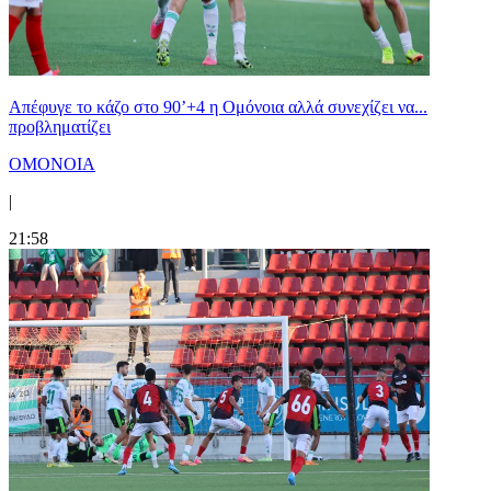
Απέφυγε το κάζο στο 90’+4 η Ομόνοια αλλά συνεχίζει να...
προβληματίζει
ΟΜΟΝΟΙΑ
|
21:58