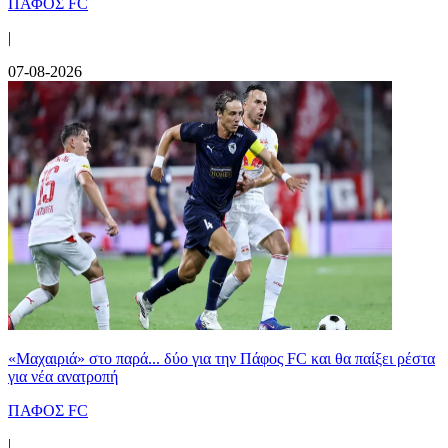
ΠΑΦΟΣ FC
|
07-08-2026
«Μαχαιριά» στο παρά... δύο για την Πάφος FC και θα παίξει ρέστα
για νέα ανατροπή
ΠΑΦΟΣ FC
|