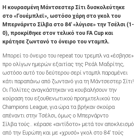
Η κουρασμένη Μάντσεστερ Σίτι δυσκολεύτηκε
στο «Γουέμπλεϊ», ωστόσο χάρη στο γκολ του
Μπερνάρντο Σίλβα στο 84' «λύγισε» την Τσέλσι (1-
0), προκρίθηκε στον τελικό του FA Cup και
κράτησε ζωντανό το όνειρο του νταμπλ.
Μπορεί το όνειρο του repeat του τρεμπλ να «έσβησε»
προ ολίγων ημερών εξαιτίας της Ρεάλ Μαδρίτης,
ωστόσο αυτό του δεύτερου σερί νταμπλ παραμένει
κάτι παραπάνω από ζωντανό για τη Μάντσεστερ Σίτι!
Οι Πολίτες αναγκάστηκαν να κουβαλήσουν την
κούραση του εξουθενωτικού προημιτελικού του
Champions League, για ώρα τα βρήκαν σκούρα
απέναντι στην Τσέλσι, όμως ο Μπερνάρντο
Σίλβα τούς... κέρασε «αντίδοτο» μετά τον αποκλεισμό
από την Ευρώπη και με «χρυσό» γκολ στο 84' τούς