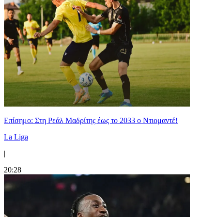
Επίσημο: Στη Ρεάλ Μαδρίτης έως το 2033 ο Ντιομαντέ!
La Liga
|
20:28