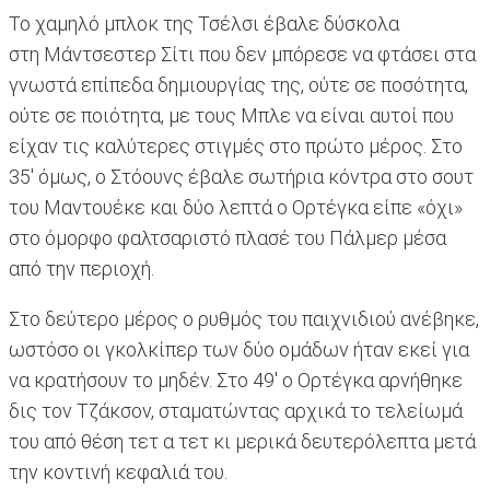
Το χαμηλό μπλοκ της Τσέλσι έβαλε δύσκολα
στη Μάντσεστερ Σίτι που δεν μπόρεσε να φτάσει στα
γνωστά επίπεδα δημιουργίας της, ούτε σε ποσότητα,
ούτε σε ποιότητα, με τους Μπλε να είναι αυτοί που
είχαν τις καλύτερες στιγμές στο πρώτο μέρος. Στο
35' όμως, ο Στόουνς έβαλε σωτήρια κόντρα στο σουτ
του Μαντουέκε και δύο λεπτά ο Ορτέγκα είπε «όχι»
στο όμορφο φαλτσαριστό πλασέ του Πάλμερ μέσα
από την περιοχή.
Στο δεύτερο μέρος ο ρυθμός του παιχνιδιού ανέβηκε,
ωστόσο οι γκολκίπερ των δύο ομάδων ήταν εκεί για
να κρατήσουν το μηδέν. Στο 49' ο Ορτέγκα αρνήθηκε
δις τον Τζάκσον, σταματώντας αρχικά το τελείωμά
του από θέση τετ α τετ κι μερικά δευτερόλεπτα μετά
την κοντινή κεφαλιά του.