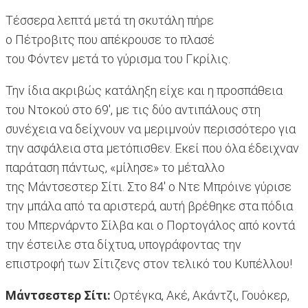
Τέσσερα λεπτά μετά τη σκυτάλη πήρε
ο Πέτροβιτς που απέκρουσε το πλασέ
του Φόντεν μετά το γύρισμα του Γκρίλις.
Την ίδια ακριβώς κατάληξη είχε και η προσπάθεια
του Ντοκού στο 69', με τις δύο αντιπάλους στη
συνέχεια να δείχνουν να μεριμνούν περισσότερο για
την ασφάλεια στα μετόπισθεν. Εκεί που όλα έδειχναν
παράταση πάντως, «μίλησε» το μέταλλο
της Μάντσεστερ Σίτι. Στο 84' ο Ντε Μπρόινε γύρισε
την μπάλα από τα αριστερά, αυτή βρέθηκε στα πόδια
του Μπερνάρντο Σίλβα και ο Πορτογάλος από κοντά
την έστειλε στα δίχτυα, υπογράφοντας την
επιστροφή των Σίτιζενς στον τελικό του Κυπέλλου!
Μάντσεστερ Σίτι:
Ορτέγκα, Ακέ, Ακάντζι, Γουόκερ,