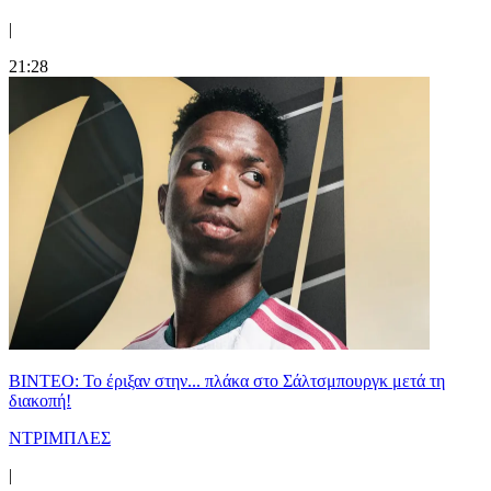
|
21:28
ΒΙΝΤΕΟ: Το έριξαν στην... πλάκα στο Σάλτσμπουργκ μετά τη
διακοπή!
ΝΤΡΙΜΠΛΕΣ
|