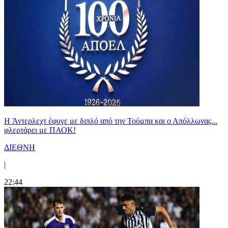
H Άντερλεχτ έφυγε με διπλό από την Τούμπα και ο Απόλλωνας...
φλερτάρει με ΠΑΟΚ!
ΔΙΕΘΝΗ
|
22:44