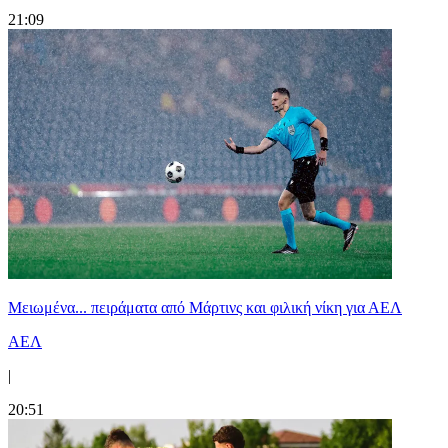
21:09
Μειωμένα... πειράματα από Μάρτινς και φιλική νίκη για ΑΕΛ
ΑΕΛ
|
20:51