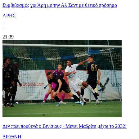
Συμβιβασμός για Άρη με την Αλ Σαντ με θετικό πρόσημο
ΑΡΗΣ
|
21:39
Δεν πάει πουθενά ο Βινίσιους - Μένει Μαδρίτη μέχρι το 2032!
ΔΙΕΘΝΗ