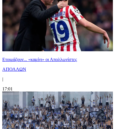
Ετοιμάζουν... «καμίνι» οι Απολλωνίστες
ΑΠΟΛΛΩΝ
|
17:01