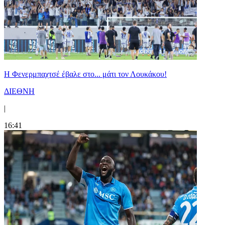
Η Φενερμπαχτσέ έβαλε στο... μάτι τον Λουκάκου!
ΔΙΕΘΝΗ
|
16:41