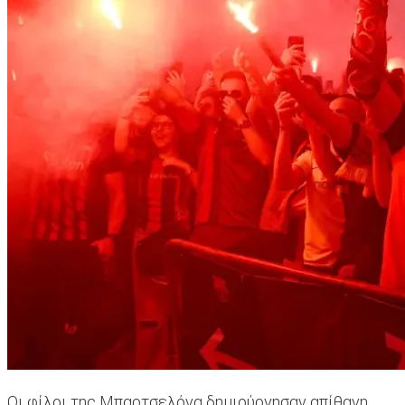
Οι φίλοι της Μπαρτσελόνα δημιούργησαν απίθανη