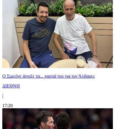
Ο Σιμεόνε άνοιξε τα... χαρτιά του για τον Άλβαρες
ΔΙΕΘΝΗ
|
17:20