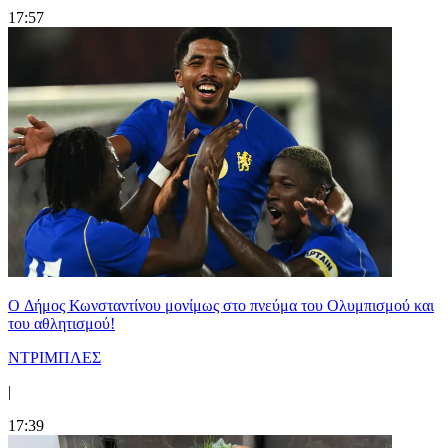
17:57
O Δήμος Κωνσταντίνου μονίμως στο πνεύμα του Ολυμπισμού και
του αθλητισμού!
ΝΤΡΙΜΠΛΕΣ
|
17:39