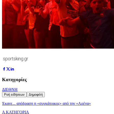
sportsking.gr
Κατηγορίες
ΔΙΕΘΝΗ
Ροή ειδήσεων
Δημοφιλή
Έκανε... απόδραση η «συγκάτοικος» από την «Αρένα»
Α ΚΑΤΗΓΟΡΙΑ