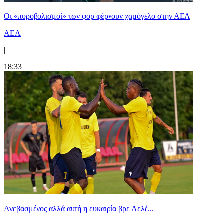
Οι «πυροβολισμοί» των φορ φέρνουν χαμόγελο στην ΑΕΛ
ΑΕΛ
|
18:33
Ανεβασμένος αλλά αυτή η ευκαιρία βρε Λελέ...