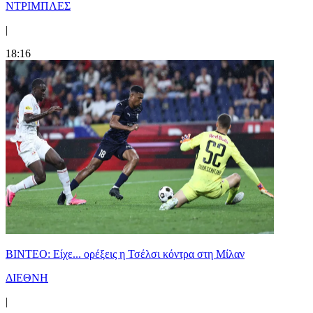
ΝΤΡΙΜΠΛΕΣ
|
18:16
BINTEO: Είχε... ορέξεις η Τσέλσι κόντρα στη Μίλαν
ΔΙΕΘΝΗ
|