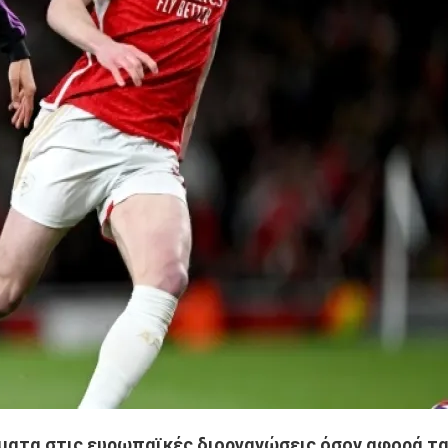
α στις ευρωπαϊκές διοργανώσεις όσον αφορά τα δύ