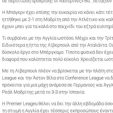
σε περίπτωση πρόκρισης οι «ασπιρίνες» θα... πετάξουν
Η Μπάγερν έχει επίσης την ευκαιρία να κάνει κάτι τέ
ηττήθηκε με 2-1 στη Μαδρίτη από την Ατλέτικο και κα
έχουν μπει για τα καλά στο παιχνίδι του εξτρά εισιτηρ
Τι συμβαίνει με την Αγγλία ωστόσο; Μέχρι και την Τ
Ειδικότερα η ήττα της Λίβερπουλ από την Αταλάντα. Ο
δύσκολο έργο στο Μπέργκαμο. Τίποτα φυσικά δεν έχει χ
διαφορά που καλύπτεται πολύ εύκολα. Χρειάζεται ωστό
Με τη Λίβερπουλ πλέον να βρίσκεται με την πλάτη στον
League και την Άστον Βίλα στο Conference League να 
πρόκειται για μια μάχη ανάμεσα σε Γερμανούς και Άγγ
Ρεάλ Μαδρίτης μετά το 3-3 στην Ισπανία.
Η Premier Leageu θέλει να δει την άλλη εβδομάδα όσ
τη στιγμή η Αγγλία έχει τέσσερις εκπροσώπους έναντ