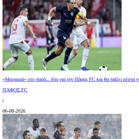
«Μαχαιριά» στο παρά... δύο για την Πάφος FC και θα παίξει ρέστα γ
ΠΑΦΟΣ FC
|
06-08-2026