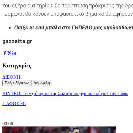
του εξτρά εισιτηρίου. Σε περίπτωση πρόκρισης της Άρ
Γερμανοί θα κάνουν αποφασιστικό βήμα κα θα αφήσουν
Παίξε κι εσύ μπάλα στο ΓΗΠΕΔΟ μας ακολουθών
gazzetta.gr
Κατηγορίες
ΔΙΕΘΝΗ
Ροή ειδήσεων
Δημοφιλή
ΒΙΝΤΕΟ: Το «χτύπημα» της Σάλτσμπουργκ που λύγισε την Πάφο
ΠΑΦΟΣ FC
|
00:06