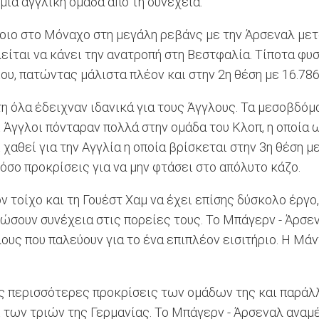
 μια αγγλική ομάδα από τη συνέχεια.
τοιο στο Μόναχο στη μεγάλη ρεβάνς με την Άρσεναλ μετ
λείται να κάνει την ανατροπή στη Βεστφαλία. Τίποτα φυ
ίου, πατώντας μάλιστα πλέον και στην 2η θέση με 16.786
ρίτη όλα έδειχναν ιδανικά για τους Άγγλους. Τα μεσοβ
ι Άγγλοι πόνταραν πολλά στην ομάδα του Κλοπ, η οποία 
αθεί για την Αγγλία η οποία βρίσκεται στην 3η θέση με
σο προκρίσεις για να μην φτάσει στο απόλυτο κάζο.
 τοίχο και τη Γουέστ Χαμ να έχει επίσης δύσκολο έργο,
δώσουν συνέχεια στις πορείες τους. Το Μπάγερν - Άρσε
λους που παλεύουν για το ένα επιπλέον εισιτήριο. Η Μά
ες περισσότερες προκρίσεις των ομάδων της και παράλ
ι των τριών της Γερμανίας. Το Μπάγερν - Άρσεναλ αναμ