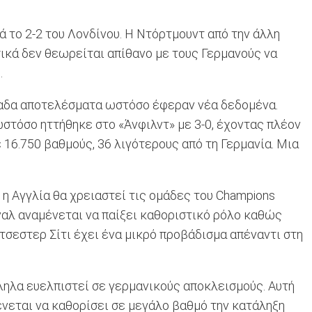
ά το 2-2 του Λονδίνου. Η Ντόρτμουντ από την άλλη
σικά δεν θεωρείται απίθανο με τους Γερμανούς να
.
δόμαδα αποτελέσματα ωστόσο έφεραν νέα δεδομένα.
ωστόσο ηττήθηκε στο «Άνφιλντ» με 3-0, έχοντας πλέον
 16.750 βαθμούς, 36 λιγότερους από τη Γερμανία. Μια
 η Αγγλία θα χρειαστεί τις ομάδες του Champions
ναλ αναμένεται να παίξει καθοριστικό ρόλο καθώς
ντσεστερ Σίτι έχει ένα μικρό προβάδισμα απέναντι στη
ληλα ευελπιστεί σε γερμανικούς αποκλεισμούς. Αυτή
ένεται να καθορίσει σε μεγάλο βαθμό την κατάληξη