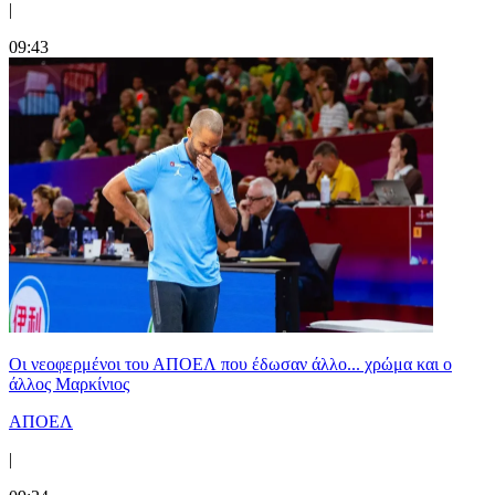
|
09:43
Οι νεοφερμένοι του ΑΠΟΕΛ που έδωσαν άλλο... χρώμα και ο
άλλος Μαρκίνιος
ΑΠΟΕΛ
|