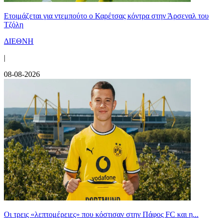
Ετοιμάζεται για ντεμπούτο ο Καρέτσας κόντρα στην Άρσεναλ του
Τζόλη
ΔΙΕΘΝΗ
|
08-08-2026
Οι τρεις «λεπτομέρειες» που κόστισαν στην Πάφος FC και η...