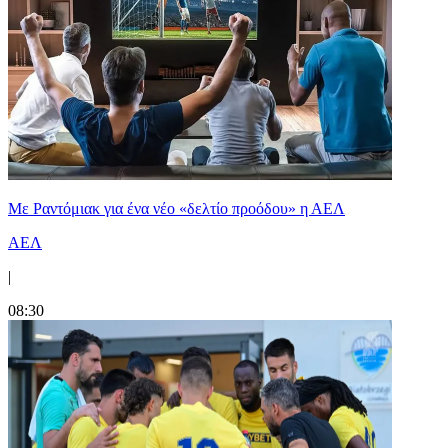
Με Ραντόμιακ για ένα νέο «δελτίο προόδου» η ΑΕΛ
ΑΕΛ
|
08:30