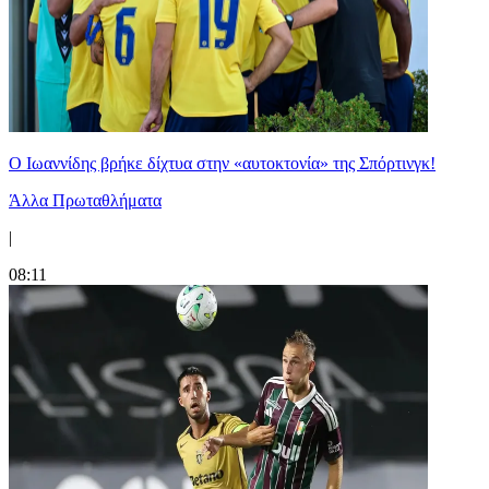
Ο Ιωαννίδης βρήκε δίχτυα στην «αυτοκτονία» της Σπόρτινγκ!
Άλλα Πρωταθλήματα
|
08:11