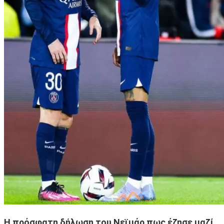
Η πρόσφατη δήλωση του Νεϊμάρ πως έζησε μαζί