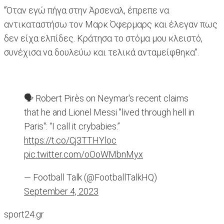
"Όταν εγώ πήγα στην Άρσεναλ, έπρεπε να
αντικαταστήσω τον Μαρκ Όφερμαρς και έλεγαν πως
δεν είχα ελπίδες. Κράτησα το στόμα μου κλειστό,
συνέχισα να δουλεύω και τελικά ανταμείφθηκα".
🗣️ Robert Pirès on Neymar's recent claims
that he and Lionel Messi "lived through hell in
Paris": “I call it crybabies.”
https://t.co/Cj3TTHYloc
pic.twitter.com/oOoWMbnMyx
— Football Talk (@FootballTalkHQ)
September 4, 2023
sport24.gr