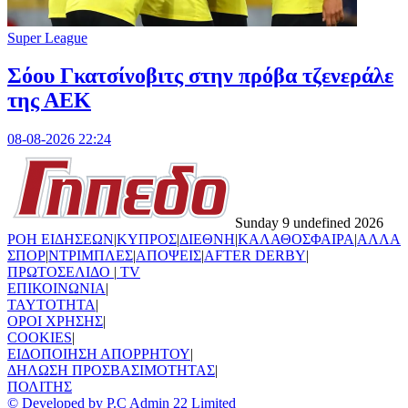
Super League
Σόου Γκατσίνοβιτς στην πρόβα τζενεράλε
της ΑΕΚ
08-08-2026 22:24
Sunday 9 undefined 2026
ΡΟΗ ΕΙΔΗΣΕΩΝ
|
ΚΥΠΡΟΣ
|
ΔΙΕΘΝΗ
|
ΚΑΛΑΘΟΣΦΑΙΡΑ
|
ΑΛΛΑ
ΣΠΟΡ
|
ΝΤΡΙΜΠΛΕΣ
|
ΑΠΟΨΕΙΣ
|
AFTER DERBY
|
ΠΡΩΤΟΣΕΛΙΔΟ
|
TV
ΕΠΙΚΟΙΝΩΝΙΑ
|
TAYTOTHTA
|
ΟΡΟΙ ΧΡΗΣΗΣ
|
COOKIES
|
ΕΙΔΟΠΟΙΗΣΗ ΑΠΟΡΡΗΤΟΥ
|
ΔΗΛΩΣΗ ΠΡΟΣΒΑΣΙΜΟΤΗΤΑΣ
|
ΠΟΛΙΤΗΣ
© Developed by P.C Admin 22 Limited