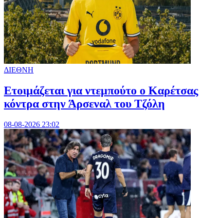
ΔΙΕΘΝΗ
Ετοιμάζεται για ντεμπούτο ο Καρέτσας
κόντρα στην Άρσεναλ του Τζόλη
08-08-2026 23:02