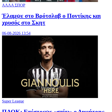
ΑΛΛΑ ΣΠΟΡ
Έλαμψε στο Βρότσλαβ ο Ποντίκης και
χρυσός στο Σκητ
06-08-2026 13:54
Super League
ΠΑΟΚ: Επέστρεψε «σπίτι» ο Δημήτρης