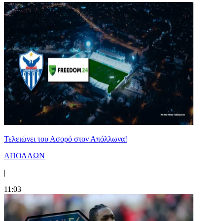
Τελειώνει του Ασορό στον Απόλλωνα!
ΑΠΟΛΛΩΝ
|
11:03