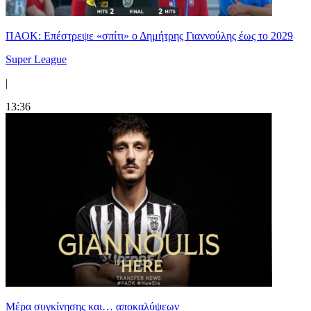
ΠΑΟΚ: Επέστρεψε «σπίτι» ο Δημήτρης Γιαννούλης έως το 2029
Super League
|
13:36
Mέρα συγκίνησης και… αποκαλύψεων