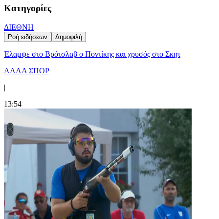
Κατηγορίες
ΔΙΕΘΝΗ
Ροή ειδήσεων
Δημοφιλή
Έλαμψε στο Βρότσλαβ ο Ποντίκης και χρυσός στο Σκητ
ΑΛΛΑ ΣΠΟΡ
|
13:54