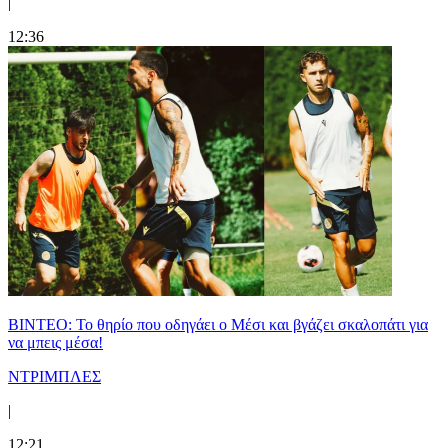
|
12:36
ΒΙΝΤΕΟ: Το θηρίο που οδηγάει ο Μέσι και βγάζει σκαλοπάτι για
να μπεις μέσα!
ΝΤΡΙΜΠΛΕΣ
|
12:21