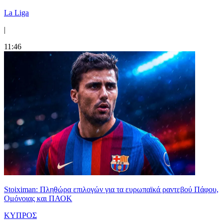
La Liga
|
11:46
Stoiximan: Πληθώρα επιλογών για τα ευρωπαϊκά ραντεβού Πάφου,
Ομόνοιας και ΠΑΟΚ
ΚΥΠΡΟΣ