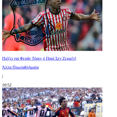
Πιέζει για Φεράν Τόρες η Παρί Σεν Ζερμέν!
Άλλα Πρωταθλήματα
|
10:52