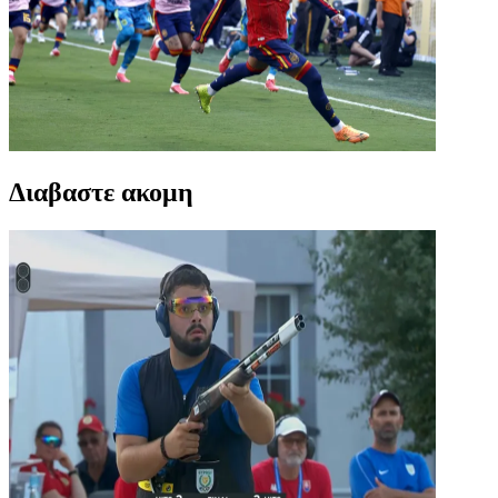
Διαβαστε ακομη