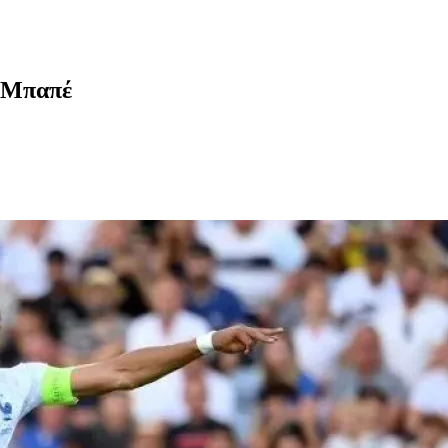
ν Μπαπέ