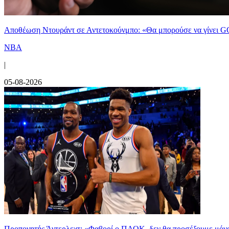
Αποθέωση Ντουράντ σε Αντετοκούνμπο: «Θα μπορούσε να γίνει G
NBA
|
05-08-2026
Προπονητής Άντερλεχτ: «Φαβορί ο ΠΑΟΚ, δεν θα προσέξουμε μόν