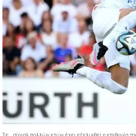
Σε… σίριαλ πολλών ετών έχει εξελιχθεί η επιθυμία τη