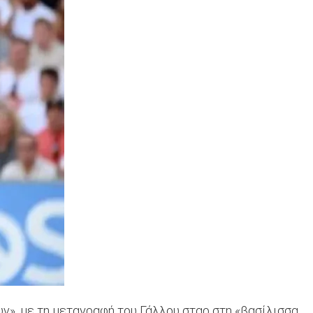
υν», με τη μεταγραφή του Γάλλου σταρ στη «βασίλισσα