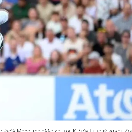
ς Ρεάλ Μαδρίτης αλλά και του Κιλιάν Εμπαπέ να «σμίξο