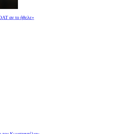
OAT αν το ήθελε»
ο τον Κωνσταντέλια»