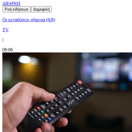
ΔΙΕΘΝΗ
Ροή ειδήσεων
Δημοφιλή
Οι μεταδόσεις σήμερα (6/8)
TV
|
08:06