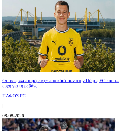
Οι τρεις «λεπτομέρειες» που κόστισαν στην Πάφος FC και η...
ευχή για τη ρεβάνς
ΠΑΦΟΣ FC
|
08-08-2026