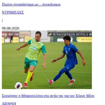
Πρώτο συναπάντημα ως... συγκάτοικοι
ΝΤΡΙΜΠΛΕΣ
|
08-08-2026
Συγκίνησε η Μπαρτσελόνα στο αντίο της για τον Χόρχε Μέσι
ΔΙΕΘΝΗ