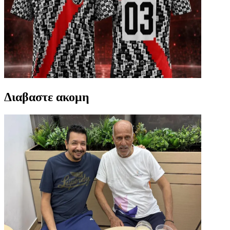
Διαβαστε ακομη