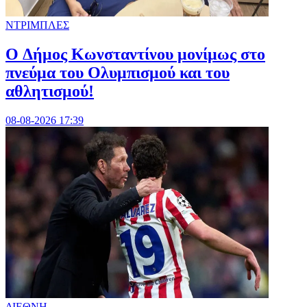
ΝΤΡΙΜΠΛΕΣ
O Δήμος Κωνσταντίνου μονίμως στο
πνεύμα του Ολυμπισμού και του
αθλητισμού!
08-08-2026 17:39
ΔΙΕΘΝΗ