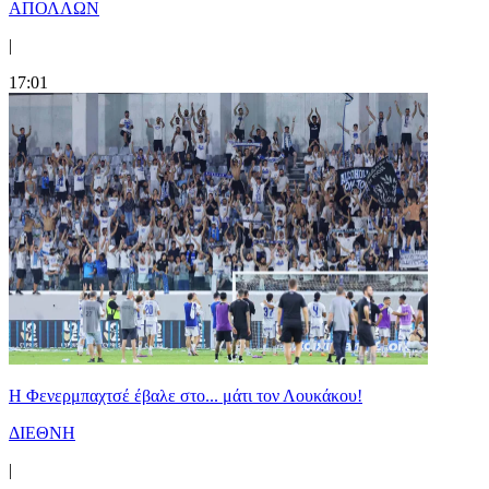
ΑΠΟΛΛΩΝ
|
17:01
Η Φενερμπαχτσέ έβαλε στο... μάτι τον Λουκάκου!
ΔΙΕΘΝΗ
|