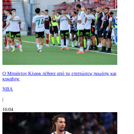
Ο Μπράντον Κλαρκ πέθανε από τις επιπτώσεις ηρωίνης και
κοκαΐνης
NBA
|
16:04