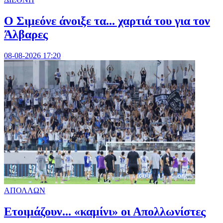
Ο Σιμεόνε άνοιξε τα... χαρτιά του για τον
Άλβαρες
08-08-2026 17:20
ΑΠΟΛΛΩΝ
Ετοιμάζουν... «καμίνι» οι Απολλωνίστες