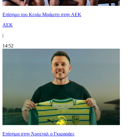
Επίσημο του Κερίμ Μράμπτι στην ΑΕK
ΑΕΚ
|
14:52
Επίσημα στην Άρσεναλ ο Γκιμαράες