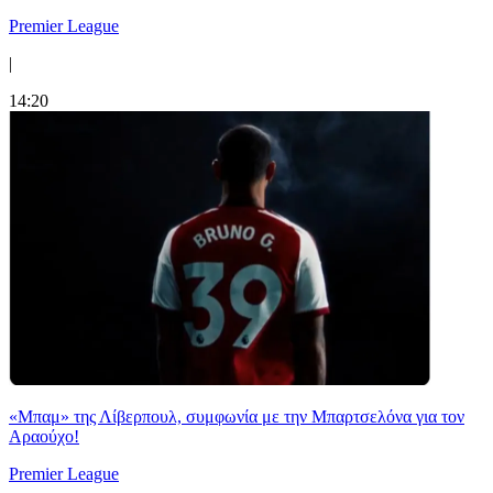
Premier League
|
14:20
«Μπαμ» της Λίβερπουλ, συμφωνία με την Μπαρτσελόνα για τον
Αραούχο!
Premier League