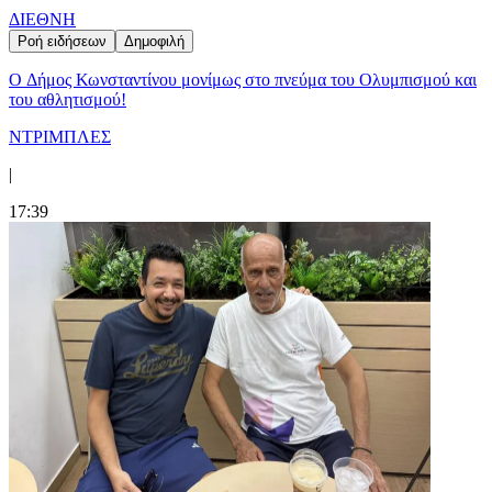
ΔΙΕΘΝΗ
Ροή ειδήσεων
Δημοφιλή
O Δήμος Κωνσταντίνου μονίμως στο πνεύμα του Ολυμπισμού και
του αθλητισμού!
ΝΤΡΙΜΠΛΕΣ
|
17:39